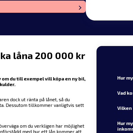
ska låna 200 000 kr
Hur my
 om du till exempel vill köpa en ny bil,
kulder.
Vad ko
aren dock ut ränta på lånet, så du
ta. Dessutom tillkommer vanligtvis sett
Vilken
Hur my
 överväga om du verkligen har möjlighet
inkom
a införstådd med hur ett lån kommer att