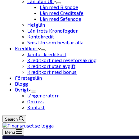
Lån utan UC
Lån med Bisnode
Lån med Creditsafe
Lån med Safenode
Helglån
Lån trots Kronofogden
Kontokredit
Sms lån som beviljar alla
Kreditkort
Jämför kreditkort
Kreditkort med reseförsäkring
Kreditkort utan avgift
Kreditkort med bonus
Företagslån
Blogg
Övrigt
långeneratorn
Om oss
Kontakt
Search
Menu