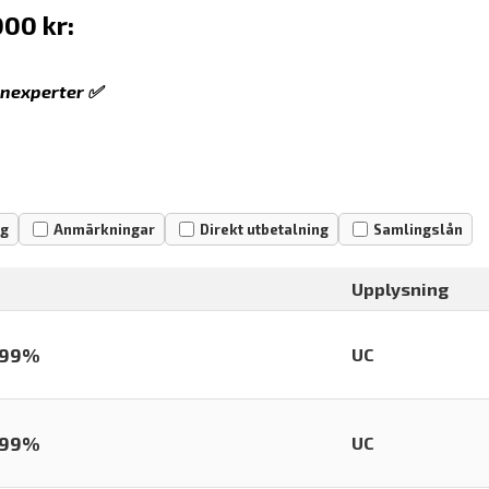
000 kr:
lånexperter ✅
ng
Anmärkningar
Direkt utbetalning
Samlingslån
Upplysning
,99%
UC
,99%
UC