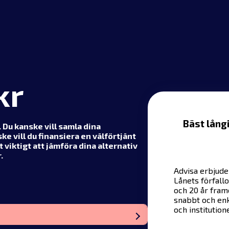
kr
Bäst lång
. Du kanske vill samla dina
ske vill du finansiera en välförtjänt
t viktigt att jämföra dina alternativ
.
Advisa erbjude
Lånets förfallo
och 20 år framö
snabbt och enke
och institution