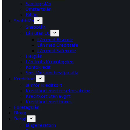
Samlingslån
Omstartslån
Billån
Snabblån
Snabblån
Lån utan UC
Lån med Bisnode
Lån med Creditsafe
Lån med Safenode
Helglån
Lån trots Kronofogden
Kontokredit
Sms lån som beviljar alla
Kreditkort
Jämför kreditkort
Kreditkort med reseförsäkring
Kreditkort utan avgift
Kreditkort med bonus
Företagslån
Blogg
Övrigt
långeneratorn