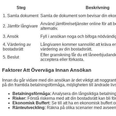
Steg
Beskrivning
1. Samla dokument
Samla de dokument som bevisar din ekon
Använd jämförelsetjänster online för att 
2. Jämför långivare
alternativ.
3. Ansök
Fyll i ansökan noga och bifoga nödvänd
4. Värdering av
Långivaren kommer sannolikt att kräva en
bostadsrätt
värdering av din bostadsrätt.
Efter granskning får du ett låneerbjudan
5. Beslut
acceptera eller förkasta.
Faktorer Att Överväga Innan Ansökan
Innan du går vidare med din ansökan är det viktigt att noggra
på din framtida betalningsförmåga, möjligheten till ändrade l
Betalningsförmåga:
Analysera din långsiktiga betalnin
Risker:
Förstå riskerna med att din bostadsrätt kan bli fö
Ekonomisk Buffert:
Se till att ha en ekonomisk buffert o
Ränteutveckling:
Räkna på olika scenarier med avseen