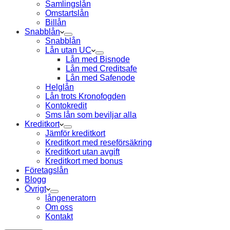
Samlingslån
Omstartslån
Billån
Snabblån
Snabblån
Lån utan UC
Lån med Bisnode
Lån med Creditsafe
Lån med Safenode
Helglån
Lån trots Kronofogden
Kontokredit
Sms lån som beviljar alla
Kreditkort
Jämför kreditkort
Kreditkort med reseförsäkring
Kreditkort utan avgift
Kreditkort med bonus
Företagslån
Blogg
Övrigt
långeneratorn
Om oss
Kontakt