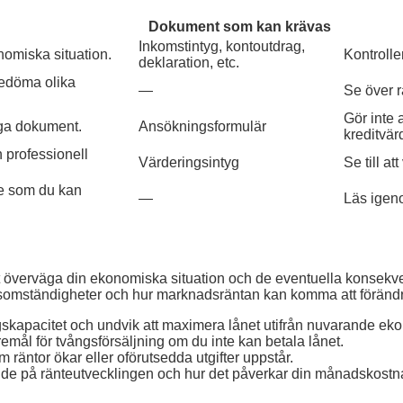
Dokument som kan krävas
Inkomstintyg, kontoutdrag,
omiska situation.
Kontrolle
deklaration, etc.
bedöma olika
—
Se över rä
Gör inte 
iga dokument.
Ansökningsformulär
kreditvär
 professionell
Värderingsintyg
Se till a
de som du kan
—
Läs igeno
nt överväga din ekonomiska situation och de eventuella konsekve
ivsomständigheter och hur marknadsräntan kan komma att förändr
gskapacitet och undvik att maximera lånet utifrån nuvarande ek
remål för tvångsförsäljning om du inte kan betala lånet.
m räntor ökar eller oförutsedda utgifter uppstår.
de på ränteutvecklingen och hur det påverkar din månadskostn