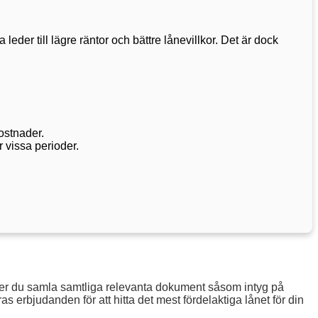
eder till lägre räntor och bättre lånevillkor. Det är dock
ostnader.
r vissa perioder.
över du samla samtliga relevanta dokument såsom intyg på
s erbjudanden för att hitta det mest fördelaktiga lånet för din