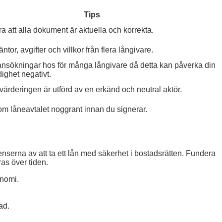
Tips
ra att alla dokument är aktuella och korrekta.
ntor, avgifter och villkor från flera långivare.
ansökningar hos för många långivare då detta kan påverka din
dighet negativt.
tt värderingen är utförd av en erkänd och neutral aktör.
m låneavtalet noggrant innan du signerar.
nserna av att ta ett lån med säkerhet i bostadsrätten. Fundera
as över tiden.
onomi.
ad.