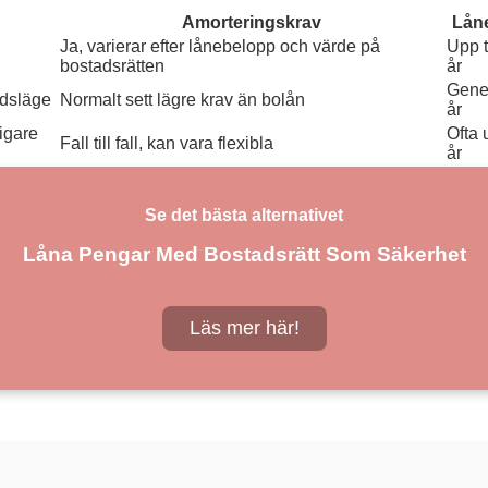
Amorteringskrav
Låne
Ja, varierar efter lånebelopp och värde på
Upp t
bostadsrätten
år
Gener
adsläge
Normalt sett lägre krav än bolån
år
igare
Ofta 
Fall till fall, kan vara flexibla
år
Se det bästa alternativet
Låna Pengar Med Bostadsrätt Som Säkerhet
Läs mer här!