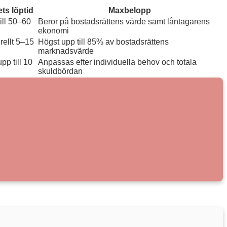
ts löptid
Maxbelopp
ill 50–60
Beror på bostadsrättens värde samt låntagarens
ekonomi
ellt 5–15
Högst upp till 85% av bostadsrättens
marknadsvärde
upp till 10
Anpassas efter individuella behov och totala
skuldbördan