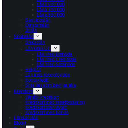
Låna 600 000
Låna 700 000
Låna 800 000
Samlingslån
Omstartslån
Billån
Snabblån
Snabblån
Lån utan UC
Lån med Bisnode
Lån med Creditsafe
Lån med Safenode
Helglån
Lån trots Kronofogden
Kontokredit
Sms lån som beviljar alla
Kreditkort
Jämför kreditkort
Kreditkort med reseförsäkring
Kreditkort utan avgift
Kreditkort med bonus
Företagslån
Blogg