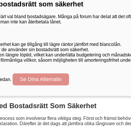
 bostadsrätt som säkerhet
rt val bland bostadsägare. Många på forum har delat att det ofta l
 man inte kan återbetala lånet.
et kan ge tillgång till lägre räntor jämfört med blancolån.
är de använder sin bostadsrätt som säkerhet.
en längre löptid, vilket kan underlätta budgetering och månadsk
m förmånliga villkor, såsom möjligheten till amorteringsfrihet unde
Se Dina Alternativ
 nedan.
ed Bostadsrätt Som Säkerhet
process som involverar flera viktiga steg. Först och främst beh
ration. Därefter är det dags att jämföra olika långivare och dera