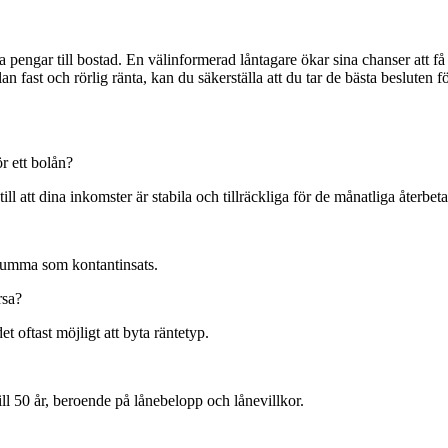
 pengar till bostad. En välinformerad låntagare ökar sina chanser att få 
 fast och rörlig ränta, kan du säkerställa att du tar de bästa besluten f
r ett bolån?
ill att dina inkomster är stabila och tillräckliga för de månatliga återbet
summa som kontantinsats.
rsa?
et oftast möjligt att byta räntetyp.
ill 50 år, beroende på lånebelopp och lånevillkor.