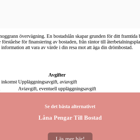
 noggrann övervägning. En bostadslån skapar grunden för ditt framtida b
förståelse för finansiering av bostaden, från räntor till återbetalningspla
 information att vara av värde i din resa mot att äga din drömbostad.
Avgifter
 inkomst
Uppläggningsavgift, aviavgift
n
Aviavgift, eventuell uppläggningsavgift
Se det bästa alternativet
Låna Pengar Till Bostad
Läs mer här!