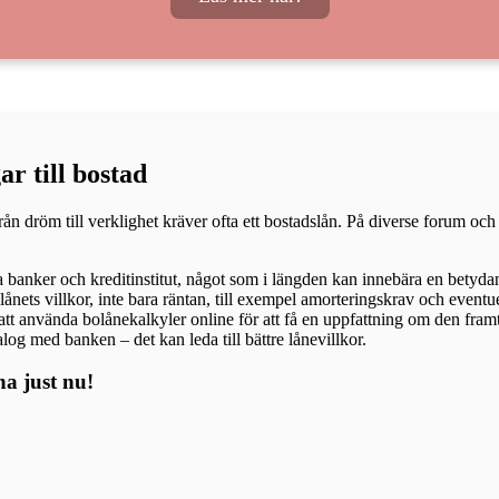
r till bostad
 dröm till verklighet kräver ofta ett bostadslån. På diverse forum och
lika banker och kreditinstitut, något som i längden kan innebära en betyd
ånets villkor, inte bara räntan, till exempel amorteringskrav och eventue
 att använda bolånekalkyler online för att få en uppfattning om den fra
alog med banken – det kan leda till bättre lånevillkor.
na just nu!