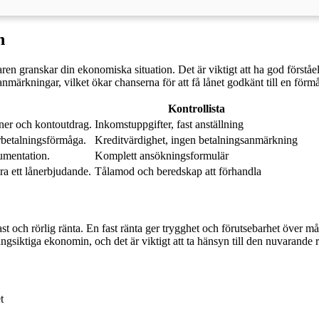
n
ren granskar din ekonomiska situation. Det är viktigt att ha god först
anmärkningar, vilket ökar chanserna för att få lånet godkänt till en förmå
Kontrollista
ner och kontoutdrag.
Inkomstuppgifter, fast anställning
erbetalningsförmåga.
Kreditvärdighet, ingen betalningsanmärkning
umentation.
Komplett ansökningsformulär
a ett lånerbjudande.
Tålamod och beredskap att förhandla
 fast och rörlig ränta. En fast ränta ger trygghet och förutsebarhet över
gsiktiga ekonomin, och det är viktigt att ta hänsyn till den nuvarande
t