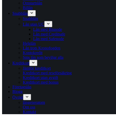
Omstartslån
Billån
Snabblån
Snabblån
Lån utan UC
Lån med Bisnode
Lån med Creditsafe
Lån med Safenode
Helglån
Lån trots Kronofogden
Kontokredit
Sms lån som beviljar alla
Kreditkort
Jämför kreditkort
Kreditkort med reseförsäkring
Kreditkort utan avgift
Kreditkort med bonus
Företagslån
Blogg
Övrigt
långeneratorn
Om oss
Kontakt