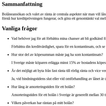
Sammanfattning
Bolåneansökan och valet av ränta är centrala aspekter när man vill låna
förstå hur kreditprövningen fungerar, och göra ett genomtänkt val mellan
Vanliga frågor
Vad behöver jag för att förbättra mina chanser att bli godkänd fö
Förbättra din kreditvärdighet, spara för en kontantinsats, och se t
Hur stor del av köpesumman måste jag ha som kontantinsats?
I Sverige måste köparen erlägga minst 15% av bostadens köpe
Är det möjligt att byta från fast ränta till rörlig ränta och vice ve
Ja, vid bindningstidens slut eller vid omförhandling av lånet är d
Hur lång är amorteringstiden för ett bolån?
Amorteringstiden för ett bolån i Sverige är generellt mellan 30 t
Vilken påverkan har räntan på mitt bolån?