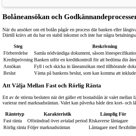
Bolåneansökan och Godkännandeprocesse
När du ansöker om ett bolån pågår en process där banken eller långiva
Därtill krävs att du har en stabil inkomst och inte har några betalnings
Steg
Beskrivning
Förberedelse
Samla nödvändiga dokument, såsom lönespecifikatio
Kreditprövning
Banken utför en kreditkontroll för att bedöma din åt
Ansökan
Fyll i och skicka in låneansökan med tillhörande dok
Beslut
Vänta på bankens beslut, som kan komma att inkluder
Att Välja Mellan Fast och Rörlig Ränta
Ett av de största besluten när det gäller ett bostadslån är valet mellan
varierar med marknadsräntan. Valet kan påverka både den kort- och lån
Räntetyp
Karakteristik
Lämplig För
Fast ränta
Oförändrad över avtalad period
Riskaverse låntagare
Rörlig ränta
Följer marknadsräntan
Låntagare med flexibilite