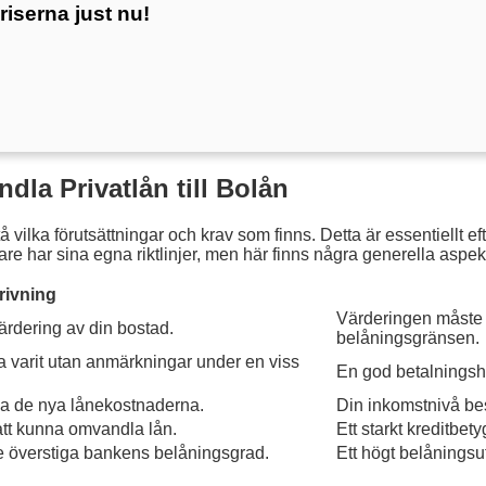
riserna just nu!
dla Privatlån till Bolån
rstå vilka förutsättningar och krav som finns. Detta är essentiell
ivare har sina egna riktlinjer, men här finns några generella as
rivning
Värderingen måste v
ärdering av din bostad.
belåningsgränsen.
a varit utan anmärkningar under en viss
En god betalningshi
äcka de nya lånekostnaderna.
Din inkomstnivå be
 att kunna omvandla lån.
Ett starkt kreditbety
nte överstiga bankens belåningsgrad.
Ett högt belåningsu