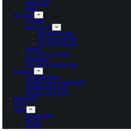
Omstartslån
Billån
Snabblån
Snabblån
Lån utan UC
Lån med Bisnode
Lån med Creditsafe
Lån med Safenode
Helglån
Lån trots Kronofogden
Kontokredit
Sms lån som beviljar alla
Kreditkort
Jämför kreditkort
Kreditkort med reseförsäkring
Kreditkort utan avgift
Kreditkort med bonus
Företagslån
Blogg
Övrigt
långeneratorn
Om oss
Kontakt