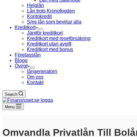
Helglån
Lån trots Kronofogden
Kontokredit
Sms lån som beviljar alla
Kreditkort
Jämför kreditkort
Kreditkort med reseförsäkring
Kreditkort utan avgift
Kreditkort med bonus
Företagslån
Blogg
Övrigt
långeneratorn
Om oss
Kontakt
Search
Menu
Omvandla Privatlån Till Bolå