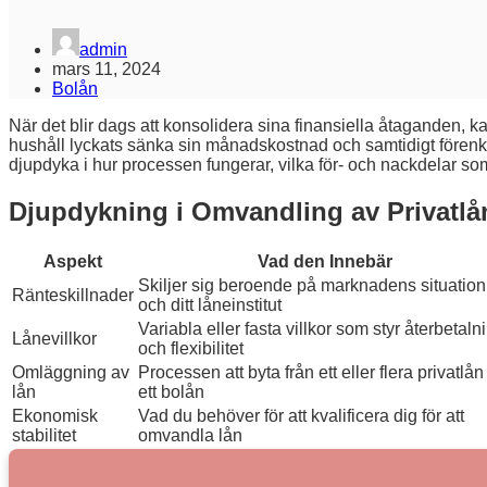
admin
mars 11, 2024
Bolån
När det blir dags att konsolidera sina finansiella åtaganden, 
hushåll lyckats sänka sin månadskostnad och samtidigt förenklat
djupdyka i hur processen fungerar, vilka för- och nackdelar so
Djupdykning i Omvandling av Privatlån
Aspekt
Vad den Innebär
Skiljer sig beroende på marknadens situation
Ränteskillnader
och ditt låneinstitut
Variabla eller fasta villkor som styr återbetaln
Lånevillkor
och flexibilitet
Omläggning av
Processen att byta från ett eller flera privatlån t
lån
ett bolån
Ekonomisk
Vad du behöver för att kvalificera dig för att
stabilitet
omvandla lån