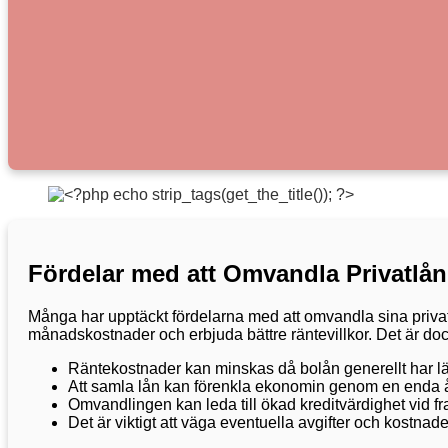
Fördelar med att Omvandla Privatlån 
Många har upptäckt fördelarna med att omvandla sina priva
månadskostnader och erbjuda bättre räntevillkor. Det är dock v
Räntekostnader kan minskas då bolån generellt har läg
Att samla lån kan förenkla ekonomin genom en enda å
Omvandlingen kan leda till ökad kreditvärdighet vid f
Det är viktigt att väga eventuella avgifter och kostn