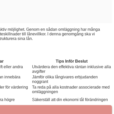
attraktiv möjlighet. Genom en sådan omläggning har många
eskillnader till lånevillkor. I denna genomgång ska vi
rukturera sina lån.
ar
Tips Inför Beslut
t eller andra
Utvärdera den effektiva räntan inklusive alla
avgifter
an innebära
Jämför olika långivares erbjudanden
noggrant
er för värdering
Ta reda på alla kostnader associerade med
omläggningen
ra högre
Säkerställ att din ekonomi tål förändringen