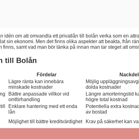
kan idén om att omvandla ett privatlån till bolån verka som en 
 sin ekonomi. Men det finns olika aspekter att beakta, från ränt
m finns, samt vad man bör tänka på innan man tar steget att omst
 till Bolån
Fördelar
Nackdel
Lägre ränta kan innebära
Möjlig uppläggningsavgif
minskade kostnader
dolda kostnader
ing
Bättre anpassade villkor vid
Längre amorteringstid k
omförhandling
högre total kostnad
ill
Enklare hantering med ett enda
Potentiella extra kostnad
lån
av bostad
Möjlighet till bättre kreditvärdighet
Krav på säkerhet kan va