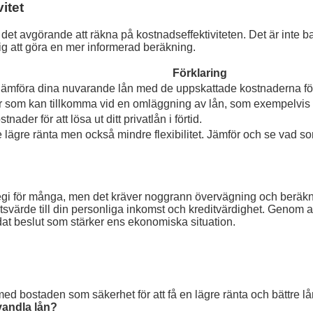
itet
är det avgörande att räkna på kostnadseffektiviteten. Det är inte 
g att göra en mer informerad beräkning.
Förklaring
 jämföra dina nuvarande lån med de uppskattade kostnaderna för
er som kan tillkomma vid en omläggning av lån, som exempelvis
ader för att lösa ut ditt privatlån i förtid.
 lägre ränta men också mindre flexibilitet. Jämför och se vad s
trategi för många, men det kräver noggrann övervägning och ber
svärde till din personliga inkomst och kreditvärdighet. Genom att
t beslut som stärker ens ekonomiska situation.
ed bostaden som säkerhet för att få en lägre ränta och bättre lån
vandla lån?