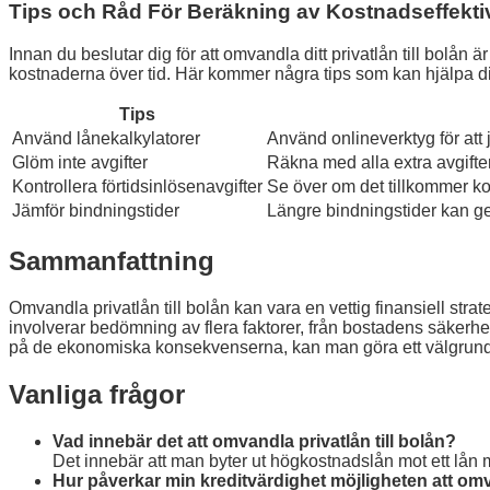
Tips och Råd För Beräkning av Kostnadseffektiv
Innan du beslutar dig för att omvandla ditt privatlån till bolån 
kostnaderna över tid. Här kommer några tips som kan hjälpa di
Tips
Använd lånekalkylatorer
Använd onlineverktyg för att
Glöm inte avgifter
Räkna med alla extra avgift
Kontrollera förtidsinlösenavgifter
Se över om det tillkommer kostn
Jämför bindningstider
Längre bindningstider kan ge
Sammanfattning
Omvandla privatlån till bolån kan vara en vettig finansiell s
involverar bedömning av flera faktorer, från bostadens säkerhet
på de ekonomiska konsekvenserna, kan man göra ett välgrunda
Vanliga frågor
Vad innebär det att omvandla privatlån till bolån?
Det innebär att man byter ut högkostnadslån mot ett lån m
Hur påverkar min kreditvärdighet möjligheten att om