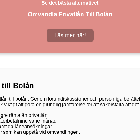
Se det bästa alternativet
Omvandla Privatlån Till Bolån
Läs mer här!
till Bolån
tlån till bolån. Genom forumdiskussioner och personliga berätt
iktigt att göra en grundlig jämförelse för att säkerställa att det 
re ränta än privatlån.
terbetalning varje månad.
ramtida låneansökningar.
ader som kan uppstå vid omvandlingen.