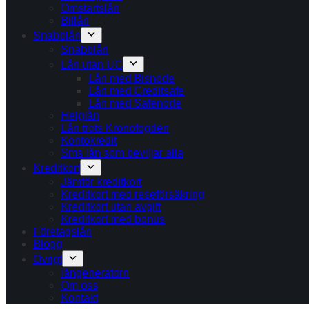
Omstartslån
Billån
Snabblån
Snabblån
Lån utan UC
Lån med Bisnode
Lån med Creditsafe
Lån med Safenode
Helglån
Lån trots Kronofogden
Kontokredit
Sms lån som beviljar alla
Kreditkort
Jämför kreditkort
Kreditkort med reseförsäkring
Kreditkort utan avgift
Kreditkort med bonus
Företagslån
Blogg
Övrigt
långeneratorn
Om oss
Kontakt