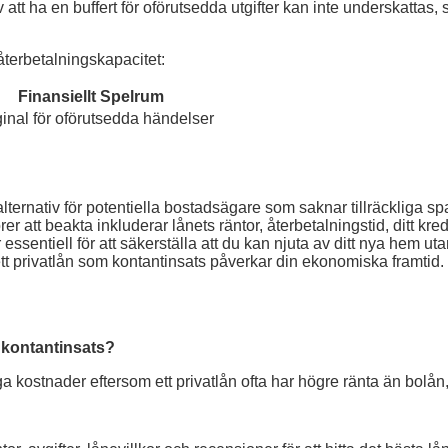
att ha en buffert för oförutsedda utgifter kan inte underskattas,
återbetalningskapacitet:
Finansiellt Spelrum
inal för oförutsedda händelser
alternativ för potentiella bostadsägare som saknar tillräckliga s
 att beakta inkluderar lånets räntor, återbetalningstid, ditt kre
sentiell för att säkerställa att du kan njuta av ditt nya hem utan 
r ett privatlån som kontantinsats påverkar din ekonomiska framtid.
m kontantinsats?
a kostnader eftersom ett privatlån ofta har högre ränta än bolån