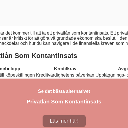
är det kommer till att ta ett privatlån som kontantinsats. Ett priv
enser är kritiskt för att göra välgrundade ekonomiska beslut. I 
, nackdelar och hur du kan navigera i de finansiella kraven som m
atlån Som Kontantinsats
nebelopp
Kreditkrav
Avgi
ill köpeskillingen
Kreditvärdighetens påverkan
Uppläggnings- o
Se det bästa alternativet
Privatlån Som Kontantinsats
Läs mer här!