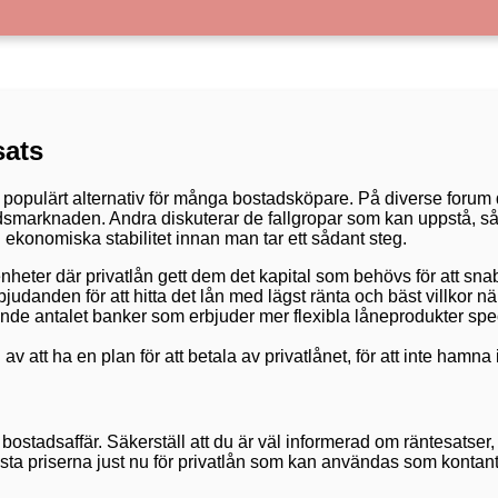
sats
mer populärt alternativ för många bostadsköpare. På diverse foru
stadsmarknaden. Andra diskuterar de fallgropar som kan uppstå, 
n ekonomiska stabilitet innan man tar ett sådant steg.
nheter där privatlån gett dem det kapital som behövs för att 
judanden för att hitta det lån med lägst ränta och bäst villkor nä
nde antalet banker som erbjuder mer flexibla låneprodukter spe
av att ha en plan för att betala av privatlånet, för att inte hamna 
d bostadsaffär. Säkerställ att du är väl informerad om räntesatse
a priserna just nu för privatlån som kan användas som kontant