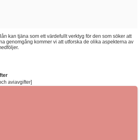
atlån kan tjäna som ett värdefullt verktyg för den som söker att
denna genomgång kommer vi att utforska de olika aspekterna av
edföljer.
fter
ch aviavgifter]