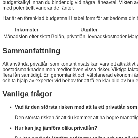
budgetkalkyl innan du binder dig vid några låneavtal. Vikten av 
med potentiellt varierande räntor.
Här är en förenklad budgetmall i tabellform för att bedöma din 
Inkomster
Utgifter
Månadslön efter skatt
Bolån, privatlån, levnadskostnader
Marg
Sammanfattning
Att använda privatlån som kontantinsats kan vara ett attraktivt 
bostadsmarknaden men medför även vissa risker. Viktiga faktorer
flera lån samtidigt. En genomtänkt och välplanerad ekonomi är es
och ta hjälp av experter vid behov för att få en klar bild av hu
Vanliga frågor
Vad är den största risken med att ta ett privatlån so
Den största risken är att du kommer att ha högre månatlig
Hur kan jag jämföra olika privatlån?