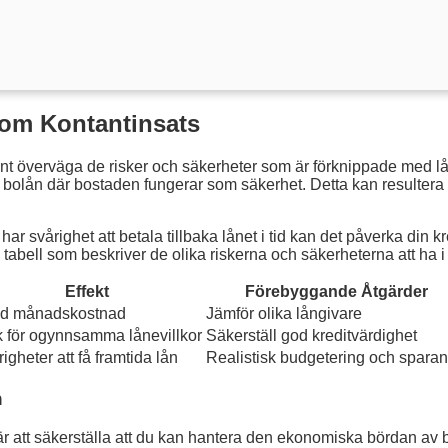
Som Kontantinsats
 överväga de risker och säkerheter som är förknippade med lånet.
 ett bolån där bostaden fungerar som säkerhet. Detta kan resultera
svårighet att betala tillbaka lånet i tid kan det påverka din kred
tabell som beskriver de olika riskerna och säkerheterna att ha i
Effekt
Förebyggande Åtgärder
d månadskostnad
Jämför olika långivare
k för ogynnsamma lånevillkor
Säkerställ god kreditvärdighet
igheter att få framtida lån
Realistisk budgetering och spara
n
 är att säkerställa att du kan hantera den ekonomiska bördan av bå