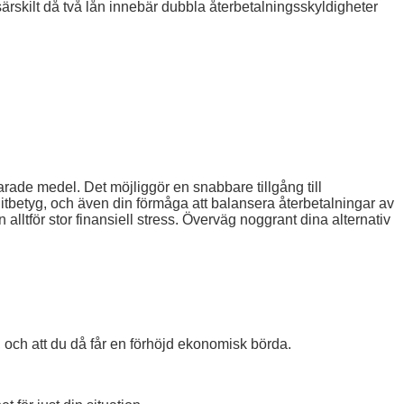
 särskilt då två lån innebär dubbla återbetalningsskyldigheter
parade medel. Det möjliggör en snabbare tillgång till
ditbetyg, och även din förmåga att balansera återbetalningar av
alltför stor finansiell stress. Överväg noggrant dina alternativ
, och att du då får en förhöjd ekonomisk börda.