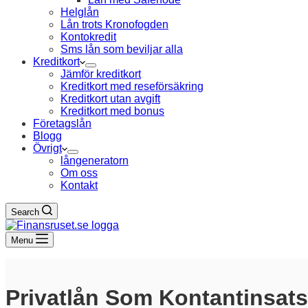
Helglån
Lån trots Kronofogden
Kontokredit
Sms lån som beviljar alla
Kreditkort
Jämför kreditkort
Kreditkort med reseförsäkring
Kreditkort utan avgift
Kreditkort med bonus
Företagslån
Blogg
Övrigt
långeneratorn
Om oss
Kontakt
Search
Menu
Privatlån Som Kontantinsats