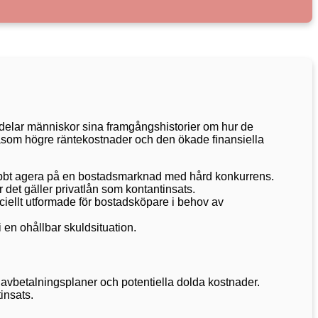
m delar människor sina framgångshistorier om hur de
såsom högre räntekostnader och den ökade finansiella
snabbt agera på en bostadsmarknad med hård konkurrens.
r det gäller privatlån som kontantinsats.
ciellt utformade för bostadsköpare i behov av
i en ohållbar skuldsituation.
r, avbetalningsplaner och potentiella dolda kostnader.
insats.