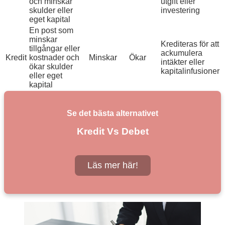
och minskar
utgift eller
skulder eller
investering
eget kapital
En post som
minskar
Krediteras för att
tillgångar eller
ackumulera
Kredit
kostnader och
Minskar
Ökar
intäkter eller
ökar skulder
kapitalinfusioner
eller eget
kapital
Se det bästa alternativet
Kredit Vs Debet
Läs mer här!