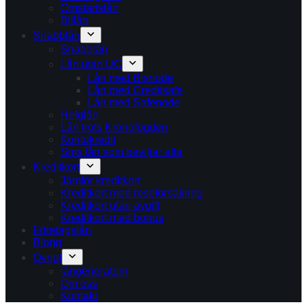
Omstartslån
Billån
Snabblån
Snabblån
Lån utan UC
Lån med Bisnode
Lån med Creditsafe
Lån med Safenode
Helglån
Lån trots Kronofogden
Kontokredit
Sms lån som beviljar alla
Kreditkort
Jämför kreditkort
Kreditkort med reseförsäkring
Kreditkort utan avgift
Kreditkort med bonus
Företagslån
Blogg
Övrigt
långeneratorn
Om oss
Kontakt