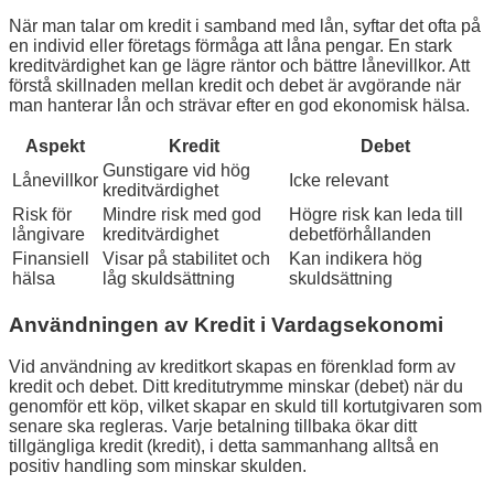
När man talar om kredit i samband med lån, syftar det ofta på
en individ eller företags förmåga att låna pengar. En stark
kreditvärdighet kan ge lägre räntor och bättre lånevillkor. Att
förstå skillnaden mellan kredit och debet är avgörande när
man hanterar lån och strävar efter en god ekonomisk hälsa.
Aspekt
Kredit
Debet
Gunstigare vid hög
Lånevillkor
Icke relevant
kreditvärdighet
Risk för
Mindre risk med god
Högre risk kan leda till
långivare
kreditvärdighet
debetförhållanden
Finansiell
Visar på stabilitet och
Kan indikera hög
hälsa
låg skuldsättning
skuldsättning
Användningen av Kredit i Vardagsekonomi
Vid användning av kreditkort skapas en förenklad form av
kredit och debet. Ditt kreditutrymme minskar (debet) när du
genomför ett köp, vilket skapar en skuld till kortutgivaren som
senare ska regleras. Varje betalning tillbaka ökar ditt
tillgängliga kredit (kredit), i detta sammanhang alltså en
positiv handling som minskar skulden.