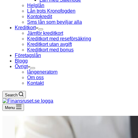
Helglån
Lån trots Kronofogden
Kontokredit
Sms lån som beviljar alla
Kreditkort
Jämför kreditkort
Kreditkort med reseförsäkring
Kreditkort utan avgift
Kreditkort med bonus
Företagslån
Blogg
Övrigt
långeneratorn
Om oss
Kontakt
Search
Menu