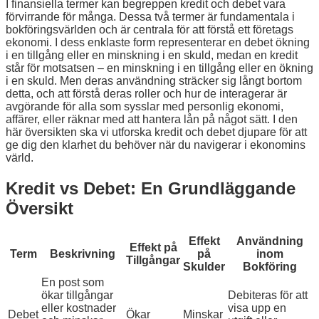
I finansiella termer kan begreppen kredit och debet vara
förvirrande för många. Dessa två termer är fundamentala i
bokföringsvärlden och är centrala för att förstå ett företags
ekonomi. I dess enklaste form representerar en debet ökning
i en tillgång eller en minskning i en skuld, medan en kredit
står för motsatsen – en minskning i en tillgång eller en ökning
i en skuld. Men deras användning sträcker sig långt bortom
detta, och att förstå deras roller och hur de interagerar är
avgörande för alla som sysslar med personlig ekonomi,
affärer, eller räknar med att hantera lån på något sätt. I den
här översikten ska vi utforska kredit och debet djupare för att
ge dig den klarhet du behöver när du navigerar i ekonomins
värld.
Kredit vs Debet: En Grundläggande
Översikt
Effekt
Användning
Effekt på
Term
Beskrivning
på
inom
Tillgångar
Skulder
Bokföring
En post som
ökar tillgångar
Debiteras för att
eller kostnader
visa upp en
Debet
Ökar
Minskar