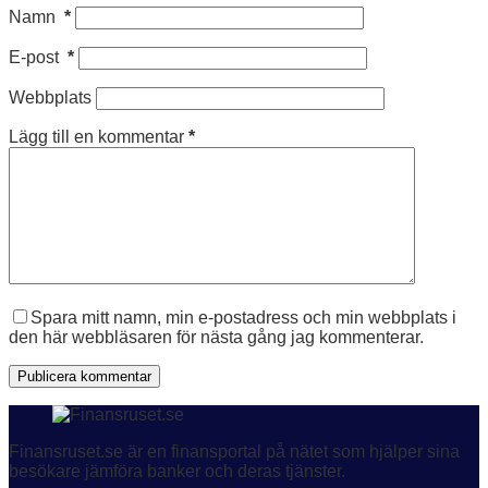
Namn
*
E-post
*
Webbplats
Lägg till en kommentar
*
Spara mitt namn, min e-postadress och min webbplats i
den här webbläsaren för nästa gång jag kommenterar.
Publicera kommentar
Finansruset.se är en finansportal på nätet som hjälper sina
besökare jämföra banker och deras tjänster.