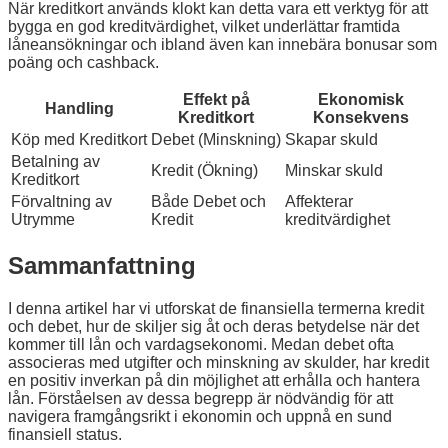
När kreditkort används klokt kan detta vara ett verktyg för att
bygga en god kreditvärdighet, vilket underlättar framtida
låneansökningar och ibland även kan innebära bonusar som
poäng och cashback.
Effekt på
Ekonomisk
Handling
Kreditkort
Konsekvens
Köp med Kreditkort
Debet (Minskning)
Skapar skuld
Betalning av
Kredit (Ökning)
Minskar skuld
Kreditkort
Förvaltning av
Både Debet och
Affekterar
Utrymme
Kredit
kreditvärdighet
Sammanfattning
I denna artikel har vi utforskat de finansiella termerna kredit
och debet, hur de skiljer sig åt och deras betydelse när det
kommer till lån och vardagsekonomi. Medan debet ofta
associeras med utgifter och minskning av skulder, har kredit
en positiv inverkan på din möjlighet att erhålla och hantera
lån. Förståelsen av dessa begrepp är nödvändig för att
navigera framgångsrikt i ekonomin och uppnå en sund
finansiell status.