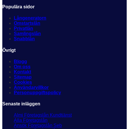
Populära sidor
Långeneratorn
Omstartslån
Privatlån
Samlingslån
Snabblån
Övrigt
Blogg
Om oss
Kontakt
Sitemap
Cookies
Användarvillkor
Personuppgiftspolicy
Senaste inläggen
Almi Företagslån Kundtjänst
Alla Företagslån
Ansök Företagslån Seb