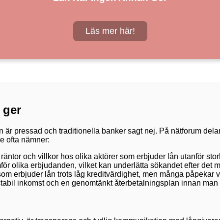
Läs mer här!
 ger
 är pressad och traditionella banker sagt nej. På nätforum delar
de ofta nämner:
ntor och villkor hos olika aktörer som erbjuder lån utanför sto
 olika erbjudanden, vilket kan underlätta sökandet efter det m
g som erbjuder lån trots låg kreditvärdighet, men många påpekar v
en stabil inkomst och en genomtänkt återbetalningsplan innan man t