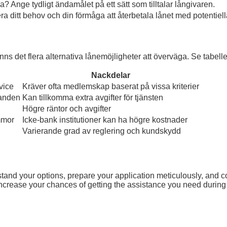
? Ange tydligt ändamålet på ett sätt som tilltalar långivaren.
ra ditt behov och din förmåga att återbetala lånet med potentiell
finns det flera alternativa lånemöjligheter att överväga. Se tabe
Nackdelar
vice
Kräver ofta medlemskap baserat på vissa kriterier
danden
Kan tillkomma extra avgifter för tjänsten
Högre räntor och avgifter
mmor
Icke-bank institutioner kan ha högre kostnader
Varierande grad av reglering och kundskydd
stand your options, prepare your application meticulously, and co
increase your chances of getting the assistance you need during