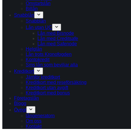
Omstartslån
Billån
Snabblån
Snabblån
Lån utan UC
Lån med Bisnode
Lån med Creditsafe
Lån med Safenode
Helglån
Lån trots Kronofogden
Kontokredit
Sms lån som beviljar alla
Kreditkort
Jämför kreditkort
Kreditkort med reseförsäkring
Kreditkort utan avgift
Kreditkort med bonus
Företagslån
Blogg
Övrigt
långeneratorn
Om oss
Kontakt