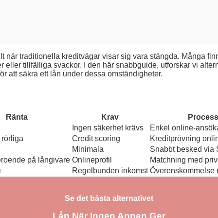
t när traditionella kreditvägar visar sig vara stängda. Många fin
ler tillfälliga svackor. I den här snabbguide, utforskar vi alter
ör att säkra ett lån under dessa omständigheter.
Ränta
Krav
Proces
Ingen säkerhet krävs
Enkel online-ansök
 rörliga
Credit scoring
Kreditprövning onli
Minimala
Snabbt besked via
eroende på långivare
Onlineprofil
Matchning med priv
e
Regelbunden inkomst
Överenskommelse 
Se det bästa alternativet
Lån När Ingen Annan Ger