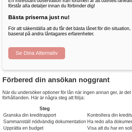
En intressant observation från forumen är att oavsett låneal
förstår alla detaljer innan du förbinder dig!
Bästa priserna just nu!
För att säkerställa att du får det bästa lånet för din situati
baserat på andra låntagares erfarenheter.
Se Dina Alternativ
Förbered din ansökan noggrant
När du undersöker optioner för lån när ingen annan ger, är de
förhållanden. Här är några steg att följa:
Steg
Granska din kreditrapport
Kontrollera din kredit
Sammanställ nödvändig dokumentation
Ha redo alla dokument
Upprätta en budget
Visa att du har en sol