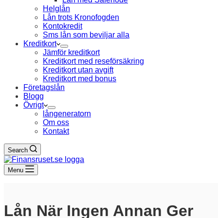
Helglån
Lån trots Kronofogden
Kontokredit
Sms lån som beviljar alla
Kreditkort
Jämför kreditkort
Kreditkort med reseförsäkring
Kreditkort utan avgift
Kreditkort med bonus
Företagslån
Blogg
Övrigt
långeneratorn
Om oss
Kontakt
Search
Menu
Lån När Ingen Annan Ger