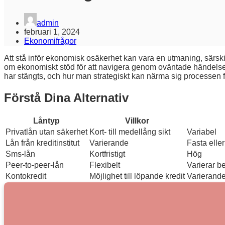
admin
februari 1, 2024
Ekonomifrågor
Att stå inför ekonomisk osäkerhet kan vara en utmaning, särskil
om ekonomiskt stöd för att navigera genom oväntade händelser el
har stängts, och hur man strategiskt kan närma sig processen f
Förstå Dina Alternativ
Låntyp
Villkor
Privatlån utan säkerhet
Kort- till medellång sikt
Variabel
Lån från kreditinstitut
Varierande
Fasta eller
Sms-lån
Kortfristigt
Hög
Peer-to-peer-lån
Flexibelt
Varierar b
Kontokredit
Möjlighet till löpande kredit
Varierand