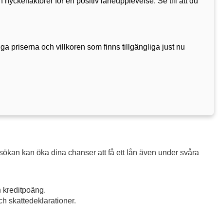
nyckelfaktorer för en positiv låneupplevelse. Se till att du
iga priserna och villkoren som finns tillgängliga just nu
sökan kan öka dina chanser att få ett lån även under svåra
n kreditpoäng.
h skattedeklarationer.