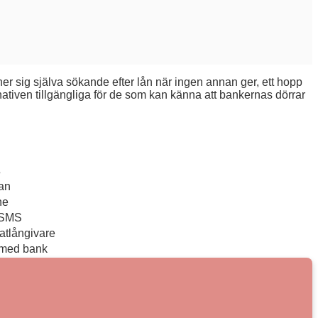
ner sig själva sökande efter lån när ingen annan ger, ett hopp
nativen tillgängliga för de som kan känna att bankernas dörrar
s
an
ne
 SMS
atlångivare
med bank