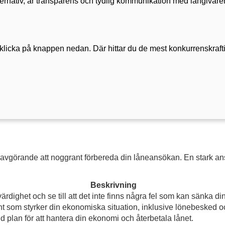
ternativ, är transparens och tydlig kommunikation med långivaren 
on, klicka på knappen nedan. Där hittar du de mest konkurrenskraft
t avgörande att noggrant förbereda din låneansökan. En stark an
Beskrivning
värdighet och se till att det inte finns några fel som kan sänka di
 som styrker din ekonomiska situation, inklusive lönebesked oc
id plan för att hantera din ekonomi och återbetala lånet.