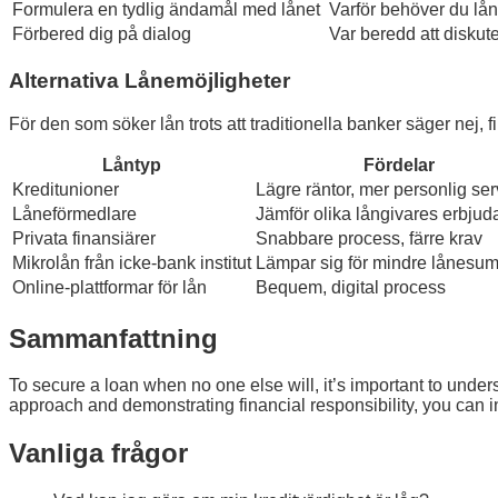
Formulera en tydlig ändamål med lånet
Varför behöver du låna
Förbered dig på dialog
Var beredd att diskute
Alternativa Lånemöjligheter
För den som söker lån trots att traditionella banker säger nej, 
Låntyp
Fördelar
Kreditunioner
Lägre räntor, mer personlig ser
Låneförmedlare
Jämför olika långivares erbju
Privata finansiärer
Snabbare process, färre krav
Mikrolån från icke-bank institut
Lämpar sig för mindre lånesu
Online-plattformar för lån
Bequem, digital process
Sammanfattning
To secure a loan when no one else will, it’s important to under
approach and demonstrating financial responsibility, you can 
Vanliga frågor