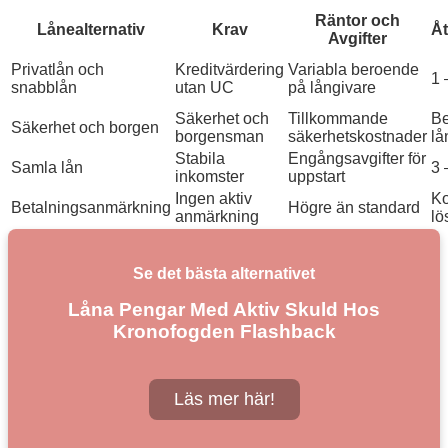
Räntor och
Lånealternativ
Krav
Åt
Avgifter
Privatlån och
Kreditvärdering
Variabla beroende
1 
snabblån
utan UC
på långivare
Säkerhet och
Tillkommande
Be
Säkerhet och borgen
borgensman
säkerhetskostnader
lå
Stabila
Engångsavgifter för
Samla lån
3 
inkomster
uppstart
Ingen aktiv
Ko
Betalningsanmärkning
Högre än standard
anmärkning
lö
Se det bästa alternativet
Låna Pengar Med Aktiv Skuld Hos
Kronofogden Flashback
Läs mer här!