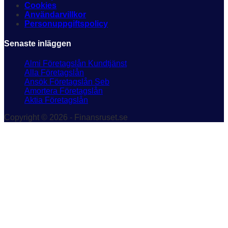
Cookies
Användarvillkor
Personuppgiftspolicy
Senaste inläggen
Almi Företagslån Kundtjänst
Alla Företagslån
Ansök Företagslån Seb
Amortera Företagslån
Aktia Företagslån
Copyright © 2026 - Finansruset.se