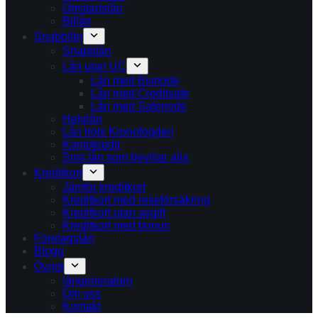
Omstartslån
Billån
Snabblån
Snabblån
Lån utan UC
Lån med Bisnode
Lån med Creditsafe
Lån med Safenode
Helglån
Lån trots Kronofogden
Kontokredit
Sms lån som beviljar alla
Kreditkort
Jämför kreditkort
Kreditkort med reseförsäkring
Kreditkort utan avgift
Kreditkort med bonus
Företagslån
Blogg
Övrigt
långeneratorn
Om oss
Kontakt