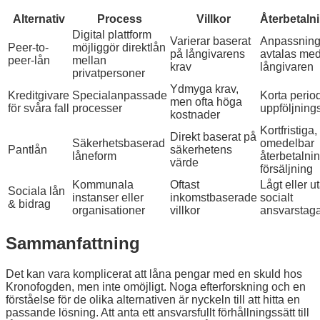
Alternativ
Process
Villkor
Återbetalni
Digital plattform
Varierar baserat
Anpassning
Peer-to-
möjliggör direktlån
på långivarens
avtalas me
peer-lån
mellan
krav
långivaren
privatpersoner
Ydmyga krav,
Kreditgivare
Specialanpassade
Korta periode
men ofta höga
för svåra fall
processer
uppföljning
kostnader
Kortfristiga,
Direkt baserat på
Säkerhetsbaserad
omedelbar
Pantlån
säkerhetens
låneform
återbetalnin
värde
försäljning
Kommunala
Oftast
Lågt eller u
Sociala lån
instanser eller
inkomstbaserade
socialt
& bidrag
organisationer
villkor
ansvarstag
Sammanfattning
Det kan vara komplicerat att låna pengar med en skuld hos
Kronofogden, men inte omöjligt. Noga efterforskning och en
förståelse för de olika alternativen är nyckeln till att hitta en
passande lösning. Att anta ett ansvarsfullt förhållningssätt till