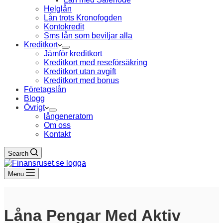
Helglån
Lån trots Kronofogden
Kontokredit
Sms lån som beviljar alla
Kreditkort
Jämför kreditkort
Kreditkort med reseförsäkring
Kreditkort utan avgift
Kreditkort med bonus
Företagslån
Blogg
Övrigt
långeneratorn
Om oss
Kontakt
Search
Menu
Låna Pengar Med Aktiv