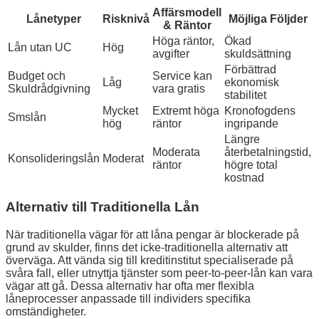
Affärsmodell
Lånetyper
Risknivå
Möjliga Följder
& Räntor
Höga räntor,
Ökad
Lån utan UC
Hög
avgifter
skuldsättning
Förbättrad
Budget och
Service kan
Låg
ekonomisk
Skuldrådgivning
vara gratis
stabilitet
Mycket
Extremt höga
Kronofogdens
Smslån
hög
räntor
ingripande
Längre
Moderata
återbetalningstid,
Konsolideringslån
Moderat
räntor
högre total
kostnad
Alternativ till Traditionella Lån
När traditionella vägar för att låna pengar är blockerade på
grund av skulder, finns det icke-traditionella alternativ att
överväga. Att vända sig till kreditinstitut specialiserade på
svåra fall, eller utnyttja tjänster som peer-to-peer-lån kan vara
vägar att gå. Dessa alternativ har ofta mer flexibla
låneprocesser anpassade till individers specifika
omständigheter.