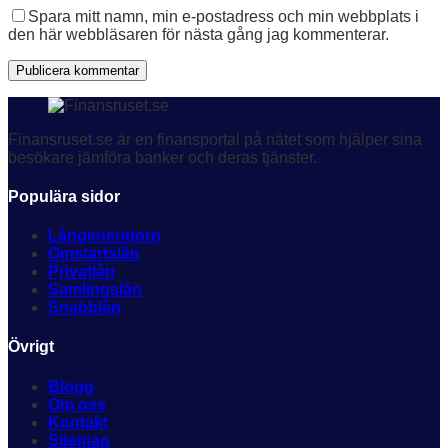
Spara mitt namn, min e-postadress och min webbplats i
den här webbläsaren för nästa gång jag kommenterar.
Publicera kommentar
Finansruset.se är en finansportal på nätet som hjälper sina
besökare jämföra banker och deras tjänster.
Populära sidor
Långeneratorn
Omstartslån
Privatlån
Samlingslån
Snabblån
Övrigt
Blogg
Om oss
Kontakt
Sitemap