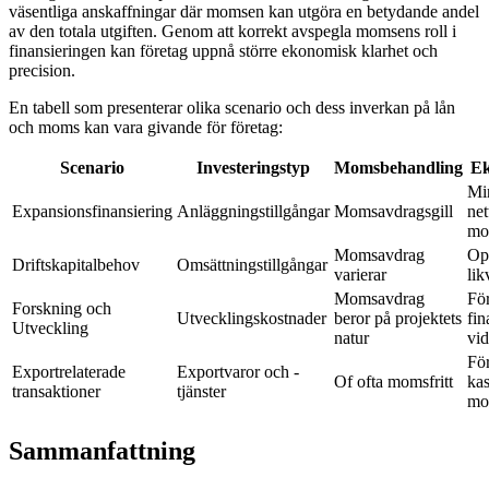
väsentliga anskaffningar där momsen kan utgöra en betydande andel
av den totala utgiften. Genom att korrekt avspegla momsens roll i
finansieringen kan företag uppnå större ekonomisk klarhet och
precision.
En tabell som presenterar olika scenario och dess inverkan på lån
och moms kan vara givande för företag:
Scenario
Investeringstyp
Momsbehandling
Ek
Mi
Expansionsfinansiering
Anläggningstillgångar
Momsavdragsgill
net
mo
Momsavdrag
Op
Driftskapitalbehov
Omsättningstillgångar
varierar
lik
Momsavdrag
För
Forskning och
Utvecklingskostnader
beror på projektets
fin
Utveckling
natur
vid
För
Exportrelaterade
Exportvaror och -
Of ofta momsfritt
kas
transaktioner
tjänster
mo
Sammanfattning