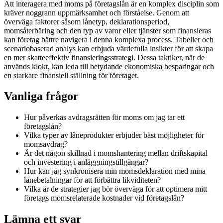
Att interagera med moms på företagslån är en komplex disciplin som
kräver noggrann uppmärksamhet och förståelse. Genom att
överväga faktorer såsom lånetyp, deklarationsperiod,
momsåterbäring och den typ av varor eller tjänster som finansieras
kan företag bättre navigera i denna komplexa process. Tabeller och
scenariobaserad analys kan erbjuda värdefulla insikter för att skapa
en mer skatteeffektiv finansieringsstrategi. Dessa taktiker, när de
används klokt, kan leda till betydande ekonomiska besparingar och
en starkare finansiell ställning för företaget.
Vanliga frågor
Hur påverkas avdragsrätten för moms om jag tar ett
företagslån?
Vilka typer av låneprodukter erbjuder bäst möjligheter för
momsavdrag?
Är det någon skillnad i momshantering mellan driftskapital
och investering i anläggningstillgångar?
Hur kan jag synkronisera min momsdeklaration med mina
lånebetalningar för att förbättra likviditeten?
Vilka är de strategier jag bör överväga för att optimera mitt
företags momsrelaterade kostnader vid företagslån?
Lämna ett svar