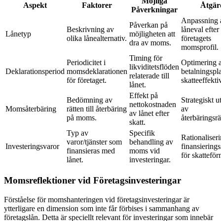
Möjliga
Aspekt
Faktorer
Åtgär
Påverkningar
Anpassning 
Påverkan på
Beskrivning av
låneval efter
Lånetyp
möjligheten att
olika lånealternativ.
företagets
dra av moms.
momsprofil.
Timing för
Periodicitet i
Optimering 
likviditetsflöden
Deklarationsperiod
momsdeklarationen
betalningspl
relaterade till
för företaget.
skatteeffektiv
lånet.
Effekt på
Bedömning av
Strategiskt u
nettokostnaden
Momsåterbäring
rätten till återbäring
av
av lånet efter
på moms.
återbäringsrä
skatt.
Typ av
Specifik
Rationaliser
varor/tjänster som
behandling av
Investeringsvaror
finansierings
finansieras med
moms vid
för skatteför
lånet.
investeringar.
Momsreflektioner vid Företagsinvesteringar
Förståelse för momshanteringen vid företagsinvesteringar är
ytterligare en dimension som inte får förbises i sammanhang av
företagslån. Detta är speciellt relevant för investeringar som innebär