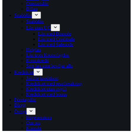
Omstartslån
Billån
Snabblån
Snabblån
Lån utan UC
Lån med Bisnode
Lån med Creditsafe
Lån med Safenode
Helglån
Lån trots Kronofogden
Kontokredit
Sms lån som beviljar alla
Kreditkort
Jämför kreditkort
Kreditkort med reseförsäkring
Kreditkort utan avgift
Kreditkort med bonus
Företagslån
Blogg
Övrigt
långeneratorn
Om oss
Kontakt