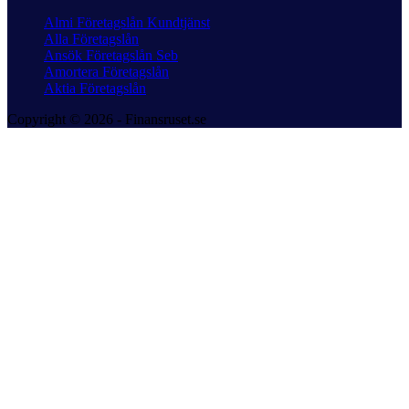
Almi Företagslån Kundtjänst
Alla Företagslån
Ansök Företagslån Seb
Amortera Företagslån
Aktia Företagslån
Copyright © 2026 - Finansruset.se