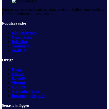
Finansruset.se är en finansportal på nätet som hjälper sina besökare
jämföra banker och deras tjänster.
Populära sidor
Långeneratorn
Omstartslån
Privatlån
Samlingslån
Snabblån
Övrigt
Blogg
Om oss
Kontakt
Sitemap
Cookies
Användarvillkor
Personuppgiftspolicy
Senaste inläggen