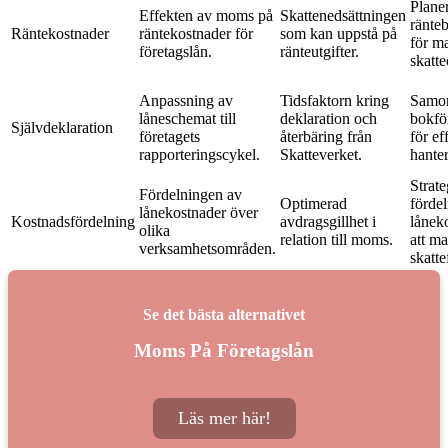
Plane
Effekten av moms på
Skattenedsättningen
ränteb
Räntekostnader
räntekostnader för
som kan uppstå på
för m
företagslån.
ränteutgifter.
skatte
Anpassning av
Tidsfaktorn kring
Samo
låneschemat till
deklaration och
bokfö
Självdeklaration
företagets
återbäring från
för ef
rapporteringscykel.
Skatteverket.
hanter
Strate
Fördelningen av
Optimerad
förde
lånekostnader över
Kostnadsfördelning
avdragsgillhet i
lånek
olika
relation till moms.
att m
verksamhetsområden.
skatte
Se det bästa alternativet
Moms På Företagslån
Läs mer här!