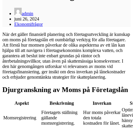
admin
juni 26, 2024
Ekonomifrågor
När det gäller finansiell planering och företagsutveckling är kunskap
om moms på företagslån ett oumbärligt verktyg för alla företagare.
Att förstå hur momsen påverkar de olika aspekterna av ett lån kan
hjälpa till att navigera i företagsekonomins komplexa vatten, och
garantera att beslut inte enbart grundas på räntor och
återbetalningsvillkor, utan även på skattemässiga konsekvenser. I
den här genomgången utforskar vi relevansen av moms vid
företagsfinansiering, ger insikt om dess inverkan på lånekostnader
och erbjuder genomtänkta strategier för skatteplanering.
Djurgranskning av Moms på Företagslån
Aspekt
Beskrivning
Inverkan
S
Optim
Företagets ställning
Hur moms påverkar
lånev
Momsregistrering
gällande
den totala
hänsyn
momsregistrering.
kostnaden för lånet.
skatte