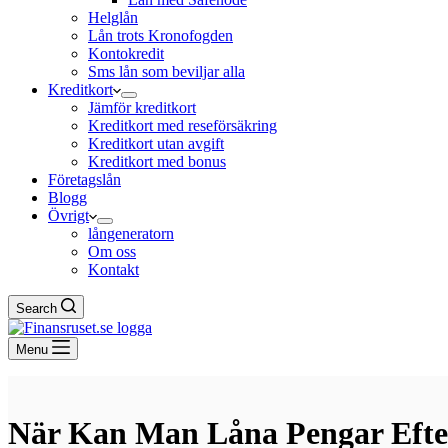
Helglån
Lån trots Kronofogden
Kontokredit
Sms lån som beviljar alla
Kreditkort
Jämför kreditkort
Kreditkort med reseförsäkring
Kreditkort utan avgift
Kreditkort med bonus
Företagslån
Blogg
Övrigt
långeneratorn
Om oss
Kontakt
Search
Menu
När Kan Man Låna Pengar Efte