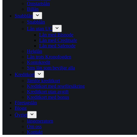
Omstartslån
Billån
Snabblån
Snabblån
Lån utan UC
Lån med Bisnode
Lån med Creditsafe
Lån med Safenode
Helglån
Lån trots Kronofogden
Kontokredit
Sms lån som beviljar alla
Kreditkort
Jämför kreditkort
Kreditkort med reseförsäkring
Kreditkort utan avgift
Kreditkort med bonus
Företagslån
Blogg
Övrigt
långeneratorn
Om oss
Kontakt