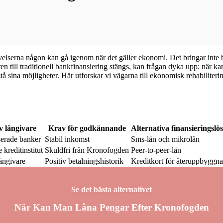
elserna någon kan gå igenom när det gäller ekonomi. Det bringar int
ren till traditionell bankfinansiering stängs, kan frågan dyka upp: när 
ina möjligheter. Här utforskar vi vägarna till ekonomisk rehabilitering och
v långivare
Krav för godkännande
Alternativa finansieringslö
serade banker
Stabil inkomst
Sms-lån och mikrolån
 kreditinstitut
Skuldfri från Kronofogden
Peer-to-peer-lån
långivare
Positiv betalningshistorik
Kreditkort för återuppbyggn
Se det bästa alternativet
När Kan Man Låna Pengar Efter Kronofogden