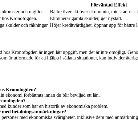
Förväntad Effekt
 inkomster och utgifter.
Bättre översikt över ekonomin, minskad risk f
gar hos Kronofogden.
Eliminerar gamla skulder, ger nystart.
iga skulder och räkningar.
Höjer kreditvärdighet, öppnar upp för bättre l
d hos Kronofogden är ingen lätt uppgift, men det är inte omöjligt. Genom
som är utformade för att hjälpa i sådana situationer, kan individer återige
 hos Kronofogden?
 ekonomi förbättrats innan du blir beviljad ett lån.
Kronofogden?
sk med kunder som har en historik av ekonomiska problem.
oner med betalningsanmärkningar?
n till personer med ekonomiska svårigheter, inklusive dem med anmärkni