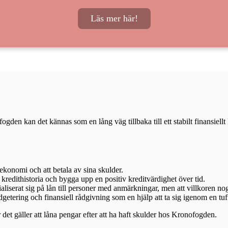
Läs mer här!
gden kan det kännas som en lång väg tillbaka till ett stabilt finansiell
 ekonomi och att betala av sina skulder.
ra kredithistoria och bygga upp en positiv kreditvärdighet över tid.
ialiserat sig på lån till personer med anmärkningar, men att villkoren n
getering och finansiell rådgivning som en hjälp att ta sig igenom en tu
 det gäller att låna pengar efter att ha haft skulder hos Kronofogden.