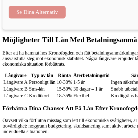
Se Dina Alternativ
Möjligheter Till Lån Med Betalningsanmä
Efter att ha hamnat hos Kronofogden och fått betalningsanmärkningar u
ansvarsfulla steg mot ekonomisk stabilitet. Några långivare erbjuder lå
ekonomiska situation förbättrats.
Långivare
Typ av lån
Ränta
Återbetalningstid
Sär
Långivare A
Personligt lån
10-30%
1-5 år
Ingen säkerhe
Långivare B
Sms-lån
15-50%
30 dagar – 1 år
Snabb utbetal
Långivare C
Kreditkort
18-35%
Flexibel
Kreditgräns b
Förbättra Dina Chanser Att Få Lån Efter Kronofogd
Oavsett vilka förflutna misstag som lett till ekonomiska svårigheter, är
trovärdighet: noggrann budgetering, skuldsanering samt aktivt arbete med
individuella situationen.