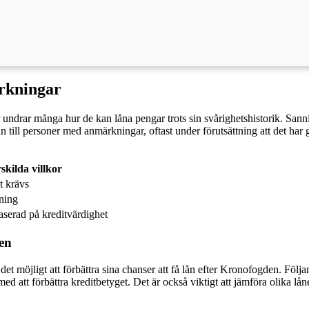
rkningar
ndrar många hur de kan låna pengar trots sin svårighetshistorik. Sannin
n till personer med anmärkningar, oftast under förutsättning att det har 
skilda villkor
t krävs
ning
aserad på kreditvärdighet
en
 det möjligt att förbättra sina chanser att få lån efter Kronofogden. Följ
 att förbättra kreditbetyget. Det är också viktigt att jämföra olika låne