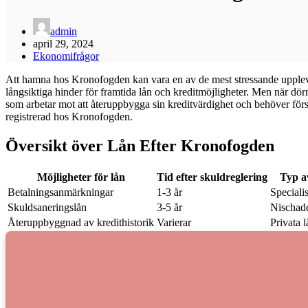
admin
april 29, 2024
Ekonomifrågor
Att hamna hos Kronofogden kan vara en av de mest stressande upplev
långsiktiga hinder för framtida lån och kreditmöjligheter. Men när dör
som arbetar mot att återuppbygga sin kreditvärdighet och behöver förstå s
registrerad hos Kronofogden.
Översikt över Lån Efter Kronofogden
Möjligheter för lån
Tid efter skuldreglering
Typ a
Betalningsanmärkningar
1-3 år
Speciali
Skuldsaneringslån
3-5 år
Nischade
Återuppbyggnad av kredithistorik
Varierar
Privata 