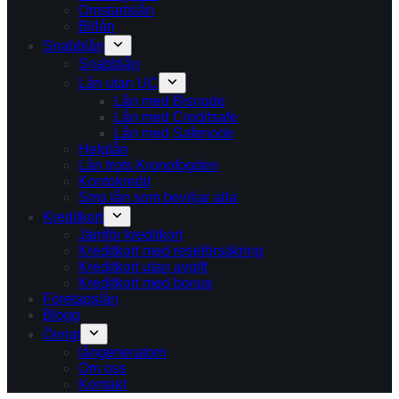
Omstartslån
Billån
Snabblån
Snabblån
Lån utan UC
Lån med Bisnode
Lån med Creditsafe
Lån med Safenode
Helglån
Lån trots Kronofogden
Kontokredit
Sms lån som beviljar alla
Kreditkort
Jämför kreditkort
Kreditkort med reseförsäkring
Kreditkort utan avgift
Kreditkort med bonus
Företagslån
Blogg
Övrigt
långeneratorn
Om oss
Kontakt