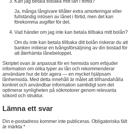
Kan jag betala tillbaka mitt lån i förtid?
Ja, många långivare tillåter extra amorteringar eller
fullständig inlösen av lånet i förtid, men det kan
förekomma avgifter för det.
Vad händer om jag inte kan betala tillbaka mitt bolån?
Om du inte kan betala tillbaka ditt bolån riskerar du att
banken initierar en tvångsförsäljning av din bostad för
att återhämta lånebeloppet.
Skriptet ovan är anpassat för en hemsida som erbjuder
information om olika typer av lån och rekommenderar
användare hur de bör agera — en mycket hjälpsam
lånhemsida. Med detta innehåll är målet att tillhandahålla
konkret och användbar information samtidigt som det
optimerar synligheten på sökmotorer genom relevanta
sökord och struktur.
Lämna ett svar
Din e-postadress kommer inte publiceras.
Obligatoriska fält
är märkta
*