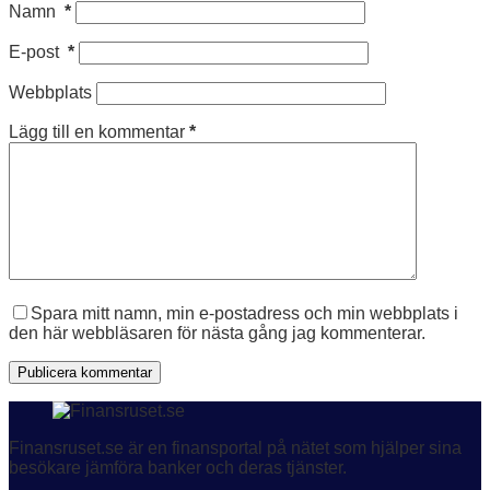
Namn
*
E-post
*
Webbplats
Lägg till en kommentar
*
Spara mitt namn, min e-postadress och min webbplats i
den här webbläsaren för nästa gång jag kommenterar.
Publicera kommentar
Finansruset.se är en finansportal på nätet som hjälper sina
besökare jämföra banker och deras tjänster.