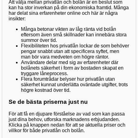
Att välja mellan privatlån och bolån är en beslut som
kan ha stor inverkan på din ekonomiska framtid. Många
har delat sina erfarenheter online och här är några
insikter:
Många betonar vikten av låg ränta vid bolån
eftersom även små skillnader kan innebära stora
summor över tid.
Flexibiliteten hos privatlån lockar de som behöver
pengar snabbt utan att specificera syftet, men
man bör vara medveten om högre räntor.
Användare delar med sig av erfarenheter där
bolånets säkerhet i form av bostaden skapat en
tryggare låneprocess.
Flera forumtrådar belyser hur privatlån utan
säkerhet kunnat underlätta oväntade utgifter, trots
högre kostnad över tid.
Se de bästa priserna just nu
För att få en djupare förståelse av vad som kan passa
just dina behov, utforska marknadens erbjudanden.
Klicka på knappen nedan för att se aktuella priser och
villkor för både privatlån och bolån.