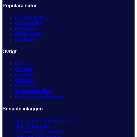
Populära sidor
Långeneratorn
Omstartslån
Privatlån
Samlingslån
Snabblån
Övrigt
Blogg
Om oss
Kontakt
Sitemap
Cookies
Användarvillkor
Personuppgiftspolicy
Senaste inläggen
Almi Företagslån Kundtjänst
Alla Företagslån
Ansök Företagslån Seb