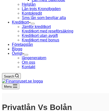
Helglån
Lån trots Kronofogden
Kontokredit
Sms lån som beviljar alla
Kreditkort
Jämför kreditkort
Kreditkort med reseförsäkring
Kreditkort utan avgift
Kreditkort med bonus
Företagslån
Blogg
Övrigt
långeneratorn
Om oss
Kontakt
Search
Menu
Privatlån Vs Bolån