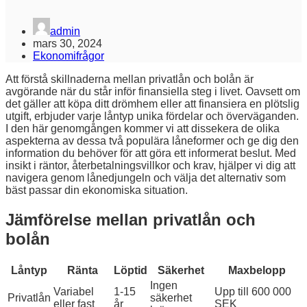
admin
mars 30, 2024
Ekonomifrågor
Att förstå skillnaderna mellan privatlån och bolån är
avgörande när du står inför finansiella steg i livet. Oavsett om
det gäller att köpa ditt drömhem eller att finansiera en plötslig
utgift, erbjuder varje låntyp unika fördelar och överväganden.
I den här genomgången kommer vi att dissekera de olika
aspekterna av dessa två populära låneformer och ge dig den
information du behöver för att göra ett informerat beslut. Med
insikt i räntor, återbetalningsvillkor och krav, hjälper vi dig att
navigera genom lånedjungeln och välja det alternativ som
bäst passar din ekonomiska situation.
Jämförelse mellan privatlån och
bolån
Låntyp
Ränta
Löptid
Säkerhet
Maxbelopp
Ingen
Variabel
1-15
Upp till 600 000
Privatlån
säkerhet
eller fast
år
SEK