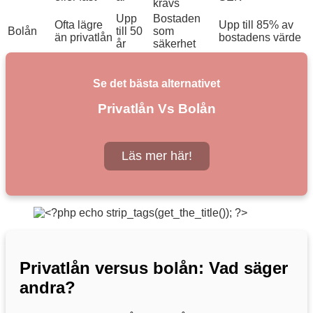
krävs
Upp
Bostaden
Ofta lägre
Upp till 85% av
Bolån
till 50
som
än privatlån
bostadens värde
år
säkerhet
Se det bästa alternativet
Privatlån Vs Bolån
Läs mer här!
Privatlån versus bolån: Vad säger
andra?