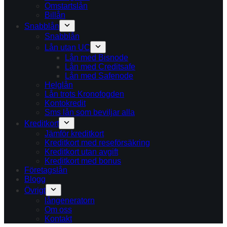
Omstartslån
Billån
Snabblån
Snabblån
Lån utan UC
Lån med Bisnode
Lån med Creditsafe
Lån med Safenode
Helglån
Lån trots Kronofogden
Kontokredit
Sms lån som beviljar alla
Kreditkort
Jämför kreditkort
Kreditkort med reseförsäkring
Kreditkort utan avgift
Kreditkort med bonus
Företagslån
Blogg
Övrigt
långeneratorn
Om oss
Kontakt