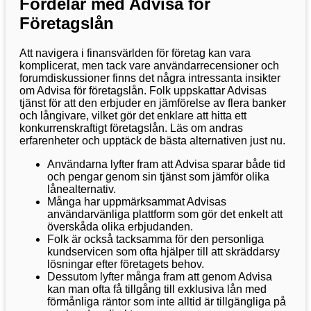
Fördelar med Advisa för
Företagslån
Att navigera i finansvärlden för företag kan vara
komplicerat, men tack vare användarrecensioner och
forumdiskussioner finns det några intressanta insikter
om Advisa för företagslån. Folk uppskattar Advisas
tjänst för att den erbjuder en jämförelse av flera banker
och långivare, vilket gör det enklare att hitta ett
konkurrenskraftigt företagslån. Läs om andras
erfarenheter och upptäck de bästa alternativen just nu.
Användarna lyfter fram att Advisa sparar både tid
och pengar genom sin tjänst som jämför olika
lånealternativ.
Många har uppmärksammat Advisas
användarvänliga plattform som gör det enkelt att
överskåda olika erbjudanden.
Folk är också tacksamma för den personliga
kundservicen som ofta hjälper till att skräddarsy
lösningar efter företagets behov.
Dessutom lyfter många fram att genom Advisa
kan man ofta få tillgång till exklusiva lån med
förmånliga räntor som inte alltid är tillgängliga på