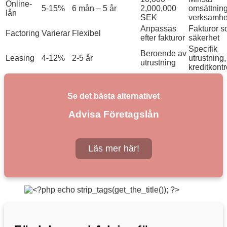
Online-
5-15%
6 mån – 5 år
2,000,000
omsättning
lån
SEK
verksamhe
Anpassas
Fakturor 
Factoring
Varierar
Flexibel
efter fakturor
säkerhet
Specifik
Beroende av
Leasing
4-12%
2-5 år
utrustning,
utrustning
kreditkontr
Se det bästa alternativet
Advisa Företagslån
Läs mer här!