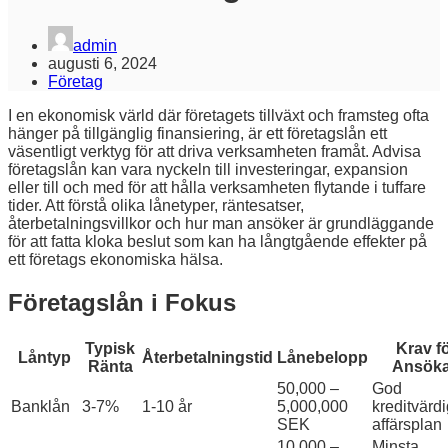
admin
augusti 6, 2024
Företag
I en ekonomisk värld där företagets tillväxt och framsteg ofta
hänger på tillgänglig finansiering, är ett företagslån ett
väsentligt verktyg för att driva verksamheten framåt. Advisa
företagslån kan vara nyckeln till investeringar, expansion
eller till och med för att hålla verksamheten flytande i tuffare
tider. Att förstå olika lånetyper, räntesatser,
återbetalningsvillkor och hur man ansöker är grundläggande
för att fatta kloka beslut som kan ha långtgående effekter på
ett företags ekonomiska hälsa.
Företagslån i Fokus
Typisk
Krav f
Låntyp
Återbetalningstid
Lånebelopp
Ränta
Ansök
50,000 –
God
Banklån
3-7%
1-10 år
5,000,000
kreditvärdi
SEK
affärsplan
10,000 –
Minsta