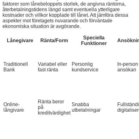
faktorer som lånebeloppets storlek, de angivna räntorna,
återbetalningstidens längd samt eventuella ytterligare
kostnader och villkor kopplade till lånet. Att jämföra dessa
aspekter mot företagets nuvarande och förväntade
ekonomiska situation är avgörande.
Speciella
Lånegivare
Ränta/Form
Ansökni
Funktioner
Traditionell
Variabel eller
Personlig
In-person 
Bank
fast ränta
kundservice
ansökan
Ränta beror
Online-
Snabba
Fullständi
på
långivare
utbetalningar
digitalise
kreditvärdighet