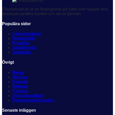
Finansruset.se är en finansportal på nätet som hjälper sina
besökare jämföra banker och deras tjänster.
Populära sidor
Långeneratorn
Omstartslån
Privatlån
Samlingslån
Snabblån
Övrigt
Blogg
Om oss
Kontakt
Sitemap
Cookies
Användarvillkor
Personuppgiftspolicy
Senaste inläggen