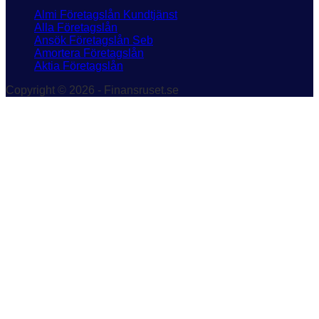
Almi Företagslån Kundtjänst
Alla Företagslån
Ansök Företagslån Seb
Amortera Företagslån
Aktia Företagslån
Copyright © 2026 - Finansruset.se