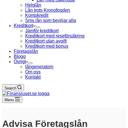
Helglån
Lån trots Kronofogden
Kontokredit
Sms lån som beviljar alla
Kreditkort
Jämför kreditkort
Kreditkort med reseförsäkring
Kreditkort utan avgift
Kreditkort med bonus
Företagslån
Blogg
Övrigt
långeneratorn
Om oss
Kontakt
Search
Menu
Advisa Företagslån