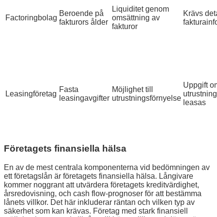
Liquiditet genom
Beroende på
Krävs det
Factoringbolag
omsättning av
fakturors ålder
fakturain
fakturor
Uppgift o
Fasta
Möjlighet till
Leasingföretag
utrustnin
leasingavgifter
utrustningsförnyelse
leasas
Företagets finansiella hälsa
En av de mest centrala komponenterna vid bedömningen av
ett företagslån är företagets finansiella hälsa. Långivare
kommer noggrant att utvärdera företagets kreditvärdighet,
årsredovisning, och cash flow-prognoser för att bestämma
lånets villkor. Det här inkluderar räntan och vilken typ av
säkerhet som kan krävas. Företag med stark finansiell