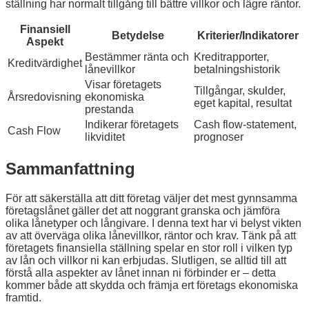
ställning har normalt tillgång till bättre villkor och lägre räntor.
Finansiell
Betydelse
Kriterier/Indikatorer
Aspekt
Bestämmer ränta och
Kreditrapporter,
Kreditvärdighet
lånevillkor
betalningshistorik
Visar företagets
Tillgångar, skulder,
Årsredovisning
ekonomiska
eget kapital, resultat
prestanda
Indikerar företagets
Cash flow-statement,
Cash Flow
likviditet
prognoser
Sammanfattning
För att säkerställa att ditt företag väljer det mest gynnsamma
företagslånet gäller det att noggrant granska och jämföra
olika lånetyper och långivare. I denna text har vi belyst vikten
av att överväga olika lånevillkor, räntor och krav. Tänk på att
företagets finansiella ställning spelar en stor roll i vilken typ
av lån och villkor ni kan erbjudas. Slutligen, se alltid till att
förstå alla aspekter av lånet innan ni förbinder er – detta
kommer både att skydda och främja ert företags ekonomiska
framtid.