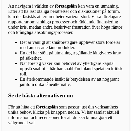
Att navigera i världen av
företagslån
kan vara en utmaning.
Efter att ha läst otaliga berättelser och diskussioner på forum,
kan det fastslås att erfarenheter varierar stort. Vissa företagare
rapporterar om smidiga processer och räddande finansiering
under kris, medan andra beskriver frustration över höga räntor
och krångliga ansökningsprocesser.
Det är vanligt att småföretagare upplever stora fördelar
med anpassade låneprodukter.
En del har stött på utmaningar gällande långivares krav
på säkerhet.
När företag växer kan behovet av ytterligare kapital
uppstå snabbt – här har snabblån ibland spelat en kritisk
roll.
En återkommande insikt är betydelsen av att noggrant
jämföra olika lånealternativ.
Se de bästa alternativen nu
För att hitta ett
företagslån
som passar just din verksamhets
unika behov, klicka på knappen nedan. Vi har samlat aktuell
information och recensioner för att du ska kunna göra ett
välgrundat val.