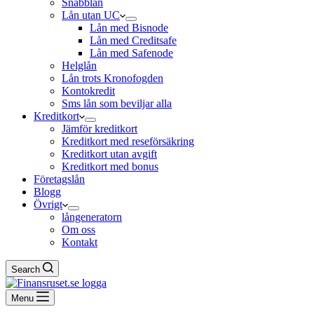
Snabblån
Lån utan UC
Lån med Bisnode
Lån med Creditsafe
Lån med Safenode
Helglån
Lån trots Kronofogden
Kontokredit
Sms lån som beviljar alla
Kreditkort
Jämför kreditkort
Kreditkort med reseförsäkring
Kreditkort utan avgift
Kreditkort med bonus
Företagslån
Blogg
Övrigt
långeneratorn
Om oss
Kontakt
Search
Menu