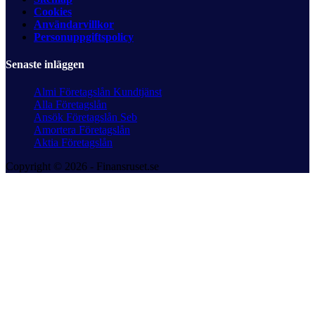
Cookies
Användarvillkor
Personuppgiftspolicy
Senaste inläggen
Almi Företagslån Kundtjänst
Alla Företagslån
Ansök Företagslån Seb
Amortera Företagslån
Aktia Företagslån
Copyright © 2026 - Finansruset.se