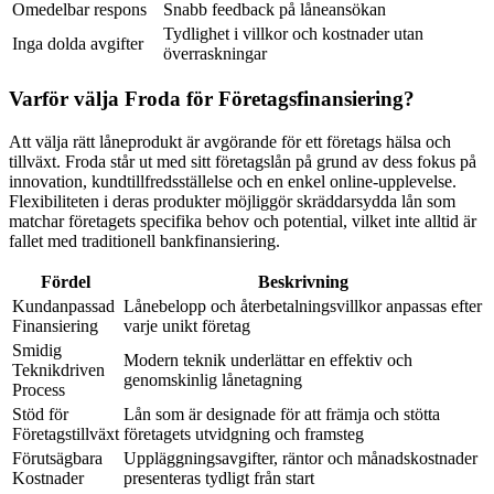
Omedelbar respons
Snabb feedback på låneansökan
Tydlighet i villkor och kostnader utan
Inga dolda avgifter
överraskningar
Varför välja Froda för Företagsfinansiering?
Att välja rätt låneprodukt är avgörande för ett företags hälsa och
tillväxt. Froda står ut med sitt företagslån på grund av dess fokus på
innovation, kundtillfredsställelse och en enkel online-upplevelse.
Flexibiliteten i deras produkter möjliggör skräddarsydda lån som
matchar företagets specifika behov och potential, vilket inte alltid är
fallet med traditionell bankfinansiering.
Fördel
Beskrivning
Kundanpassad
Lånebelopp och återbetalningsvillkor anpassas efter
Finansiering
varje unikt företag
Smidig
Modern teknik underlättar en effektiv och
Teknikdriven
genomskinlig lånetagning
Process
Stöd för
Lån som är designade för att främja och stötta
Företagstillväxt
företagets utvidgning och framsteg
Förutsägbara
Uppläggningsavgifter, räntor och månadskostnader
Kostnader
presenteras tydligt från start