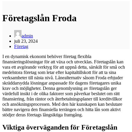
Företagslån Froda
admin
juli 23, 2024
Företag
I en dynamisk ekonomi behöver företag flexibla
finansieringslösningar för att växa och utvecklas. Företagslån kan
vara ett avgörande verktyg för att uppnå detta, särskilt för små och
medelstora företag som letar efter kapitaltillskott för att ta sina
verksamheter till nästa nivå. Lånealternativ såsom Froda erbjuder
skräddarsydda lösningar anpassade för dagens företagares unika
krav och möjligheter. Denna genomlysning av företagslån ger
värdefull insikt i de olika faktorer som påverkar beslutet om rätt
finansiering, från räntor och återbetalningsplaner till kreditvillkor
och ansökningsprocessen. Med den här kunskapen kan beslutare
bättre navigera den finansiella terrängen och hitta lån som aktivt
stödjer deras företags långsiktiga framgång.
Viktiga överväganden för Företagslån