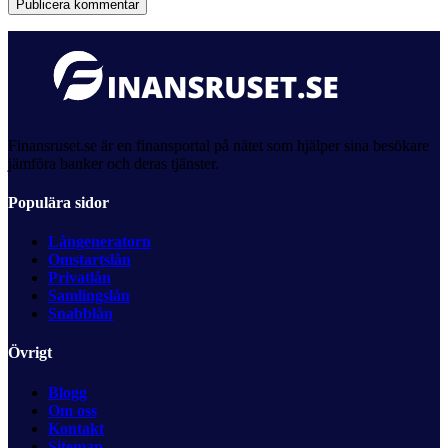
Publicera kommentar
Finansruset.se är en finansportal på nätet som hjälper sina besökare
jämföra banker och deras tjänster.
Populära sidor
Långeneratorn
Omstartslån
Privatlån
Samlingslån
Snabblån
Övrigt
Blogg
Om oss
Kontakt
Sitemap