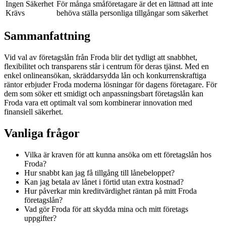
Ingen Säkerhet
För många småföretagare är det en lättnad att inte
Krävs
behöva ställa personliga tillgångar som säkerhet
Sammanfattning
Vid val av företagslån från Froda blir det tydligt att snabbhet,
flexibilitet och transparens står i centrum för deras tjänst. Med en
enkel onlineansökan, skräddarsydda lån och konkurrenskraftiga
räntor erbjuder Froda moderna lösningar för dagens företagare. För
dem som söker ett smidigt och anpassningsbart företagslån kan
Froda vara ett optimalt val som kombinerar innovation med
finansiell säkerhet.
Vanliga frågor
Vilka är kraven för att kunna ansöka om ett företagslån hos
Froda?
Hur snabbt kan jag få tillgång till lånebeloppet?
Kan jag betala av lånet i förtid utan extra kostnad?
Hur påverkar min kreditvärdighet räntan på mitt Froda
företagslån?
Vad gör Froda för att skydda mina och mitt företags
uppgifter?