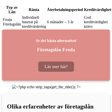
Typ av
Ränta
Återbetalningsperiod
Kreditvärdighet
Lån
Individuell
God
Froda
baserat på
6 månader – 3 år
kreditvärdighet
Företagslån
kreditvärdering
krävs
Se det bästa alternativet
Företagslån Froda
Läs mer här!
Olika erfarenheter av företagslån