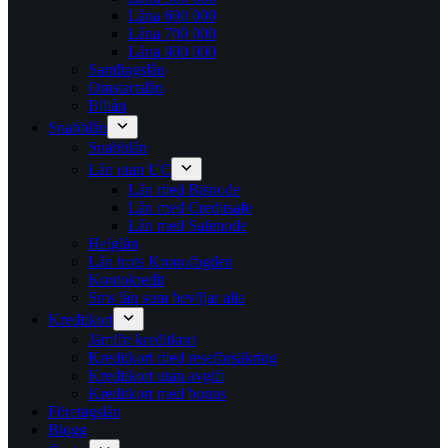
Låna 600 000
Låna 700 000
Låna 800 000
Samlingslån
Omstartslån
Billån
Snabblån
Snabblån
Lån utan UC
Lån med Bisnode
Lån med Creditsafe
Lån med Safenode
Helglån
Lån trots Kronofogden
Kontokredit
Sms lån som beviljar alla
Kreditkort
Jämför kreditkort
Kreditkort med reseförsäkring
Kreditkort utan avgift
Kreditkort med bonus
Företagslån
Blogg