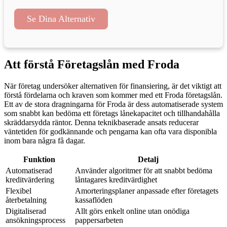
Se Dina Alternativ
Att förstå Företagslån med Froda
När företag undersöker alternativen för finansiering, är det viktigt att
förstå fördelarna och kraven som kommer med ett Froda företagslån.
Ett av de stora dragningarna för Froda är dess automatiserade system
som snabbt kan bedöma ett företags lånekapacitet och tillhandahålla
skräddarsydda räntor. Denna teknikbaserade ansats reducerar
väntetiden för godkännande och pengarna kan ofta vara disponibla
inom bara några få dagar.
Funktion
Detalj
Automatiserad
Använder algoritmer för att snabbt bedöma
kreditvärdering
låntagares kreditvärdighet
Flexibel
Amorteringsplaner anpassade efter företagets
återbetalning
kassaflöden
Digitaliserad
Allt görs enkelt online utan onödiga
ansökningsprocess
pappersarbeten