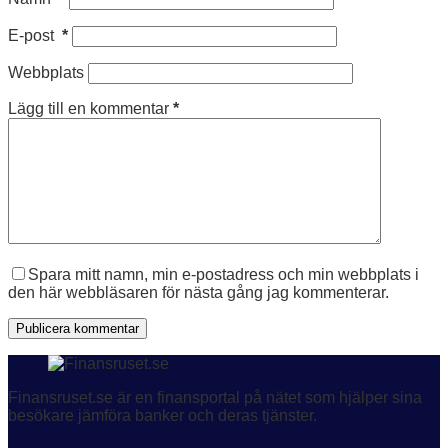
E-post
*
Webbplats
Lägg till en kommentar
*
Spara mitt namn, min e-postadress och min webbplats i
den här webbläsaren för nästa gång jag kommenterar.
Publicera kommentar
Finansruset.se är en finansportal på nätet som hjälper sina
besökare jämföra banker och deras tjänster.