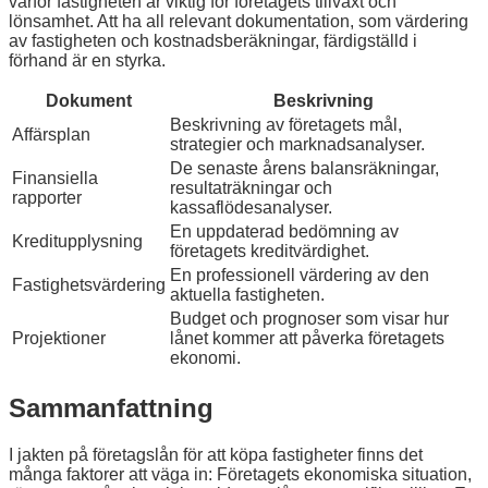
varför fastigheten är viktig för företagets tillväxt och
lönsamhet. Att ha all relevant dokumentation, som värdering
av fastigheten och kostnadsberäkningar, färdigställd i
förhand är en styrka.
Dokument
Beskrivning
Beskrivning av företagets mål,
Affärsplan
strategier och marknadsanalyser.
De senaste årens balansräkningar,
Finansiella
resultaträkningar och
rapporter
kassaflödesanalyser.
En uppdaterad bedömning av
Kreditupplysning
företagets kreditvärdighet.
En professionell värdering av den
Fastighetsvärdering
aktuella fastigheten.
Budget och prognoser som visar hur
Projektioner
lånet kommer att påverka företagets
ekonomi.
Sammanfattning
I jakten på företagslån för att köpa fastigheter finns det
många faktorer att väga in: Företagets ekonomiska situation,