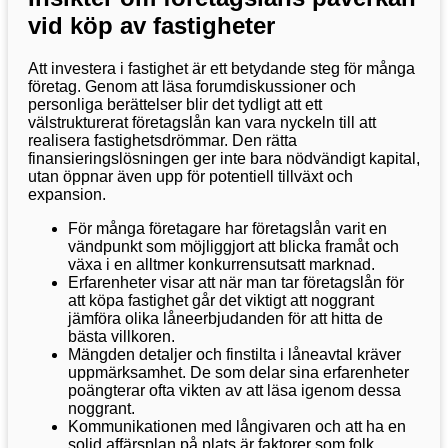
vid köp av fastigheter
Att investera i fastighet är ett betydande steg för många
företag. Genom att läsa forumdiskussioner och
personliga berättelser blir det tydligt att ett
välstrukturerat företagslån kan vara nyckeln till att
realisera fastighetsdrömmar. Den rätta
finansieringslösningen ger inte bara nödvändigt kapital,
utan öppnar även upp för potentiell tillväxt och
expansion.
För många företagare har företagslån varit en
vändpunkt som möjliggjort att blicka framåt och
växa i en alltmer konkurrensutsatt marknad.
Erfarenheter visar att när man tar företagslån för
att köpa fastighet går det viktigt att noggrant
jämföra olika låneerbjudanden för att hitta de
bästa villkoren.
Mängden detaljer och finstilta i låneavtal kräver
uppmärksamhet. De som delar sina erfarenheter
poängterar ofta vikten av att läsa igenom dessa
noggrant.
Kommunikationen med långivaren och att ha en
solid affärsplan på plats är faktorer som folk