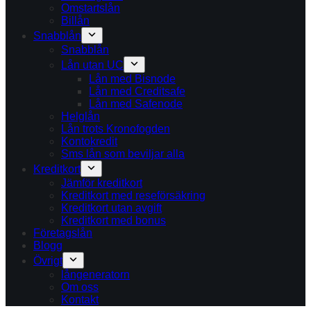
Omstartslån
Billån
Snabblån
Snabblån
Lån utan UC
Lån med Bisnode
Lån med Creditsafe
Lån med Safenode
Helglån
Lån trots Kronofogden
Kontokredit
Sms lån som beviljar alla
Kreditkort
Jämför kreditkort
Kreditkort med reseförsäkring
Kreditkort utan avgift
Kreditkort med bonus
Företagslån
Blogg
Övrigt
långeneratorn
Om oss
Kontakt