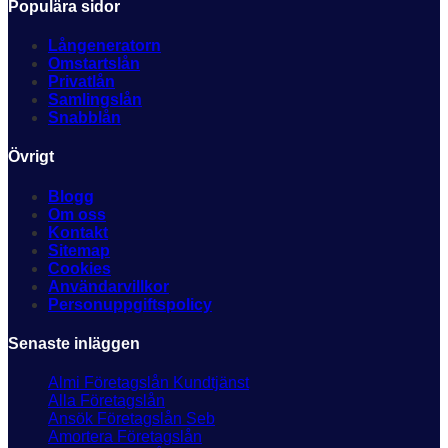
Populära sidor
Långeneratorn
Omstartslån
Privatlån
Samlingslån
Snabblån
Övrigt
Blogg
Om oss
Kontakt
Sitemap
Cookies
Användarvillkor
Personuppgiftspolicy
Senaste inläggen
Almi Företagslån Kundtjänst
Alla Företagslån
Ansök Företagslån Seb
Amortera Företagslån