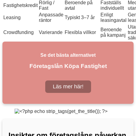
Rörlig /
Beroende på
Fastställs
Med
Fastighetskredit
Fast
avtal
individuellt
uta
Anpassade
Enligt
Ge
Leasing
Typiskt 3–7 år
räntor
leasingavtal
lea
Uta
Beroende
Crowdfunding
Varierande
Flexibla villkor
trad
på kampanj
säk
Se det bästa alternativet
Företagslån Köpa Fastighet
Läs mer här!
Insikter om företagslåns påverkan