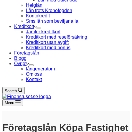
Helglån
Lån trots Kronofogden
Kontokredit
Sms lån som beviljar alla
Kreditkort
Jämför kreditkort
Kreditkort med reseförsäkring
Kreditkort utan avgift
Kreditkort med bonus
Företagslån
Blogg
Övrigt
långeneratorn
Om oss
Kontakt
Search
Menu
Företagslån Köpa Fastighet