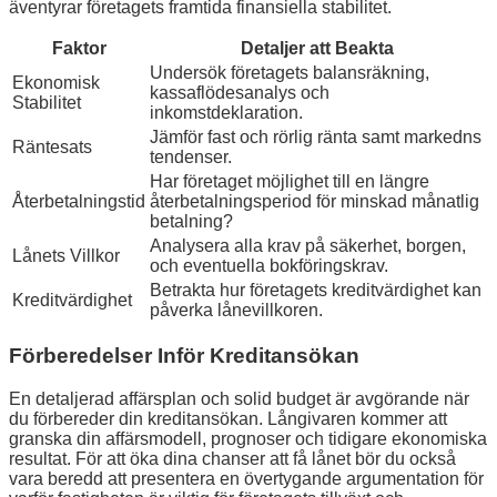
äventyrar företagets framtida finansiella stabilitet.
Faktor
Detaljer att Beakta
Undersök företagets balansräkning,
Ekonomisk
kassaflödesanalys och
Stabilitet
inkomstdeklaration.
Jämför fast och rörlig ränta samt markedns
Räntesats
tendenser.
Har företaget möjlighet till en längre
Återbetalningstid
återbetalningsperiod för minskad månatlig
betalning?
Analysera alla krav på säkerhet, borgen,
Lånets Villkor
och eventuella bokföringskrav.
Betrakta hur företagets kreditvärdighet kan
Kreditvärdighet
påverka lånevillkoren.
Förberedelser Inför Kreditansökan
En detaljerad affärsplan och solid budget är avgörande när
du förbereder din kreditansökan. Långivaren kommer att
granska din affärsmodell, prognoser och tidigare ekonomiska
resultat. För att öka dina chanser att få lånet bör du också
vara beredd att presentera en övertygande argumentation för