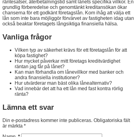
räntesatser, återbetalningstid samt lånets specifika villkor. En
grundlig förberedelse och genomtänkt kreditansökan ökar
chanserna för ett godkänt företagslån. Kom ihåg att välja ett
lån som inte bara möjliggör förvärvet av fastigheten idag utan
också beaktar företagets långsiktiga finansiella hälsa.
Vanliga frågor
Vilken typ av säkerhet krävs för ett företagslån för att
köpa fastighet?
Hur mycket påverkar mitt företags kreditvärdighet
räntan jag får på lånet?
Kan man förhandla om lånevillkor med banker och
andra finansiella institutioner?
Hur utvärderar man bäst olika lånealternativ?
Vad innebär det att ha ett lån med fast kontra rörlig
ränta?
Lämna ett svar
Din e-postadress kommer inte publiceras.
Obligatoriska fält
är märkta
*
Namn
*