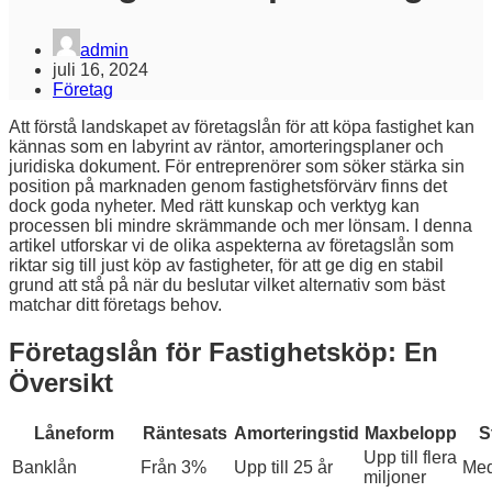
admin
juli 16, 2024
Företag
Att förstå landskapet av företagslån för att köpa fastighet kan
kännas som en labyrint av räntor, amorteringsplaner och
juridiska dokument. För entreprenörer som söker stärka sin
position på marknaden genom fastighetsförvärv finns det
dock goda nyheter. Med rätt kunskap och verktyg kan
processen bli mindre skrämmande och mer lönsam. I denna
artikel utforskar vi de olika aspekterna av företagslån som
riktar sig till just köp av fastigheter, för att ge dig en stabil
grund att stå på när du beslutar vilket alternativ som bäst
matchar ditt företags behov.
Företagslån för Fastighetsköp: En
Översikt
Låneform
Räntesats
Amorteringstid
Maxbelopp
S
Upp till flera
Banklån
Från 3%
Upp till 25 år
Med
miljoner