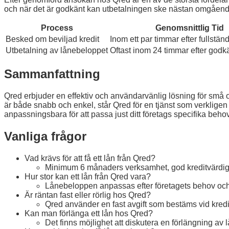
och när det är godkänt kan utbetalningen ske nästan omgående. 
Process
Genomsnittlig Tid
Besked om beviljad kredit
Inom ett par timmar efter fullstä
Utbetalning av lånebeloppet
Oftast inom 24 timmar efter godk
Sammanfattning
Qred erbjuder en effektiv och användarvänlig lösning för små 
är både snabb och enkel, står Qred för en tjänst som verkligen u
anpassningsbara för att passa just ditt företags specifika behov
Vanliga frågor
Vad krävs för att få ett lån från Qred?
Minimum 6 månaders verksamhet, god kreditvärdigh
Hur stor kan ett lån från Qred vara?
Lånebeloppen anpassas efter företagets behov oc
Är räntan fast eller rörlig hos Qred?
Qred använder en fast avgift som bestäms vid kredit
Kan man förlänga ett lån hos Qred?
Det finns möjlighet att diskutera en förlängning av 