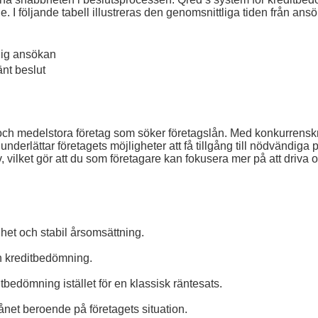
I följande tabell illustreras den genomsnittliga tiden från ansö
ndig ansökan
änt beslut
och medelstora företag som söker företagslån. Med konkurrenskr
nderlättar företagets möjligheter att få tillgång till nödvändiga 
, vilket gör att du som företagare kan fokusera mer på att driva oc
et och stabil årsomsättning.
h kreditbedömning.
bedömning istället för en klassisk räntesats.
lånet beroende på företagets situation.