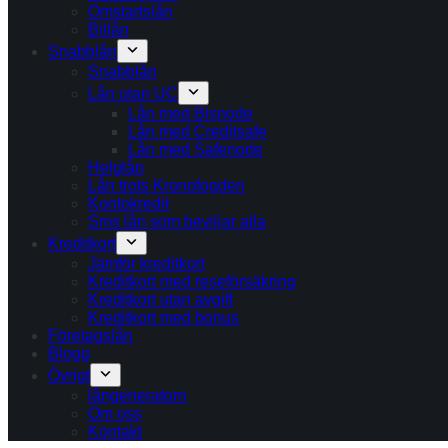
Omstartslån
Billån
Snabblån
Snabblån
Lån utan UC
Lån med Bisnode
Lån med Creditsafe
Lån med Safenode
Helglån
Lån trots Kronofogden
Kontokredit
Sms lån som beviljar alla
Kreditkort
Jämför kreditkort
Kreditkort med reseförsäkring
Kreditkort utan avgift
Kreditkort med bonus
Företagslån
Blogg
Övrigt
långeneratorn
Om oss
Kontakt