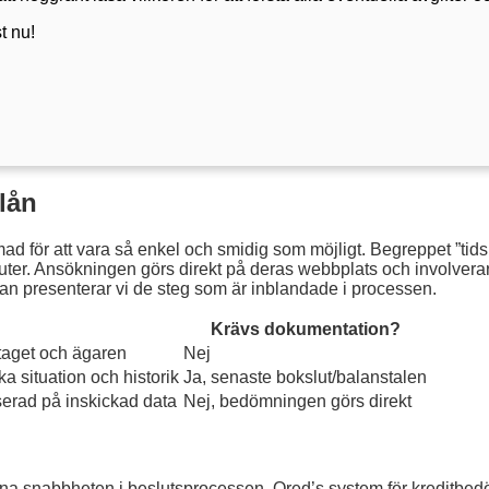
t nu!
lån
ad för att vara så enkel och smidig som möjligt. Begreppet ”tids
uter. Ansökningen görs direkt på deras webbplats och involverar t
an presenterar vi de steg som är inblandade i processen.
g
Krävs dokumentation?
taget och ägaren
Nej
a situation och historik
Ja, senaste bokslut/balanstalen
erad på inskickad data
Nej, bedömningen görs direkt
na snabbheten i beslutsprocessen. Qred’s system för kreditbedö