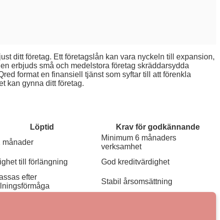
ust ditt företag. Ett företagslån kan vara nyckeln till expansion,
en erbjuds små och medelstora företag skräddarsydda
 format en finansiell tjänst som syftar till att förenkla
t kan gynna ditt företag.
Löptid
Krav för godkännande
Minimum 6 månaders
2 månader
verksamhet
ighet till förlängning
God kreditvärdighet
ssas efter
Stabil årsomsättning
alningsförmåga