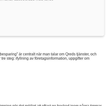
besparing” är centralt när man talar om Qreds tjänster, och
re steg: ifyllning av företagsinformation, uppgifter om
mning gör det möjligt att oftast ge besked inom några timmar,