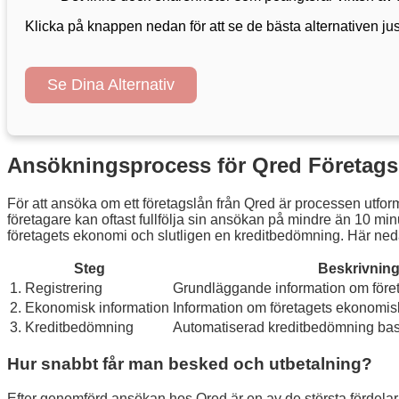
Klicka på knappen nedan för att se de bästa alternativen jus
Se Dina Alternativ
Ansökningsprocess för Qred Företags
För att ansöka om ett företagslån från Qred är processen utform
företagare kan oftast fullfölja sin ansökan på mindre än 10 min
företagets ekonomi och slutligen en kreditbedömning. Här ned
Steg
Beskrivnin
1. Registrering
Grundläggande information om före
2. Ekonomisk information
Information om företagets ekonomisk
3. Kreditbedömning
Automatiserad kreditbedömning bas
Hur snabbt får man besked och utbetalning?
Efter genomförd ansökan hos Qred är en av de största fördelar