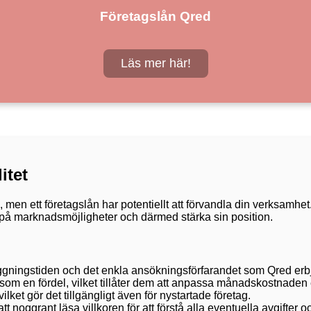
Företagslån Qred
Läs mer här!
itet
men ett företagslån har potentiellt att förvandla din verksamhe
ra på marknadsmöjligheter och därmed stärka sin position.
ningstiden och det enkla ansökningsförfarandet som Qred erb
 som en fördel, vilket tillåter dem att anpassa månadskostnaden 
ilket gör det tillgängligt även för nystartade företag.
t noggrant läsa villkoren för att förstå alla eventuella avgifter 