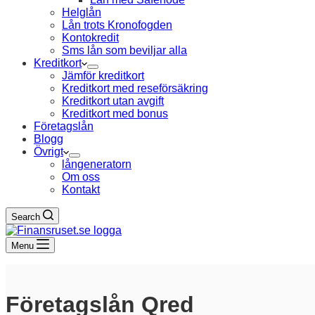
Helglån
Lån trots Kronofogden
Kontokredit
Sms lån som beviljar alla
Kreditkort
Jämför kreditkort
Kreditkort med reseförsäkring
Kreditkort utan avgift
Kreditkort med bonus
Företagslån
Blogg
Övrigt
långeneratorn
Om oss
Kontakt
Search
Menu
Företagslån Qred