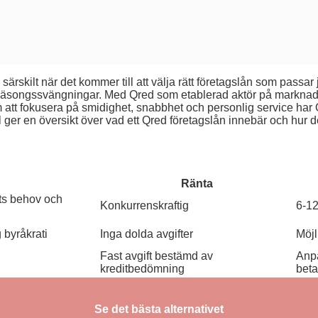
ärskilt när det kommer till att välja rätt företagslån som passar j
säsongssvängningar. Med Qred som etablerad aktör på marknad
tt fokusera på smidighet, snabbhet och personlig service har Qred
 ger en översikt över vad ett Qred företagslån innebär och hur de
Ränta
ts behov och
Konkurrenskraftig
6-1
 byråkrati
Inga dolda avgifter
Möjl
Fast avgift bestämd av
Anpa
kreditbedömning
bet
Se det bästa alternativet