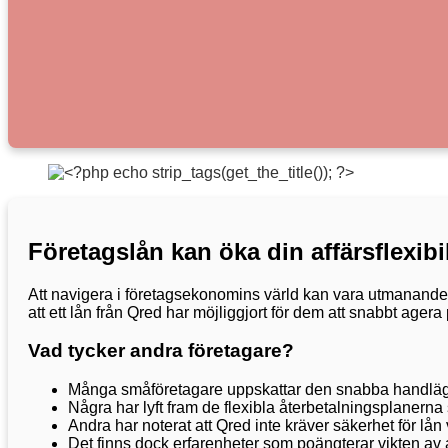
Företagslån kan öka din affärsflexibil
Att navigera i företagsekonomins värld kan vara utmanande, 
att ett lån från Qred har möjliggjort för dem att snabbt age
Vad tycker andra företagare?
Många småföretagare uppskattar den snabba handlägg
Några har lyft fram de flexibla återbetalningsplanerna
Andra har noterat att Qred inte kräver säkerhet för lån v
Det finns dock erfarenheter som poängterar vikten av at