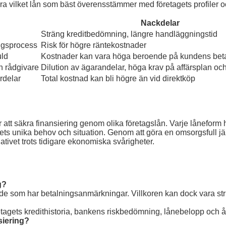
iera vilket lån som bäst överensstämmer med företagets profiler o
Nackdelar
Sträng kreditbedömning, längre handläggningstid
ngsprocess
Risk för högre räntekostnader
uld
Kostnader kan vara höga beroende på kundens bet
ch rådgivare
Dilution av ägarandelar, höga krav på affärsplan och
rdelar
Total kostnad kan bli högre än vid direktköp
r att säkra finansiering genom olika företagslån. Varje låneform 
agets unika behov och situation. Genom att göra en omsorgsfull 
ivet trots tidigare ekonomiska svårigheter.
g?
l de som har betalningsanmärkningar. Villkoren kan dock vara str
öretagets kredithistoria, bankens riskbedömning, lånebelopp och å
nsiering?