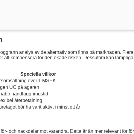
n
 noggrann analys av de alternativ som finns på marknaden. Flera
e för att kompensera för den ökade risken. Dessutom kan lämpliga 
Speciella villkor
rsomsättning över 1 MSEK
ngen UC på ägaren
nabb handläggningstid
lexibel återbetalning
retaget bör ha varit aktivt i minst ett år
för- och nackdelar mot varandra. Detta är än mer relevant för 