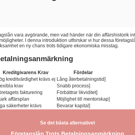
företagslån vara avgörande, men vad händer när din affärshistorik 
ligheter. I denna introduktion utforskar vi hur dessa företagslå
verksamhet en ny chans trots tidigare ekonomiska misstag.
Betalningsanmärkning
Kreditgivarens Krav
Fördelar
ög kreditvärdighet krävs ej
Lång återbetalningstid]
exibla krav
Snabb process]
öretagets fakturering
Förbättrar likviditet]
ark affärsplan
Möjlighet till mentorskap]
nga säkerheter krävs
Bevarar kapital]
Se det bästa alternativet
Företagslån Trots Betalningsanmärkning