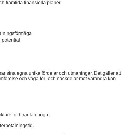
ch framtida finansiella planer.
alningsförmåga
 potential
har sina egna unika fördelar och utmaningar. Det gäller att
jämförelse och väga för- och nackdelar mot varandra kan
iktare, och räntan högre.
terbetalningstid.