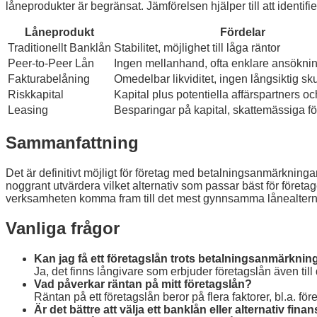
låneprodukter är begränsat. Jämförelsen hjälper till att identif
Låneprodukt
Fördelar
Traditionellt Banklån
Stabilitet, möjlighet till låga räntor
Peer-to-Peer Lån
Ingen mellanhand, ofta enklare ansökni
Fakturabelåning
Omedelbar likviditet, ingen långsiktig sk
Riskkapital
Kapital plus potentiella affärspartners o
Leasing
Besparingar på kapital, skattemässiga fö
Sammanfattning
Det är definitivt möjligt för företag med betalningsanmärkninga
noggrant utvärdera vilket alternativ som passar bäst för föret
verksamheten komma fram till det mest gynnsamma lånealternat
Vanliga frågor
Kan jag få ett företagslån trots betalningsanmärknin
Ja, det finns långivare som erbjuder företagslån även til
Vad påverkar räntan på mitt företagslån?
Räntan på ett företagslån beror på flera faktorer, bl.a. f
Är det bättre att välja ett banklån eller alternativ fina