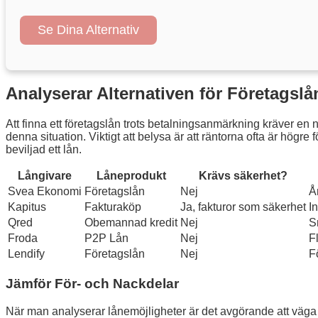
Se Dina Alternativ
Analyserar Alternativen för Företagslå
Att finna ett företagslån trots betalningsanmärkning kräver en
denna situation. Viktigt att belysa är att räntorna ofta är högr
beviljad ett lån.
Långivare
Låneprodukt
Krävs säkerhet?
Svea Ekonomi
Företagslån
Nej
Å
Kapitus
Fakturaköp
Ja, fakturor som säkerhet
I
Qred
Obemannad kredit
Nej
S
Froda
P2P Lån
Nej
F
Lendify
Företagslån
Nej
Fö
Jämför För- och Nackdelar
När man analyserar lånemöjligheter är det avgörande att väga 