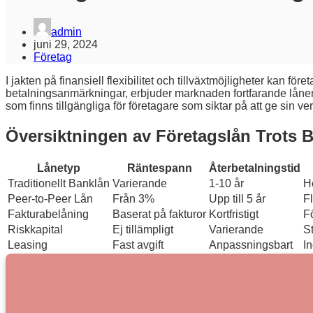
admin
juni 29, 2024
Företag
I jakten på finansiell flexibilitet och tillväxtmöjligheter kan 
betalningsanmärkningar, erbjuder marknaden fortfarande lånemöj
som finns tillgängliga för företagare som siktar på att ge sin 
Översiktningen av Företagslån Trots 
Lånetyp
Räntespann
Återbetalningstid
Traditionellt Banklån
Varierande
1-10 år
H
Peer-to-Peer Lån
Från 3%
Upp till 5 år
Fl
Fakturabelåning
Baserat på fakturor
Kortfristigt
F
Riskkapital
Ej tillämpligt
Varierande
St
Leasing
Fast avgift
Anpassningsbart
I