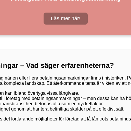
Läs mer här!
ingar – Vad säger erfarenheterna?
ng när en eller flera betalningsanmärkningar finns i historiken.
tta komplexa landskap. Ett återkommande tema är vikten av att n
lan kan ibland övertyga vissa långivare.
 till företag med betalningsanmärkningar – men dessa kan ha hö
 finansbranschen betonas ofta som en nyckelfaktor.
het genom att hantera befintliga skulder på ett effektivt sätt.
det fortfarande möjligheter för företag att få lån trots betalning