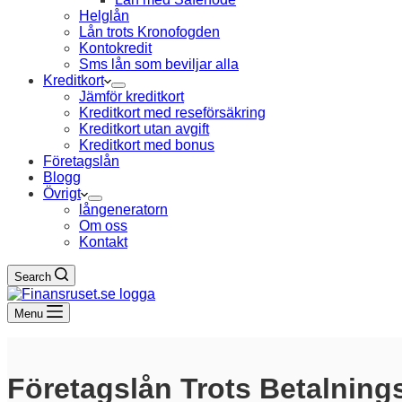
Helglån
Lån trots Kronofogden
Kontokredit
Sms lån som beviljar alla
Kreditkort
Jämför kreditkort
Kreditkort med reseförsäkring
Kreditkort utan avgift
Kreditkort med bonus
Företagslån
Blogg
Övrigt
långeneratorn
Om oss
Kontakt
Search
Menu
Företagslån Trots Betalnin