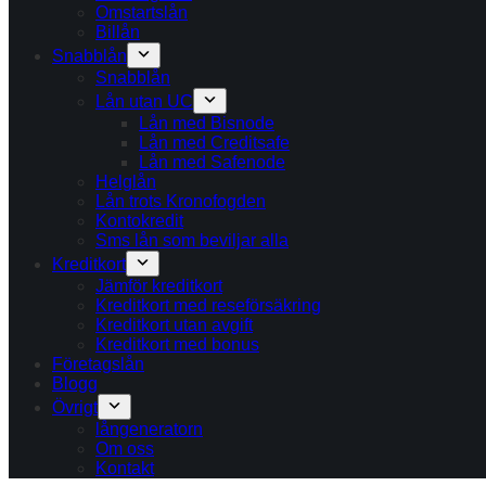
Omstartslån
Billån
Snabblån
Snabblån
Lån utan UC
Lån med Bisnode
Lån med Creditsafe
Lån med Safenode
Helglån
Lån trots Kronofogden
Kontokredit
Sms lån som beviljar alla
Kreditkort
Jämför kreditkort
Kreditkort med reseförsäkring
Kreditkort utan avgift
Kreditkort med bonus
Företagslån
Blogg
Övrigt
långeneratorn
Om oss
Kontakt