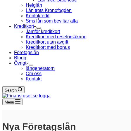
Helglån
Lån trots Kronofogden
Kontokredit
Sms lån som beviljar alla
Kreditkort
Jämför kreditkort
Kreditkort med reseförsäkring
Kreditkort utan avgift
Kreditkort med bonus
Företagslån
Blogg
Övrigt
långeneratorn
Om oss
Kontakt
Search
Menu
Nya Företagslån