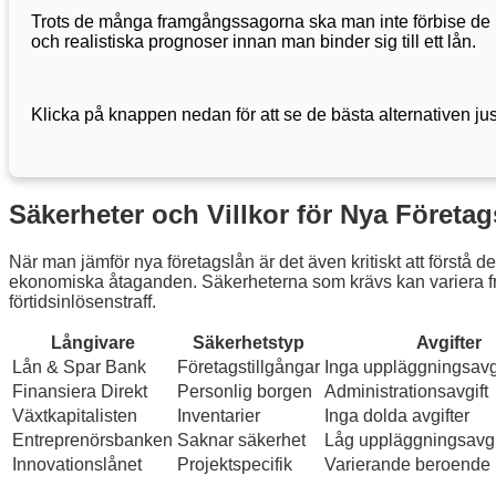
Trots de många framgångssagorna ska man inte förbise de ris
och realistiska prognoser innan man binder sig till ett lån.
Klicka på knappen nedan för att se de bästa alternativen ju
Säkerheter och Villkor för Nya Företag
När man jämför nya företagslån är det även kritiskt att förstå 
ekonomiska åtaganden. Säkerheterna som krävs kan variera från p
förtidsinlösenstraff.
Långivare
Säkerhetstyp
Avgifter
Lån & Spar Bank
Företagstillgångar
Inga uppläggningsavgi
Finansiera Direkt
Personlig borgen
Administrationsavgift
Växtkapitalisten
Inventarier
Inga dolda avgifter
Entreprenörsbanken
Saknar säkerhet
Låg uppläggningsavgi
Innovationslånet
Projektspecifik
Varierande beroende 