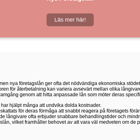
Läs mer här!
 men nya företagslån ger ofta det nödvändiga ekonomiska stödet fö
oren för återbetalning kan variera avsevärt mellan olika långiva
it framgång genom att hitta anpassade lån som möter deras specif
 har hjälpt många att undvika dolda kostnader.
pskattats för deras förmåga att snabbt reagera på företagets förä
de långivare ofta erbjuder snabbare behandlingstider och mindre
gslån, vilket framhåller behovet av att vara väl medveten om de p