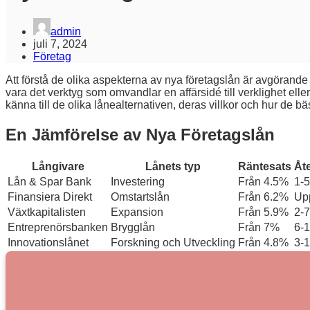
admin
juli 7, 2024
Företag
Att förstå de olika aspekterna av nya företagslån är avgörande f
vara det verktyg som omvandlar en affärsidé till verklighet eller
känna till de olika lånealternativen, deras villkor och hur de bä
En Jämförelse av Nya Företagslån
Långivare
Lånets typ
Räntesats
Åt
Lån & Spar Bank
Investering
Från 4.5%
1-5
Finansiera Direkt
Omstartslån
Från 6.2%
Upp
Växtkapitalisten
Expansion
Från 5.9%
2-7
Entreprenörsbanken
Brygglån
Från 7%
6-
Innovationslånet
Forskning och Utveckling
Från 4.8%
3-1