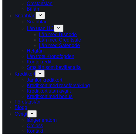
Omstartslån
Billån
Snabblån
Snabblån
Lån utan UC
Lån med Bisnode
Lån med Creditsafe
Lån med Safenode
Helglån
Lån trots Kronofogden
Kontokredit
Sms lån som beviljar alla
Kreditkort
Jämför kreditkort
Kreditkort med reseförsäkring
Kreditkort utan avgift
Kreditkort med bonus
Företagslån
Blogg
Övrigt
långeneratorn
Om oss
Kontakt