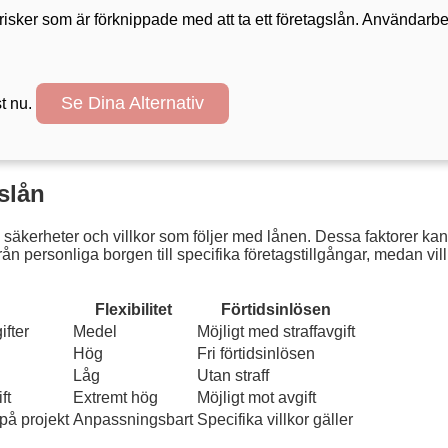
ker som är förknippade med att ta ett företagslån. Användarberät
Se Dina Alternativ
st nu.
slån
de säkerheter och villkor som följer med lånen. Dessa faktorer ka
ersonliga borgen till specifika företagstillgångar, medan villkor
Flexibilitet
Förtidsinlösen
fter
Medel
Möjligt med straffavgift
Hög
Fri förtidsinlösen
Låg
Utan straff
ft
Extremt hög
Möjligt mot avgift
på projekt
Anpassningsbart
Specifika villkor gäller