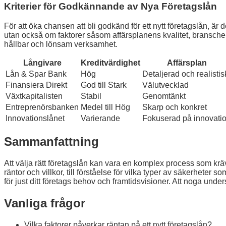
Kriterier för Godkännande av Nya Företagslån
För att öka chansen att bli godkänd för ett nytt företagslån, är d
utan också om faktorer såsom affärsplanens kvalitet, branscherf
hållbar och lönsam verksamhet.
Långivare
Kreditvärdighet
Affärsplan
Lån & Spar Bank
Hög
Detaljerad och realistis
Finansiera Direkt
God till Stark
Välutvecklad
Växtkapitalisten
Stabil
Genomtänkt
Entreprenörsbanken
Medel till Hög
Skarp och konkret
Innovationslånet
Varierande
Fokuserad på innovati
Sammanfattning
Att välja rätt företagslån kan vara en komplex process som kr
räntor och villkor, till förståelse för vilka typer av säkerhet
för just ditt företags behov och framtidsvisioner. Att noga und
Vanliga frågor
Vilka faktorer påverkar räntan på ett nytt företagslån?