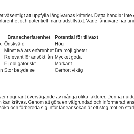
et väsentligt att uppfylla långivarnas kriterier. Detta handlar inte
arenhet och potentiell marknadstillväxt. Varje långivare har unik
Branscherfarenhet
Potential för tillväxt
k
Önskvärd
Hög
Minst två års erfarenhet
Bra möjligheter
Relevant för ansökt lån
Mycket goda
Ej obligatoriskt
Markant
on
Stor betydelse
Oerhört viktig
äver noggrant övervägande av många olika faktorer. Denna guide 
er som kan krävas. Genom att göra en välgrundad och informerad an
ersöka och förbereda sig inför låneansökan är ett steg mot en sta