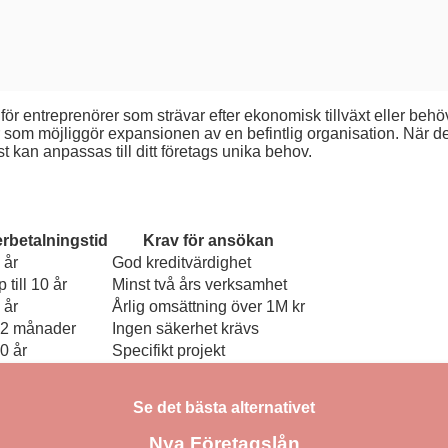
ör entreprenörer som strävar efter ekonomisk tillväxt eller behöv
 som möjliggör expansionen av en befintlig organisation. När det k
st kan anpassas till ditt företags unika behov.
erbetalningstid
Krav för ansökan
 år
God kreditvärdighet
 till 10 år
Minst två års verksamhet
 år
Årlig omsättning över 1M kr
12 månader
Ingen säkerhet krävs
0 år
Specifikt projekt
Se det bästa alternativet
Nya Företagslån