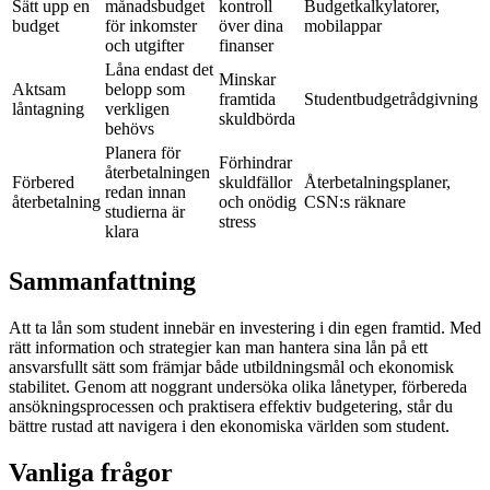
Sätt upp en
månadsbudget
kontroll
Budgetkalkylatorer,
budget
för inkomster
över dina
mobilappar
och utgifter
finanser
Låna endast det
Minskar
Aktsam
belopp som
framtida
Studentbudgetrådgivning
låntagning
verkligen
skuldbörda
behövs
Planera för
Förhindrar
återbetalningen
Förbered
skuldfällor
Återbetalningsplaner,
redan innan
återbetalning
och onödig
CSN:s räknare
studierna är
stress
klara
Sammanfattning
Att ta lån som student innebär en investering i din egen framtid. Med
rätt information och strategier kan man hantera sina lån på ett
ansvarsfullt sätt som främjar både utbildningsmål och ekonomisk
stabilitet. Genom att noggrant undersöka olika lånetyper, förbereda
ansökningsprocessen och praktisera effektiv budgetering, står du
bättre rustad att navigera i den ekonomiska världen som student.
Vanliga frågor