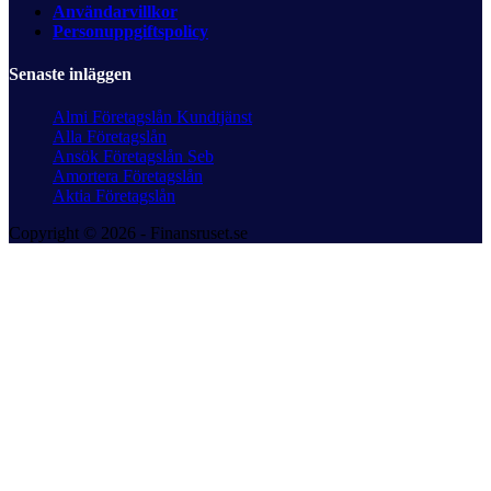
Användarvillkor
Personuppgiftspolicy
Senaste inläggen
Almi Företagslån Kundtjänst
Alla Företagslån
Ansök Företagslån Seb
Amortera Företagslån
Aktia Företagslån
Copyright © 2026 - Finansruset.se