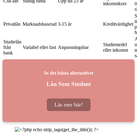
Csn-lån
Statlig ränta
Upp till 25 år
inkomstkrav
ö
s
S
t
Privatlån
Marknadsbaserad
3-15 år
Kreditvärdighet
p
h
A
Studielån
Studiemedel
s
från
Variabel eller fast
Anpassningsbar
eller inkomst
m
bank
s
Se det bästa alternativet
Lån Som Student
Läs mer här!