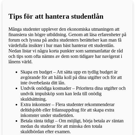
Tips för att hantera studentlån
Många studenter upplever den ekonomiska utmaningen att
finansiera sin högre utbildning. Genom att läsa erfarenheter på
forum och lyssna på andra studenters berättelser kan man få
värdefulla insikter i hur man bäst hanterar ett studentlån.
Nedan listar vi några korta punkter som sammanfattar de råd
och tips som ofta nämns av dem som tidigare har navigerat i
lånens värld.
Skapa en budget – Att sätta upp en tydlig budget är
avgörande för att hålla koll på dina utgifter och för att
inte överbelasta ditt lån.
Undvik onödiga kostnader – Prioritera dina utgifter och
undvik impulsköp som kan leda till onödig
skuldsättning.
Extra inkomster – Flera studenter rekommenderar
deltidsjobb eller frilansuppdrag för att skapa extra
inkomster under studietiden.
Betala ränta tidigt – Om möjligt, börja betala av räntan
medan du studerar för att minska den totala
skuldbördan efter examen.