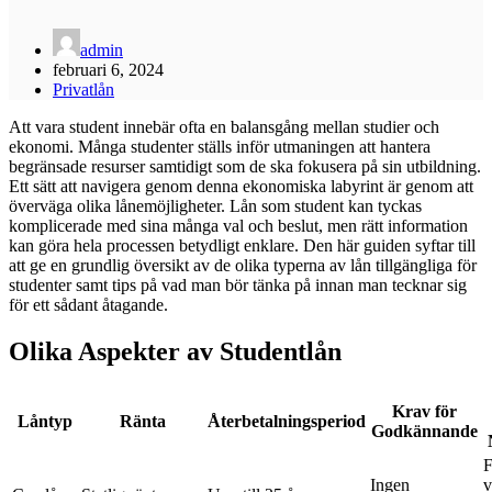
admin
februari 6, 2024
Privatlån
Att vara student innebär ofta en balansgång mellan studier och
ekonomi. Många studenter ställs inför utmaningen att hantera
begränsade resurser samtidigt som de ska fokusera på sin utbildning.
Ett sätt att navigera genom denna ekonomiska labyrint är genom att
överväga olika lånemöjligheter. Lån som student kan tyckas
komplicerade med sina många val och beslut, men rätt information
kan göra hela processen betydligt enklare. Den här guiden syftar till
att ge en grundlig översikt av de olika typerna av lån tillgängliga för
studenter samt tips på vad man bör tänka på innan man tecknar sig
för ett sådant åtagande.
Olika Aspekter av Studentlån
Krav för
Låntyp
Ränta
Återbetalningsperiod
Godkännande
F
Ingen
v