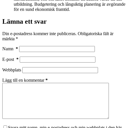
utbildning. Budgetering och långsiktig planering är avgörande
för en sund ekonomisk framtid.
Lämna ett svar
Din e-postadress kommer inte publiceras.
Obligatoriska fält är
märkta
*
Namn
*
E-post
*
Webbplats
Lägg till en kommentar
*
Spara mitt namn, min e-postadress och min webbplats i den här