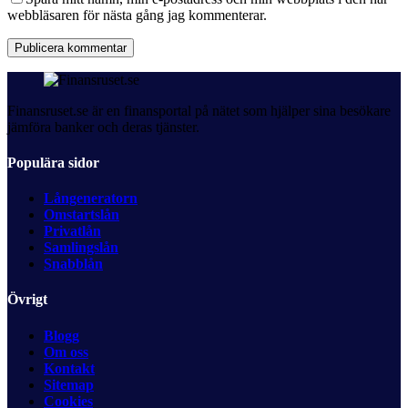
webbläsaren för nästa gång jag kommenterar.
Publicera kommentar
Finansruset.se är en finansportal på nätet som hjälper sina besökare
jämföra banker och deras tjänster.
Populära sidor
Långeneratorn
Omstartslån
Privatlån
Samlingslån
Snabblån
Övrigt
Blogg
Om oss
Kontakt
Sitemap
Cookies