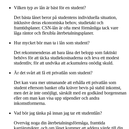
Vilken typ av lån är bäst för en student?
Det bästa lånet beror på studentens individuella situation,
inklusive deras ekonomiska behov, studietakt och
framtidsplaner. CSN-lån är ofta mest förmånliga tack vare
låga räntor och flexibla återbetalningsplaner.
Hur mycket bör man ta i lån som student?
Det rekommenderas att bara låna det belopp som faktiskt
behövs för att täcka studiekostnaderna och leva ett modest
studentliv, för att undvika att ackumulera onödig skuld.
Är det svårt att få ett privatlån som student?
Det kan vara mer utmanande att erhålla ett privatlån som
student eftersom banker ofta kräver bevis på stabil inkomst,
men det är inte omöjligt, särskilt med en godkänd borgensman
eller om man kan visa upp stipendier och andra
inkomstformerna.
Vad bör jag tänka på innan jag tar ett studentlån?
Overväg noga din återbetalningsförmåga, framtida
karriärutsikter, och om lånet kommer att addera värde till din