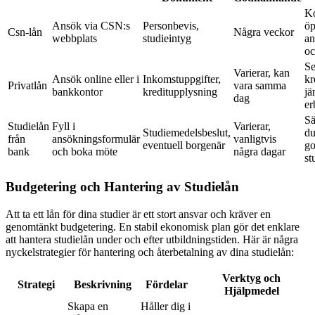
Ko
Ansök via CSN:s
Personbevis,
öp
Csn-lån
Några veckor
webbplats
studieintyg
an
oc
Se
Varierar, kan
Ansök online eller i
Inkomstuppgifter,
kr
Privatlån
vara samma
bankkontor
kreditupplysning
jä
dag
er
Sä
Studielån
Fyll i
Varierar,
Studiemedelsbeslut,
du
från
ansökningsformulär
vanligtvis
eventuell borgenär
g
bank
och boka möte
några dagar
st
Budgetering och Hantering av Studielån
Att ta ett lån för dina studier är ett stort ansvar och kräver en
genomtänkt budgetering. En stabil ekonomisk plan gör det enklare
att hantera studielån under och efter utbildningstiden. Här är några
nyckelstrategier för hantering och återbetalning av dina studielån:
Verktyg och
Strategi
Beskrivning
Fördelar
Hjälpmedel
Skapa en
Håller dig i