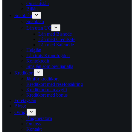
Omstartslån
Billån
Snabblån
Snabblån
Lån utan UC
Lån med Bisnode
Lån med Creditsafe
Lån med Safenode
Helglån
Lån trots Kronofogden
Kontokredit
Sms lån som beviljar alla
Kreditkort
Jämför kreditkort
Kreditkort med reseförsäkring
Kreditkort utan avgift
Kreditkort med bonus
Företagslån
Blogg
Övrigt
långeneratorn
Om oss
Kontakt