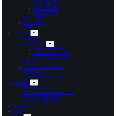
Låna 600 000
Låna 700 000
Låna 800 000
Samlingslån
Omstartslån
Billån
Snabblån
Snabblån
Lån utan UC
Lån med Bisnode
Lån med Creditsafe
Lån med Safenode
Helglån
Lån trots Kronofogden
Kontokredit
Sms lån som beviljar alla
Kreditkort
Jämför kreditkort
Kreditkort med reseförsäkring
Kreditkort utan avgift
Kreditkort med bonus
Företagslån
Blogg