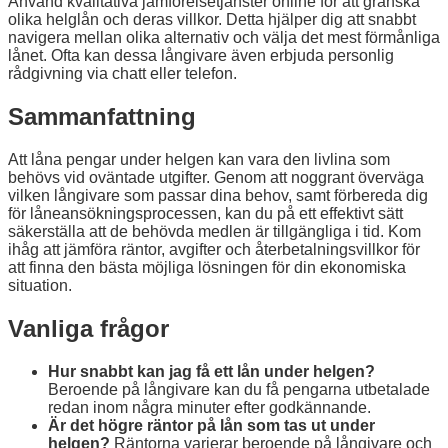
Använd kvalitativa jämförelsetjänster online för att granska
olika helglån och deras villkor. Detta hjälper dig att snabbt
navigera mellan olika alternativ och välja det mest förmånliga
lånet. Ofta kan dessa långivare även erbjuda personlig
rådgivning via chatt eller telefon.
Sammanfattning
Att låna pengar under helgen kan vara den livlina som
behövs vid oväntade utgifter. Genom att noggrant överväga
vilken långivare som passar dina behov, samt förbereda dig
för låneansökningsprocessen, kan du på ett effektivt sätt
säkerställa att de behövda medlen är tillgängliga i tid. Kom
ihåg att jämföra räntor, avgifter och återbetalningsvillkor för
att finna den bästa möjliga lösningen för din ekonomiska
situation.
Vanliga frågor
Hur snabbt kan jag få ett lån under helgen?
Beroende på långivare kan du få pengarna utbetalade
redan inom några minuter efter godkännande.
Är det högre räntor på lån som tas ut under
helgen?
Räntorna varierar beroende på långivare och