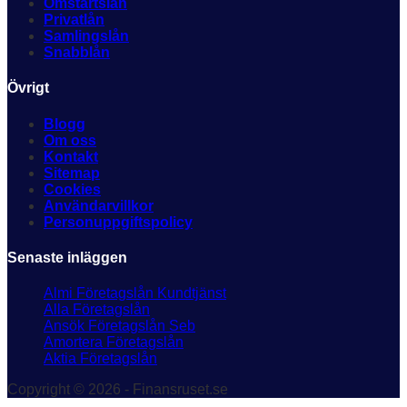
Omstartslån
Privatlån
Samlingslån
Snabblån
Övrigt
Blogg
Om oss
Kontakt
Sitemap
Cookies
Användarvillkor
Personuppgiftspolicy
Senaste inläggen
Almi Företagslån Kundtjänst
Alla Företagslån
Ansök Företagslån Seb
Amortera Företagslån
Aktia Företagslån
Copyright © 2026 - Finansruset.se