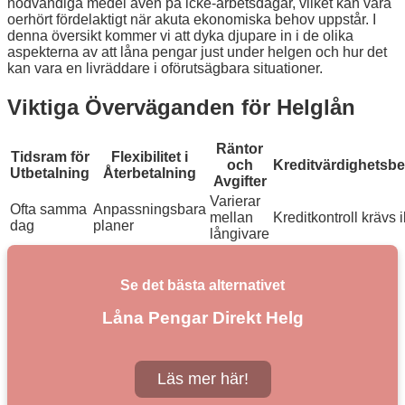
nödvändiga medel även på icke-arbetsdagar, vilket kan vara
oerhört fördelaktigt när akuta ekonomiska behov uppstår. I
denna översikt kommer vi att dyka djupare in i de olika
aspekterna av att låna pengar just under helgen och hur det
kan vara en livräddare i oförutsägbara situationer.
Viktiga Överväganden för Helglån
Räntor
Tidsram för
Flexibilitet i
och
Kreditvärdighetsb
Utbetalning
Återbetalning
Avgifter
Varierar
Ofta samma
Anpassningsbara
mellan
Kreditkontroll krävs 
dag
planer
långivare
Se det bästa alternativet
Låna Pengar Direkt Helg
Läs mer här!