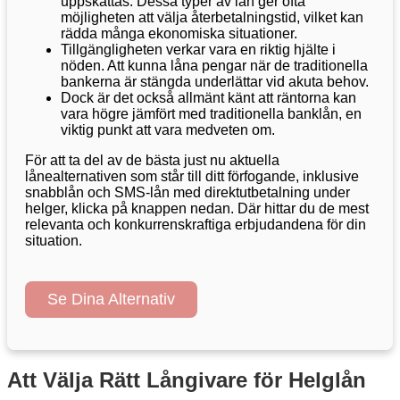
uppskattas. Dessa typer av lån ger ofta
möjligheten att välja återbetalningstid, vilket kan
rädda många ekonomiska situationer.
Tillgängligheten verkar vara en riktig hjälte i
nöden. Att kunna låna pengar när de traditionella
bankerna är stängda underlättar vid akuta behov.
Dock är det också allmänt känt att räntorna kan
vara högre jämfört med traditionella banklån, en
viktig punkt att vara medveten om.
För att ta del av de bästa just nu aktuella
lånealternativen som står till ditt förfogande, inklusive
snabblån och SMS-lån med direktutbetalning under
helger, klicka på knappen nedan. Där hittar du de mest
relevanta och konkurrenskraftiga erbjudandena för din
situation.
Se Dina Alternativ
Att Välja Rätt Långivare för Helglån