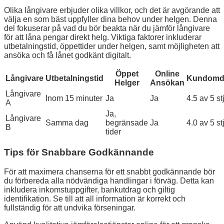
Olika långivare erbjuder olika villkor, och det är avgörande att
välja en som bäst uppfyller dina behov under helgen. Denna
del fokuserar på vad du bör beakta när du jämför långivare
för att låna pengar direkt helg. Viktiga faktorer inkluderar
utbetalningstid, öppettider under helgen, samt möjligheten att
ansöka och få lånet godkänt digitalt.
Öppet
Online
Långivare
Utbetalningstid
Kundom
Helger
Ansökan
Långivare
Inom 15 minuter
Ja
Ja
4.5 av 5 st
A
Ja,
Långivare
Samma dag
begränsade
Ja
4.0 av 5 st
B
tider
Tips för Snabbare Godkännande
För att maximera chanserna för ett snabbt godkännande bör
du förbereda alla nödvändiga handlingar i förväg. Detta kan
inkludera inkomstuppgifter, bankutdrag och giltig
identifikation. Se till att all information är korrekt och
fullständig för att undvika förseningar.