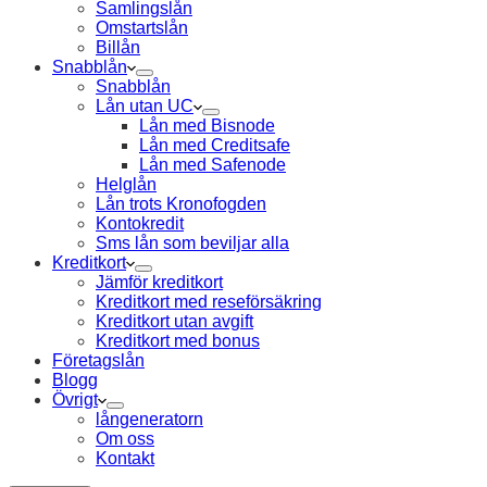
Samlingslån
Omstartslån
Billån
Snabblån
Snabblån
Lån utan UC
Lån med Bisnode
Lån med Creditsafe
Lån med Safenode
Helglån
Lån trots Kronofogden
Kontokredit
Sms lån som beviljar alla
Kreditkort
Jämför kreditkort
Kreditkort med reseförsäkring
Kreditkort utan avgift
Kreditkort med bonus
Företagslån
Blogg
Övrigt
långeneratorn
Om oss
Kontakt