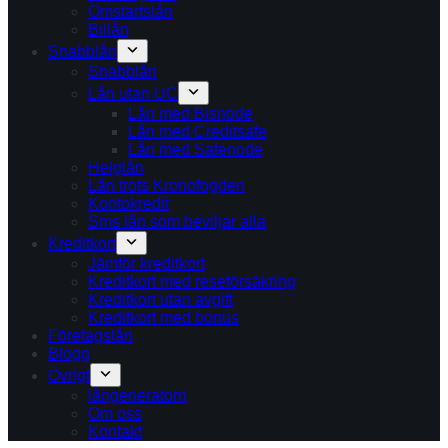
Omstartslån
Billån
Snabblån
Snabblån
Lån utan UC
Lån med Bisnode
Lån med Creditsafe
Lån med Safenode
Helglån
Lån trots Kronofogden
Kontokredit
Sms lån som beviljar alla
Kreditkort
Jämför kreditkort
Kreditkort med reseförsäkring
Kreditkort utan avgift
Kreditkort med bonus
Företagslån
Blogg
Övrigt
långeneratorn
Om oss
Kontakt