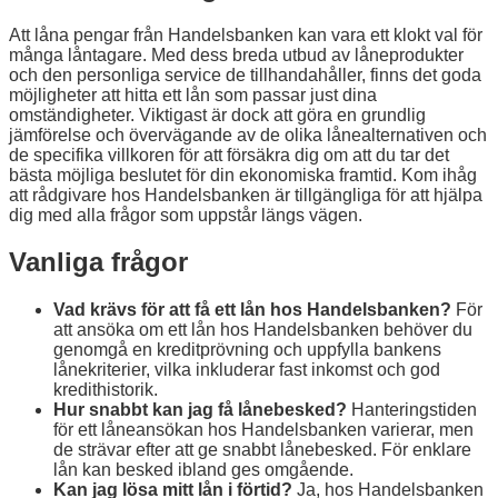
Att låna pengar från Handelsbanken kan vara ett klokt val för
många låntagare. Med dess breda utbud av låneprodukter
och den personliga service de tillhandahåller, finns det goda
möjligheter att hitta ett lån som passar just dina
omständigheter. Viktigast är dock att göra en grundlig
jämförelse och övervägande av de olika lånealternativen och
de specifika villkoren för att försäkra dig om att du tar det
bästa möjliga beslutet för din ekonomiska framtid. Kom ihåg
att rådgivare hos Handelsbanken är tillgängliga för att hjälpa
dig med alla frågor som uppstår längs vägen.
Vanliga frågor
Vad krävs för att få ett lån hos Handelsbanken?
För
att ansöka om ett lån hos Handelsbanken behöver du
genomgå en kreditprövning och uppfylla bankens
lånekriterier, vilka inkluderar fast inkomst och god
kredithistorik.
Hur snabbt kan jag få lånebesked?
Hanteringstiden
för ett låneansökan hos Handelsbanken varierar, men
de strävar efter att ge snabbt lånebesked. För enklare
lån kan besked ibland ges omgående.
Kan jag lösa mitt lån i förtid?
Ja, hos Handelsbanken