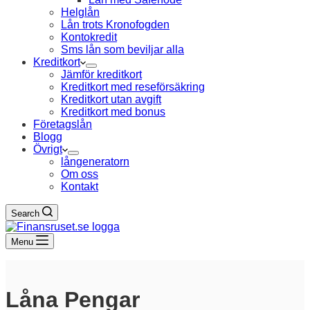
Helglån
Lån trots Kronofogden
Kontokredit
Sms lån som beviljar alla
Kreditkort
Jämför kreditkort
Kreditkort med reseförsäkring
Kreditkort utan avgift
Kreditkort med bonus
Företagslån
Blogg
Övrigt
långeneratorn
Om oss
Kontakt
Search
Menu
Låna Pengar