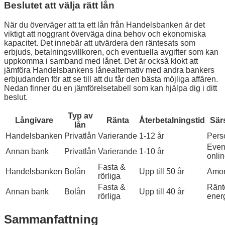
Beslutet att välja rätt lån
När du överväger att ta ett lån från Handelsbanken är det
viktigt att noggrant överväga dina behov och ekonomiska
kapacitet. Det innebär att utvärdera den räntesats som
erbjuds, betalningsvillkoren, och eventuella avgifter som kan
uppkomma i samband med lånet. Det är också klokt att
jämföra Handelsbankens lånealternativ med andra bankers
erbjudanden för att se till att du får den bästa möjliga affären.
Nedan finner du en jämförelsetabell som kan hjälpa dig i ditt
beslut.
Typ av
Långivare
Ränta
Återbetalningstid
Sär
lån
Handelsbanken
Privatlån
Varierande
1-12 år
Pers
Event
Annan bank
Privatlån
Varierande
1-10 år
onli
Fasta &
Handelsbanken
Bolån
Upp till 50 år
Amor
rörliga
Fasta &
Ränte
Annan bank
Bolån
Upp till 40 år
rörliga
energ
Sammanfattning