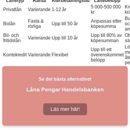
Lånetyp
Ränta
Återbetalningstid
Lånebelopp
5 000-500 000
Kr
Privatlån
Varierande
1-12 år
kr
kr
Bu
Fasta &
Anpassas efter
Bolån
Upp till 50 år
oc
rörliga
köpesumma
am
Bil- och
Upp till 80% av
Ob
Varierande
Upp till 10 år
fritidslån
köpesumman
sä
Lö
Upp till ett
m
Kontokredit
Varierande
Flexibel
överenskommet
åt
belopp
pe
Se det bästa alternativet
Låna Pengar Handelsbanken
Läs mer här!