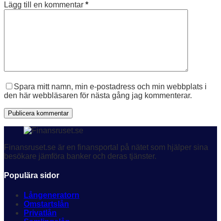
Lägg till en kommentar
*
Spara mitt namn, min e-postadress och min webbplats i
den här webbläsaren för nästa gång jag kommenterar.
Publicera kommentar
Finansruset.se är en finansportal på nätet som hjälper sina
besökare jämföra banker och deras tjänster.
Populära sidor
Långeneratorn
Omstartslån
Privatlån