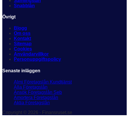
Samlingslån
Snabblån
Övrigt
Blogg
Om oss
Kontakt
Sitemap
Cookies
Användarvillkor
Personuppgiftspolicy
Senaste inläggen
Almi Företagslån Kundtjänst
Alla Företagslån
Ansök Företagslån Seb
Amortera Företagslån
Aktia Företagslån
Copyright © 2026 - Finansruset.se