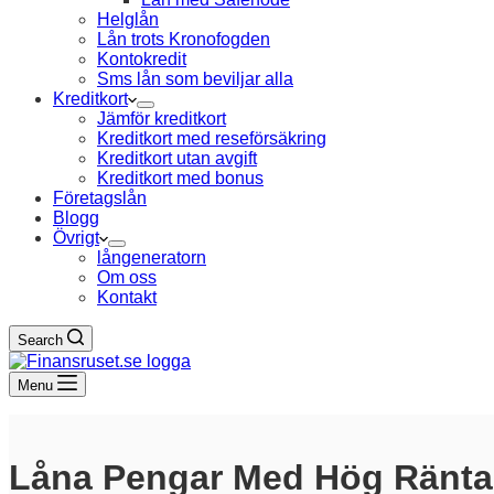
Helglån
Lån trots Kronofogden
Kontokredit
Sms lån som beviljar alla
Kreditkort
Jämför kreditkort
Kreditkort med reseförsäkring
Kreditkort utan avgift
Kreditkort med bonus
Företagslån
Blogg
Övrigt
långeneratorn
Om oss
Kontakt
Search
Menu
Låna Pengar Med Hög Ränta