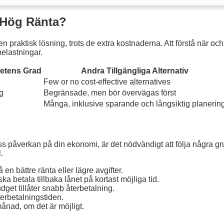
d Hög Ränta?
 praktisk lösning, trots de extra kostnaderna. Att förstå när och 
elastningar.
etens Grad
Andra Tillgängliga Alternativ
Few or no cost-effective alternatives
ög
Begränsade, men bör övervägas först
Många, inklusive sparande och långsiktig planerin
ss påverkan på din ekonomi, är det nödvändigt att följa några gr
.
en bättre ränta eller lägre avgifter.
 betala tillbaka lånet på kortast möjliga tid.
udget tillåter snabb återbetalning.
terbetalningstiden.
ånad, om det är möjligt.