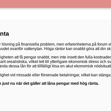
nta
ösning på finansiella problem, men erfarenheterna på forum vis
uvudet ovanför vattenytan. Höga räntor kan snabbt göra att din sk
öjligheten att få pengar snabbt, men inte insett den fulla kostn
t orealistiska, vilket lett till ytterligare ekonomisk stress och s
nda dessa lån för att tillfälligt lösa en akut ekonomisk nödsitua
het vid missade eller försenade betalningar, vilket kan stänga dö
 just nu när det gäller att låna pengar med hög ränta.