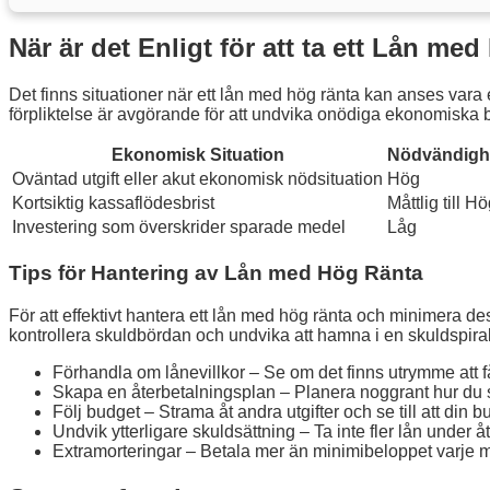
När är det Enligt för att ta ett Lån me
Det finns situationer när ett lån med hög ränta kan anses vara en
förpliktelse är avgörande för att undvika onödiga ekonomiska b
Ekonomisk Situation
Nödvändigh
Oväntad utgift eller akut ekonomisk nödsituation
Hög
Kortsiktig kassaflödesbrist
Måttlig till H
Investering som överskrider sparade medel
Låg
Tips för Hantering av Lån med Hög Ränta
För att effektivt hantera ett lån med hög ränta och minimera de
kontrollera skuldbördan och undvika att hamna i en skuldspiral
Förhandla om lånevillkor – Se om det finns utrymme att få 
Skapa en återbetalningsplan – Planera noggrant hur du ska
Följ budget – Strama åt andra utgifter och se till att din b
Undvik ytterligare skuldsättning – Ta inte fler lån under å
Extramorteringar – Betala mer än minimibeloppet varje m