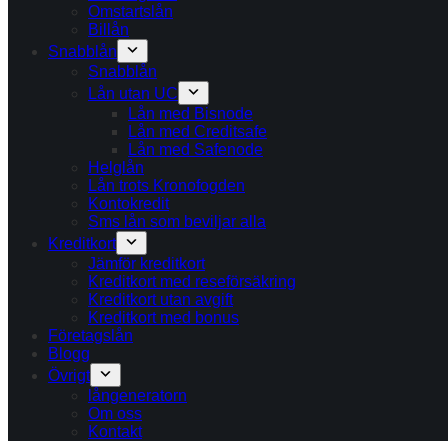
Omstartslån
Billån
Snabblån
Snabblån
Lån utan UC
Lån med Bisnode
Lån med Creditsafe
Lån med Safenode
Helglån
Lån trots Kronofogden
Kontokredit
Sms lån som beviljar alla
Kreditkort
Jämför kreditkort
Kreditkort med reseförsäkring
Kreditkort utan avgift
Kreditkort med bonus
Företagslån
Blogg
Övrigt
långeneratorn
Om oss
Kontakt