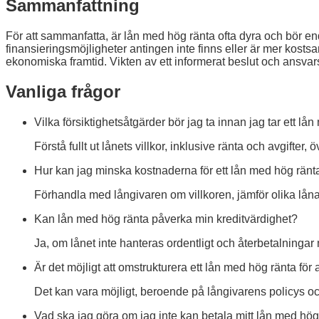
Sammanfattning
För att sammanfatta, är lån med hög ränta ofta dyra och bör e
finansieringsmöjligheter antingen inte finns eller är mer kost
ekonomiska framtid. Vikten av ett informerat beslut och ansvar
Vanliga frågor
Vilka försiktighetsåtgärder bör jag ta innan jag tar ett lå
Förstå fullt ut lånets villkor, inklusive ränta och avgift
Hur kan jag minska kostnaderna för ett lån med hög ränt
Förhandla med långivaren om villkoren, jämför olika lånal
Kan lån med hög ränta påverka min kreditvärdighet?
Ja, om lånet inte hanteras ordentligt och återbetalningar
Är det möjligt att omstrukturera ett lån med hög ränta för a
Det kan vara möjligt, beroende på långivarens policys oc
Vad ska jag göra om jag inte kan betala mitt lån med hög