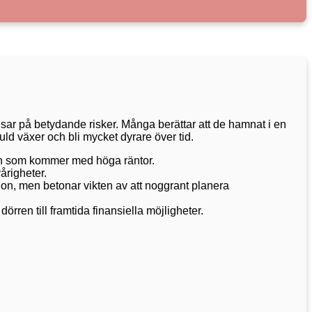
ar på betydande risker. Många berättar att de hamnat i en
uld växer och bli mycket dyrare över tid.
aden som kommer med höga räntor.
vårigheter.
tion, men betonar vikten av att noggrant planera
rren till framtida finansiella möjligheter.