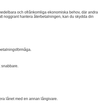
r omedelbara och ofrånkomliga ekonomiska behov, där andra
att noggrant hantera återbetalningen, kan du skydda din
erbetalningsförmåga.
t snabbare.
iera lånet med en annan långivare.