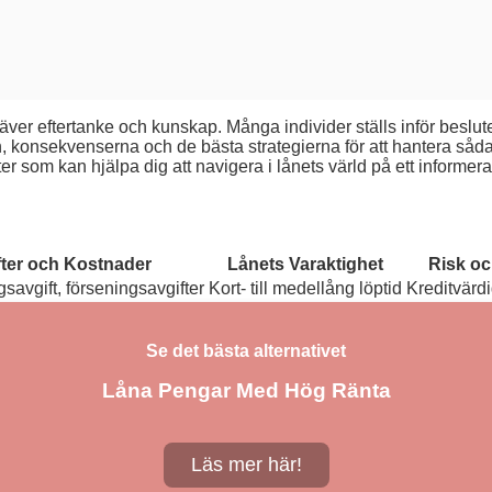
ver eftertanke och kunskap. Många individer ställs inför beslutet
n, konsekvenserna och de bästa strategierna för att hantera sådan
ter som kan hjälpa dig att navigera i lånets värld på ett informerat
fter och Kostnader
Lånets Varaktighet
Risk o
avgift, förseningsavgifter
Kort- till medellång löptid
Kreditvärdi
Se det bästa alternativet
Låna Pengar Med Hög Ränta
Läs mer här!