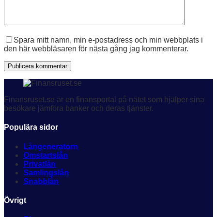
Spara mitt namn, min e-postadress och min webbplats i
den här webbläsaren för nästa gång jag kommenterar.
Publicera kommentar
Finansruset.se är en finansportal på nätet som hjälper sina
besökare jämföra banker och deras tjänster.
Populära sidor
Långeneratorn
Omstartslån
Privatlån
Samlingslån
Snabblån
Övrigt