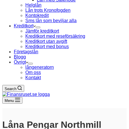
Helglån
Lån trots Kronofogden
Kontokredit
Sms lån som beviljar alla
Kreditkort
Jämför kreditkort
Kreditkort med reseförsäkring
Kreditkort utan avgift
Kreditkort med bonus
Företagslån
Blogg
Övrigt
långeneratorn
Om oss
Kontakt
Search
Menu
Låna Pengar Northmill