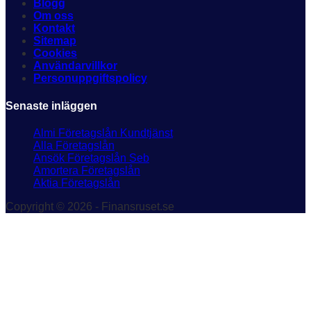
Blogg
Om oss
Kontakt
Sitemap
Cookies
Användarvillkor
Personuppgiftspolicy
Senaste inläggen
Almi Företagslån Kundtjänst
Alla Företagslån
Ansök Företagslån Seb
Amortera Företagslån
Aktia Företagslån
Copyright © 2026 - Finansruset.se