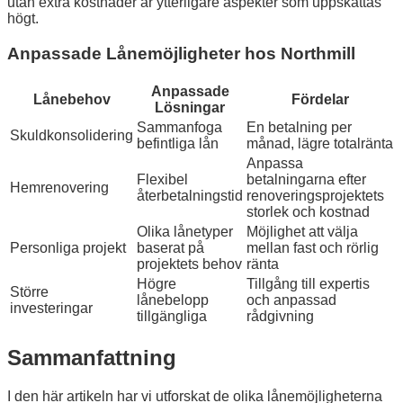
utan extra kostnader är ytterligare aspekter som uppskattas
högt.
Anpassade Lånemöjligheter hos Northmill
Anpassade
Lånebehov
Fördelar
Lösningar
Sammanfoga
En betalning per
Skuldkonsolidering
befintliga lån
månad, lägre totalränta
Anpassa
Flexibel
betalningarna efter
Hemrenovering
återbetalningstid
renoveringsprojektets
storlek och kostnad
Olika lånetyper
Möjlighet att välja
Personliga projekt
baserat på
mellan fast och rörlig
projektets behov
ränta
Högre
Tillgång till expertis
Större
lånebelopp
och anpassad
investeringar
tillgängliga
rådgivning
Sammanfattning
I den här artikeln har vi utforskat de olika lånemöjligheterna