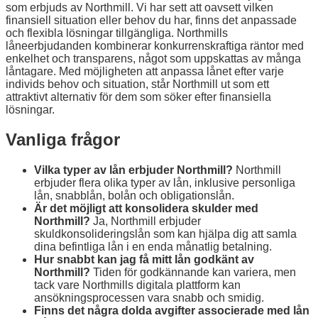
som erbjuds av Northmill. Vi har sett att oavsett vilken
finansiell situation eller behov du har, finns det anpassade
och flexibla lösningar tillgängliga. Northmills
låneerbjudanden kombinerar konkurrenskraftiga räntor med
enkelhet och transparens, något som uppskattas av många
låntagare. Med möjligheten att anpassa lånet efter varje
individs behov och situation, står Northmill ut som ett
attraktivt alternativ för dem som söker efter finansiella
lösningar.
Vanliga frågor
Vilka typer av lån erbjuder Northmill?
Northmill
erbjuder flera olika typer av lån, inklusive personliga
lån, snabblån, bolån och obligationslån.
Är det möjligt att konsolidera skulder med
Northmill?
Ja, Northmill erbjuder
skuldkonsolideringslån som kan hjälpa dig att samla
dina befintliga lån i en enda månatlig betalning.
Hur snabbt kan jag få mitt lån godkänt av
Northmill?
Tiden för godkännande kan variera, men
tack vare Northmills digitala plattform kan
ansökningsprocessen vara snabb och smidig.
Finns det några dolda avgifter associerade med lån