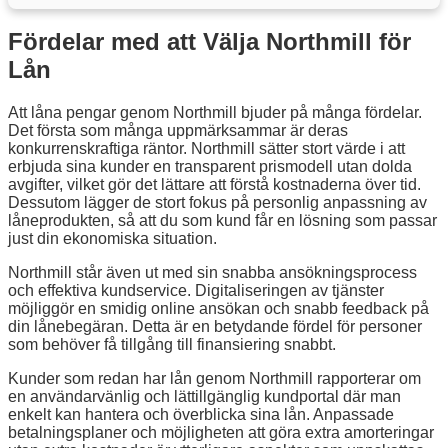
Fördelar med att Välja Northmill för
Lån
Att låna pengar genom Northmill bjuder på många fördelar.
Det första som många uppmärksammar är deras
konkurrenskraftiga räntor. Northmill sätter stort värde i att
erbjuda sina kunder en transparent prismodell utan dolda
avgifter, vilket gör det lättare att förstå kostnaderna över tid.
Dessutom lägger de stort fokus på personlig anpassning av
låneprodukten, så att du som kund får en lösning som passar
just din ekonomiska situation.
Northmill står även ut med sin snabba ansökningsprocess
och effektiva kundservice. Digitaliseringen av tjänster
möjliggör en smidig online ansökan och snabb feedback på
din lånebegäran. Detta är en betydande fördel för personer
som behöver få tillgång till finansiering snabbt.
Kunder som redan har lån genom Northmill rapporterar om
en användarvänlig och lättillgänglig kundportal där man
enkelt kan hantera och överblicka sina lån. Anpassade
betalningsplaner och möjligheten att göra extra amorteringar