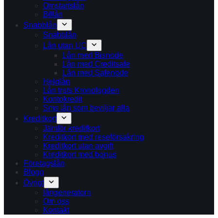
Omstartslån
Billån
Snabblån
Snabblån
Lån utan UC
Lån med Bisnode
Lån med Creditsafe
Lån med Safenode
Helglån
Lån trots Kronofogden
Kontokredit
Sms lån som beviljar alla
Kreditkort
Jämför kreditkort
Kreditkort med reseförsäkring
Kreditkort utan avgift
Kreditkort med bonus
Företagslån
Blogg
Övrigt
långeneratorn
Om oss
Kontakt