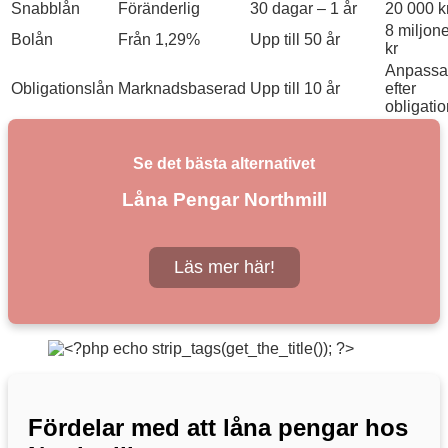
Snabblån
Föränderlig
30 dagar – 1 år
20 000 k
8 miljone
Bolån
Från 1,29%
Upp till 50 år
kr
Anpassa
Obligationslån
Marknadsbaserad
Upp till 10 år
efter
obligatio
Se det bästa alternativet
Låna Pengar Northmill
Läs mer här!
Fördelar med att låna pengar hos