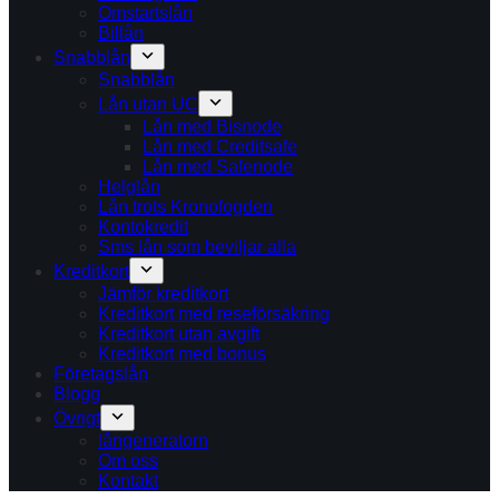
Omstartslån
Billån
Snabblån
Snabblån
Lån utan UC
Lån med Bisnode
Lån med Creditsafe
Lån med Safenode
Helglån
Lån trots Kronofogden
Kontokredit
Sms lån som beviljar alla
Kreditkort
Jämför kreditkort
Kreditkort med reseförsäkring
Kreditkort utan avgift
Kreditkort med bonus
Företagslån
Blogg
Övrigt
långeneratorn
Om oss
Kontakt