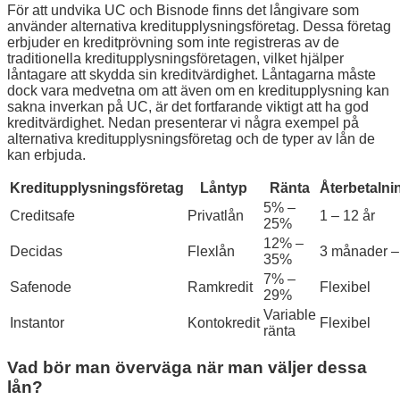
För att undvika UC och Bisnode finns det långivare som
använder alternativa kreditupplysningsföretag. Dessa företag
erbjuder en kreditprövning som inte registreras av de
traditionella kreditupplysningsföretagen, vilket hjälper
låntagare att skydda sin kreditvärdighet. Låntagarna måste
dock vara medvetna om att även om en kreditupplysning kan
sakna inverkan på UC, är det fortfarande viktigt att ha god
kreditvärdighet. Nedan presenterar vi några exempel på
alternativa kreditupplysningsföretag och de typer av lån de
kan erbjuda.
Kreditupplysningsföretag
Låntyp
Ränta
Återbetalni
5% –
Creditsafe
Privatlån
1 – 12 år
25%
12% –
Decidas
Flexlån
3 månader – 
35%
7% –
Safenode
Ramkredit
Flexibel
29%
Variable
Instantor
Kontokredit
Flexibel
ränta
Vad bör man överväga när man väljer dessa
lån?