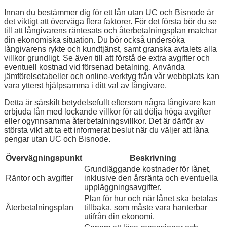
Innan du bestämmer dig för ett lån utan UC och Bisnode är
det viktigt att överväga flera faktorer. För det första bör du se
till att långivarens räntesats och återbetalningsplan matchar
din ekonomiska situation. Du bör också undersöka
långivarens rykte och kundtjänst, samt granska avtalets alla
villkor grundligt. Se även till att förstå de extra avgifter och
eventuell kostnad vid försenad betalning. Använda
jämförelsetabeller och online-verktyg från vår webbplats kan
vara ytterst hjälpsamma i ditt val av långivare.
Detta är särskilt betydelsefullt eftersom några långivare kan
erbjuda lån med lockande villkor för att dölja höga avgifter
eller ogynnsamma återbetalningsvillkor. Det är därför av
största vikt att ta ett informerat beslut när du väljer att låna
pengar utan UC och Bisnode.
Övervägningspunkt
Beskrivning
Grundläggande kostnader för lånet,
Räntor och avgifter
inklusive den årsränta och eventuella
uppläggningsavgifter.
Plan för hur och när lånet ska betalas
Återbetalningsplan
tillbaka, som måste vara hanterbar
utifrån din ekonomi.