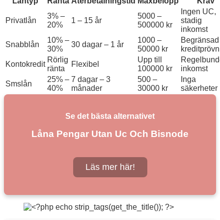
Låntyp
Ränta
Återbetalningstid
Maxbelopp
Krav
Ingen UC,
3% –
5000 –
Privatlån
1 – 15 år
stadig
20%
500000 kr
inkomst
10% –
1000 –
Begränsad
Snabblån
30 dagar – 1 år
30%
50000 kr
kreditprövn
Rörlig
Upp till
Regelbund
Kontokredit
Flexibel
ränta
100000 kr
inkomst
25% –
7 dagar – 3
500 –
Inga
Smslån
40%
månader
30000 kr
säkerheter
Se det bästa alternativet
Låna Pengar Utan Uc Och Bisnode
Läs mer här!