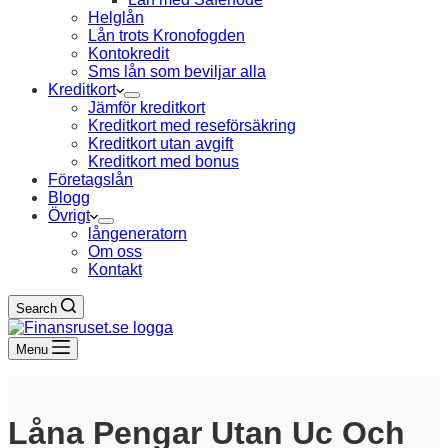
Helglån
Lån trots Kronofogden
Kontokredit
Sms lån som beviljar alla
Kreditkort
Jämför kreditkort
Kreditkort med reseförsäkring
Kreditkort utan avgift
Kreditkort med bonus
Företagslån
Blogg
Övrigt
långeneratorn
Om oss
Kontakt
Search
Menu
Låna Pengar Utan Uc Och