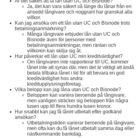
Är det säkert att ta lån utan UC och Bisnode?
Ja, det kan vara säkert så länge du lånar från en
ansedd långivare och noggrant har granskat alla
villkor.
Kan jag ansöka om ett lån utan UC och Bisnode trots
betalningsanmärkning?
Många långivare erbjuder lån utan UC och
Bisnode även för personer med
betalningsanmärkningar, men räntan och
villkoren kan skilja sig åt.
Hur påverkar ett lån utan UC min kreditvärdighet?
Om långivaren inte rapporterar till UC, kommer
lånet inte att synas där, men det är viktigt att ändå
betala tillbaka lånet i tid för att bevara en god
kreditvärdighet hos andra
kreditupplysningsföretag.
Vilka belopp kan jag låna utan UC och Bisnode?
Beloppen kan variera beroende på långivare,
men vanligen sträcker sig beloppen från några
tusen upp till flera hundra tusen kronor.
Hur snabbt kan jag få lånet utbetalt efter godkänd
ansökan?
Utbetalningstiden varierar beroende på långivare,
men ofta kan du få lånet utbetalt samma dag eller
nästkommande bankdag.