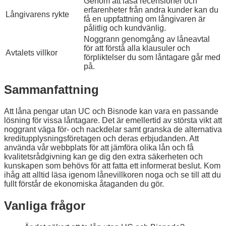
Genom att läsa recensioner och
erfarenheter från andra kunder kan du
Långivarens rykte
få en uppfattning om långivaren är
pålitlig och kundvänlig.
Noggrann genomgång av låneavtal
för att förstå alla klausuler och
Avtalets villkor
förpliktelser du som låntagare går med
på.
Sammanfattning
Att låna pengar utan UC och Bisnode kan vara en passande
lösning för vissa låntagare. Det är emellertid av största vikt att
noggrant väga för- och nackdelar samt granska de alternativa
kreditupplysningsföretagen och deras erbjudanden. Att
använda vår webbplats för att jämföra olika lån och få
kvalitetsrådgivning kan ge dig den extra säkerheten och
kunskapen som behövs för att fatta ett informerat beslut. Kom
ihåg att alltid läsa igenom lånevillkoren noga och se till att du
fullt förstår de ekonomiska åtaganden du gör.
Vanliga frågor