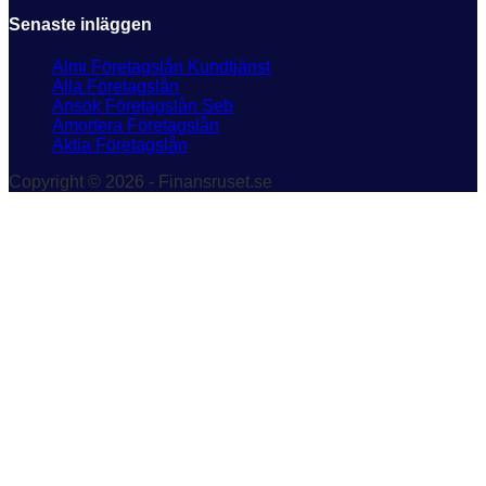
Senaste inläggen
Almi Företagslån Kundtjänst
Alla Företagslån
Ansök Företagslån Seb
Amortera Företagslån
Aktia Företagslån
Copyright © 2026 - Finansruset.se