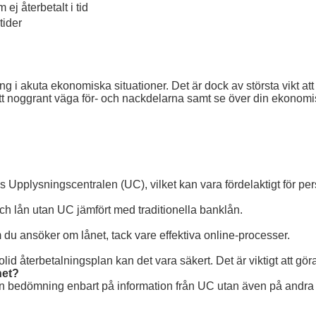
 ej återbetalt i tid
tider
ng i akuta ekonomiska situationer. Det är dock av största vikt
 noggrant väga för- och nackdelarna samt se över din ekonomiska
os Upplysningscentralen (UC), vilket kan vara fördelaktigt för pe
och lån utan UC jämfört med traditionella banklån.
 du ansöker om lånet, tack vare effektiva online-processer.
lid återbetalningsplan kan det vara säkert. Det är viktigt att g
het?
r sin bedömning enbart på information från UC utan även på andr