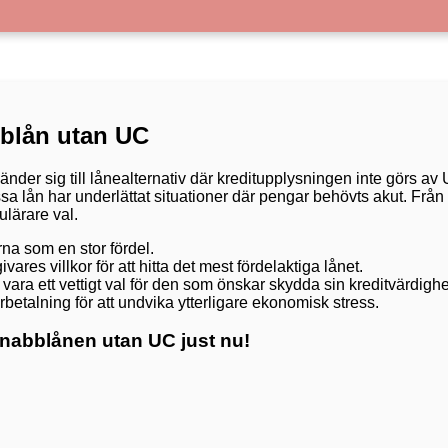
bblån utan UC
nder sig till lånealternativ där kreditupplysningen inte görs a
lån har underlättat situationer där pengar behövts akut. Från at
ulärare val.
na som en stor fördel.
ares villkor för att hitta det mest fördelaktiga lånet.
vara ett vettigt val för den som önskar skydda sin kreditvärdighe
erbetalning för att undvika ytterligare ekonomisk stress.
snabblånen utan UC just nu!