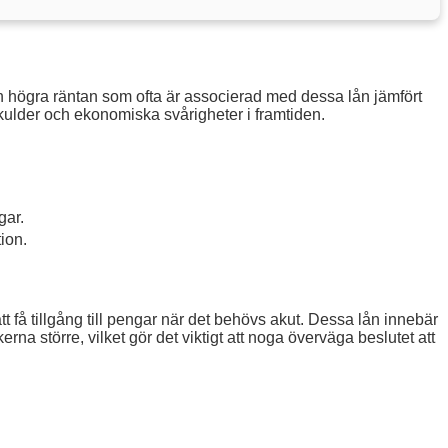
den högra räntan som ofta är associerad med dessa lån jämfört
 skulder och ekonomiska svårigheter i framtiden.
gar.
tion.
t få tillgång till pengar när det behövs akut. Dessa lån innebär
na större, vilket gör det viktigt att noga överväga beslutet att