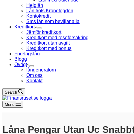
Helglån
Lån trots Kronofogden
Kontokredit
Sms lån som beviljar alla
Kreditkort
Jämför kreditkort
Kreditkort med reseförsäkring
Kreditkort utan avgift
Kreditkort med bonus
Företagslån
Blogg
Övrigt
långeneratorn
Om oss
Kontakt
Search
Menu
Låna Pengar Utan Uc Snabb