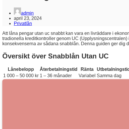
admin
april 23, 2024
Privatlån
Att låna pengar utan uc snabbt kan vara en livräddare i ekonomi
tradionella kreditkontroller genom UC (Upplysningscentralen) inte
konsekvenserna av sådana snabblån. Denna guiden ger dig den i
Översikt över Snabblån Utan UC
Lånebelopp
Återbetalningstid
Ränta
Utbetalningsti
1 000 – 50 000 kr
1 – 36 månader
Variabel
Samma dag