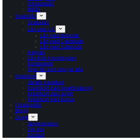
Omstartslån
Billån
Snabblån
Snabblån
Lån utan UC
Lån med Bisnode
Lån med Creditsafe
Lån med Safenode
Helglån
Lån trots Kronofogden
Kontokredit
Sms lån som beviljar alla
Kreditkort
Jämför kreditkort
Kreditkort med reseförsäkring
Kreditkort utan avgift
Kreditkort med bonus
Företagslån
Blogg
Övrigt
långeneratorn
Om oss
Kontakt