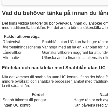
Vad du behöver tänka på innan du lån
Det finns viktiga faktorer du bör överväga innan du ansöker om 
med traditionella banklån. För det andra bör du säkerställa att
Faktor att överväga
Räntenivå
Snabblån utan UC kan ha högre räntor, 
Återbetalningsschema
Var noga med att ha en klar plan för hu
Lånevillkor
Granska villkoren noggrant för att undv
Alternativ
Utforska andra finansiella alternativ el
Fördelar och nackdelar med Snabblån utan UC
När det kommer till snabblån utan UC kontroll finns det både fö
mindre byråkrati och snabbare processer jämfört med traditionel
ta ett sådant lån.
Fördel
Nack
Snabb åtkomst till pengar
Högre räntor och avg
Ingen UC kontroll
Kan påverka kreditv