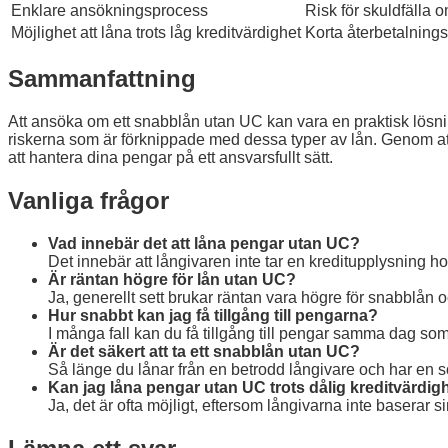
Enklare ansökningsprocess
Risk för skuldfälla om
Möjlighet att låna trots låg kreditvärdighet
Korta återbetalnings
Sammanfattning
Att ansöka om ett snabblån utan UC kan vara en praktisk lösni
riskerna som är förknippade med dessa typer av lån. Genom att
att hantera dina pengar på ett ansvarsfullt sätt.
Vanliga frågor
Vad innebär det att låna pengar utan UC?
Det innebär att långivaren inte tar en kreditupplysning h
Är räntan högre för lån utan UC?
Ja, generellt sett brukar räntan vara högre för snabblån 
Hur snabbt kan jag få tillgång till pengarna?
I många fall kan du få tillgång till pengar samma dag som
Är det säkert att ta ett snabblån utan UC?
Så länge du lånar från en betrodd långivare och har en so
Kan jag låna pengar utan UC trots dålig kreditvärdig
Ja, det är ofta möjligt, eftersom långivarna inte basera