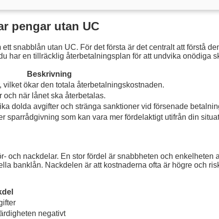
ar pengar utan UC
ett snabblån utan UC. För det första är det centralt att förstå 
 du har en tillräcklig återbetalningsplan för att undvika onödiga
Beskrivning
vilket ökar den totala återbetalningskostnaden.
r och när lånet ska återbetalas.
ika dolda avgifter och stränga sanktioner vid försenade betalnin
ler sparrådgivning som kan vara mer fördelaktigt utifrån din situa
r- och nackdelar. En stor fördel är snabbheten och enkelheten at
la banklån. Nackdelen är att kostnaderna ofta är högre och risker
del
ifter
ärdigheten negativt