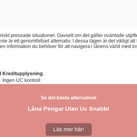
skt pressade situationer. Oavsett om det gäller oväntade utgifter 
 är ett genomförbart alternativ. I dessa lägen är det viktigt att f
nformation du behöver för att navigera i lånens värld med insik
d
Kreditupplysning
Ingen UC kontroll
Se det bästa alternativet
Låna Pengar Utan Uc Snabbt
Läs mer här!