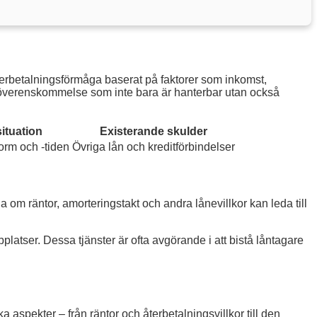
 återbetalningsförmåga baserat på faktorer som inkomst,
en överenskommelse som inte bara är hanterbar utan också
ituation
Existerande skulder
orm och -tiden
Övriga lån och kreditförbindelser
la om räntor, amorteringstakt och andra lånevillkor kan leda till
atser. Dessa tjänster är ofta avgörande i att bistå låntagare
a aspekter – från räntor och återbetalningsvillkor till den