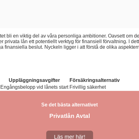
tet bli en viktig del av våra personliga ambitioner. Oavsett om det
rivata lån ett potentiellt verktyg för finansiell förvaltning. I det
ga finansiella beslut. Nyckeln ligger i att förstå de olika aspe
Uppläggningsavgifter
Försäkringsalternativ
Engångsbelopp vid lånets start
Frivillig säkerhet
Se det bästa alternativet
Privatlån Avtal
Läs mer här!