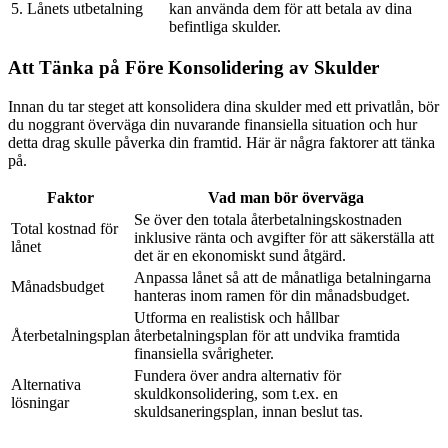
5. Lånets utbetalning
kan använda dem för att betala av dina
befintliga skulder.
Att Tänka på Före Konsolidering av Skulder
Innan du tar steget att konsolidera dina skulder med ett privatlån, bör
du noggrant överväga din nuvarande finansiella situation och hur
detta drag skulle påverka din framtid. Här är några faktorer att tänka
på.
Faktor
Vad man bör överväga
Se över den totala återbetalningskostnaden
Total kostnad för
inklusive ränta och avgifter för att säkerställa att
lånet
det är en ekonomiskt sund åtgärd.
Anpassa lånet så att de månatliga betalningarna
Månadsbudget
hanteras inom ramen för din månadsbudget.
Utforma en realistisk och hållbar
Återbetalningsplan
återbetalningsplan för att undvika framtida
finansiella svårigheter.
Fundera över andra alternativ för
Alternativa
skuldkonsolidering, som t.ex. en
lösningar
skuldsaneringsplan, innan beslut tas.