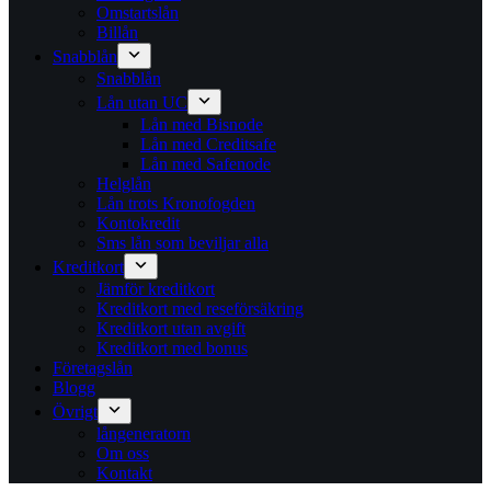
Omstartslån
Billån
Snabblån
Snabblån
Lån utan UC
Lån med Bisnode
Lån med Creditsafe
Lån med Safenode
Helglån
Lån trots Kronofogden
Kontokredit
Sms lån som beviljar alla
Kreditkort
Jämför kreditkort
Kreditkort med reseförsäkring
Kreditkort utan avgift
Kreditkort med bonus
Företagslån
Blogg
Övrigt
långeneratorn
Om oss
Kontakt