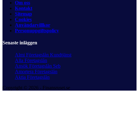
Om oss
Kontakt
Sitemap
Cookies
Användarvillkor
Personuppgiftspolicy
Senaste inläggen
Almi Företagslån Kundtjänst
Alla Företagslån
Ansök Företagslån Seb
Amortera Företagslån
Aktia Företagslån
Copyright © 2026 - Finansruset.se