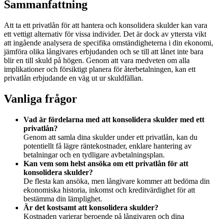
Sammanfattning
Att ta ett privatlån för att hantera och konsolidera skulder kan vara
ett vettigt alternativ för vissa individer. Det är dock av yttersta vikt
att ingående analysera de specifika omständigheterna i din ekonomi,
jämföra olika långivares erbjudanden och se till att lånet inte bara
blir en till skuld på högen. Genom att vara medveten om alla
implikationer och försiktigt planera för återbetalningen, kan ett
privatlån erbjudande en väg ut ur skuldfällan.
Vanliga frågor
Vad är fördelarna med att konsolidera skulder med ett
privatlån?
Genom att samla dina skulder under ett privatlån, kan du
potentiellt få lägre räntekostnader, enklare hantering av
betalningar och en tydligare avbetalningsplan.
Kan vem som helst ansöka om ett privatlån för att
konsolidera skulder?
De flesta kan ansöka, men långivare kommer att bedöma din
ekonomiska historia, inkomst och kreditvärdighet för att
bestämma din lämplighet.
Är det kostsamt att konsolidera skulder?
Kostnaden varierar beroende på långivaren och dina