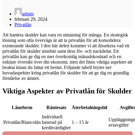
admin
februari 29, 2024
Privatlån
Att hantera skulder kan vara en utmaning för många. En strategisk
lösning som ofta övervägs är att ta privatlån för att konsolidera
existerande skulder. I den här delen kommer vi att dissekera vad ett
privatlån för skulder innebär samt dess för- och nackdelar. Ett
privatlån kan ge dig en mer överkomlig månadskostnad och en
enklare översikt över din ekonomi, men det finns viktiga aspekter att
beakta innan du fattar ett beslut. Följande tabell bryter ner
huvudaspekter kring privatlån för skulder för att ge dig en grundlig
förståelse av ämnet.
Viktiga Aspekter av Privatlån för Skulder
Låneform
Räntesats
Återbetalningstid
Avgifte
Individuell
Uppläggnings
Privatlån/Blancolån
baserad på
1 – 15 år
aviavgifter
kreditvärdighet