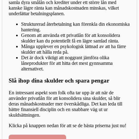
samla dyra smålån och krediter under ett större lån med
kanske lägre ränta kan månadskostnaden minskas, vilket
underlättar betalningsplanen.
Strukturerad återbetalning kan förenkla din ekonomiska
hantering.
Genom att använda ett privatlån för att konsolidera
skulder kan du potentiellt få en lägre samlad ränta.
Många upplever en psykologisk lättnad av att ha färre
skulder att hålla reda på.
Det är dock viktigt att noggrant jämföra olika
låneprodukter för att hitta det mest gynnsamma
alternativet.
Slå ihop dina skulder och spara pengar
En intressant aspekt som folk ofta tar upp är att när de
använder privatlån för att konsolidera sina skulder, så blir
deras månadskostnader mer överskådliga. Det kan leda till
bättre finansiell disciplin och en snabbare väg ut ur
skuldsättningen.
Klicka på knappen nedan för att se de bästa priserna just nu!