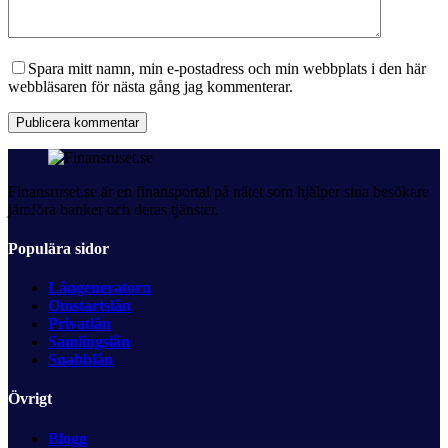
Spara mitt namn, min e-postadress och min webbplats i den här
webbläsaren för nästa gång jag kommenterar.
Publicera kommentar
Finansruset.se är en finansportal på nätet som hjälper sina besökare
jämföra banker och deras tjänster.
Populära sidor
Långeneratorn
Omstartslån
Privatlån
Samlingslån
Snabblån
Övrigt
Blogg