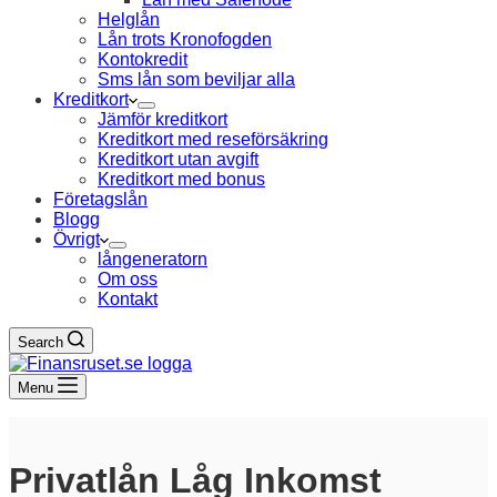
Helglån
Lån trots Kronofogden
Kontokredit
Sms lån som beviljar alla
Kreditkort
Jämför kreditkort
Kreditkort med reseförsäkring
Kreditkort utan avgift
Kreditkort med bonus
Företagslån
Blogg
Övrigt
långeneratorn
Om oss
Kontakt
Search
Menu
Privatlån Låg Inkomst