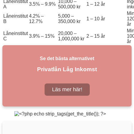
Låneinstitut
10,000 –
Ing
3.5% – 9.9%
1 – 12 år
A
500,000 kr
ink
Min
Låneinstitut
4.2% –
5,000 –
1 – 10 år
120
B
12.7%
350,000 kr
år
Min
Låneinstitut
20,000 –
3.9% – 15%
2 – 15 år
100
C
1,000,000 kr
år
Se det bästa alternativet
Privatlån Låg Inkomst
Läs mer här!