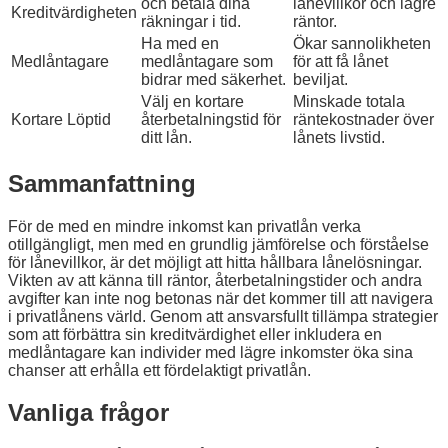
och betala dina
lånevillkor och lägre
Kreditvärdigheten
räkningar i tid.
räntor.
Ha med en
Ökar sannolikheten
Medlåntagare
medlåntagare som
för att få lånet
bidrar med säkerhet.
beviljat.
Välj en kortare
Minskade totala
Kortare Löptid
återbetalningstid för
räntekostnader över
ditt lån.
lånets livstid.
Sammanfattning
För de med en mindre inkomst kan privatlån verka
otillgängligt, men med en grundlig jämförelse och förståelse
för lånevillkor, är det möjligt att hitta hållbara lånelösningar.
Vikten av att känna till räntor, återbetalningstider och andra
avgifter kan inte nog betonas när det kommer till att navigera
i privatlånens värld. Genom att ansvarsfullt tillämpa strategier
som att förbättra sin kreditvärdighet eller inkludera en
medlåntagare kan individer med lägre inkomster öka sina
chanser att erhålla ett fördelaktigt privatlån.
Vanliga frågor