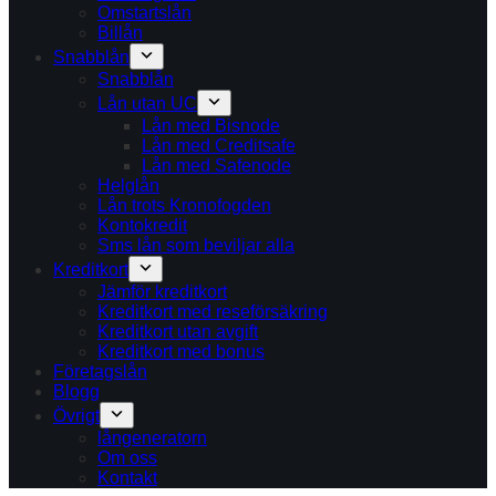
Omstartslån
Billån
Snabblån
Snabblån
Lån utan UC
Lån med Bisnode
Lån med Creditsafe
Lån med Safenode
Helglån
Lån trots Kronofogden
Kontokredit
Sms lån som beviljar alla
Kreditkort
Jämför kreditkort
Kreditkort med reseförsäkring
Kreditkort utan avgift
Kreditkort med bonus
Företagslån
Blogg
Övrigt
långeneratorn
Om oss
Kontakt