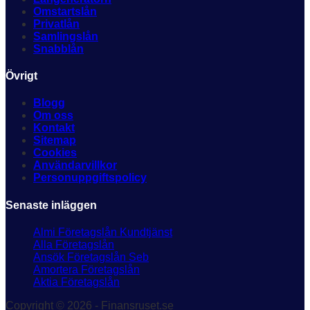
Omstartslån
Privatlån
Samlingslån
Snabblån
Övrigt
Blogg
Om oss
Kontakt
Sitemap
Cookies
Användarvillkor
Personuppgiftspolicy
Senaste inläggen
Almi Företagslån Kundtjänst
Alla Företagslån
Ansök Företagslån Seb
Amortera Företagslån
Aktia Företagslån
Copyright © 2026 - Finansruset.se