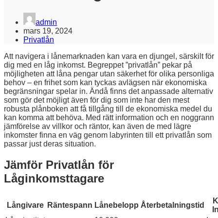
admin
mars 19, 2024
Privatlån
Att navigera i lånemarknaden kan vara en djungel, särskilt för
dig med en låg inkomst. Begreppet ”privatlån” pekar på
möjligheten att låna pengar utan säkerhet för olika personliga
behov – en frihet som kan tyckas avlägsen när ekonomiska
begränsningar spelar in. Ändå finns det anpassade alternativ
som gör det möjligt även för dig som inte har den mest
robusta plånboken att få tillgång till de ekonomiska medel du
kan komma att behöva. Med rätt information och en noggrann
jämförelse av villkor och räntor, kan även de med lägre
inkomster finna en väg genom labyrinten till ett privatlån som
passar just deras situation.
Jämför Privatlån för
Låginkomsttagare
K
Långivare
Räntespann
Lånebelopp
Återbetalningstid
I