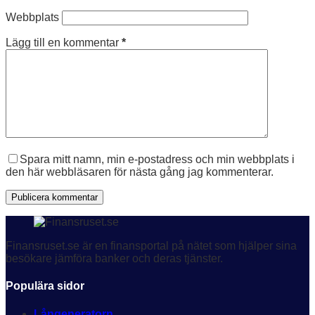
Webbplats
Lägg till en kommentar
*
Spara mitt namn, min e-postadress och min webbplats i
den här webbläsaren för nästa gång jag kommenterar.
Publicera kommentar
Finansruset.se är en finansportal på nätet som hjälper sina
besökare jämföra banker och deras tjänster.
Populära sidor
Långeneratorn