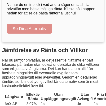
Nu har du en inblick i vad andra säger om att hitta
privatlån med bästa möjliga ränta. Klicka på knappen
nedan för att se de bästa räntorna just nu!
Se Dina Alternativ
Jämförelse av Ränta och Villkor
När du jämför privatlån, är det essentiellt att inte enbart
fokusera på räntan utan också undersöka de olika villkoren
som erbjuds av långivarna. Det kan handla om allt från
återbetalningstider till eventuella avgifter som
uppläggningsavgift eller aviavgifter. Genom en detaljerad
jämförelse, blir det tydligt vilket lånealternativ som är mest
kostnadseffektivt över tid.
Effektiv
Utan
Utan
Fria 
Långivare
Ränta
Uppläggningsavgift
Aviavgift
Amorte
LånX AB
3.97%
Ja
Ja
Ja