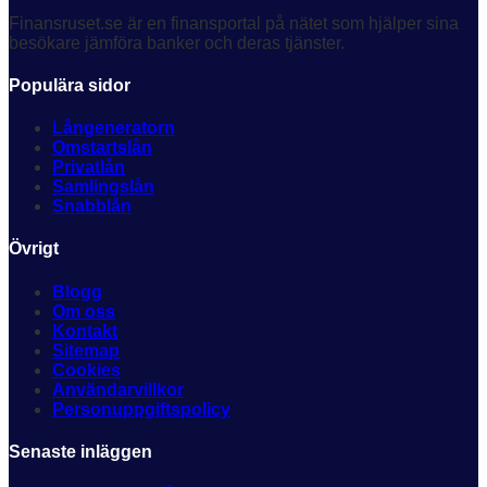
Finansruset.se är en finansportal på nätet som hjälper sina
besökare jämföra banker och deras tjänster.
Populära sidor
Långeneratorn
Omstartslån
Privatlån
Samlingslån
Snabblån
Övrigt
Blogg
Om oss
Kontakt
Sitemap
Cookies
Användarvillkor
Personuppgiftspolicy
Senaste inläggen