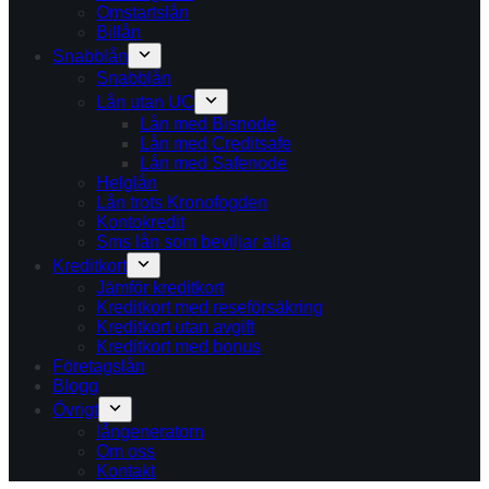
Omstartslån
Billån
Snabblån
Snabblån
Lån utan UC
Lån med Bisnode
Lån med Creditsafe
Lån med Safenode
Helglån
Lån trots Kronofogden
Kontokredit
Sms lån som beviljar alla
Kreditkort
Jämför kreditkort
Kreditkort med reseförsäkring
Kreditkort utan avgift
Kreditkort med bonus
Företagslån
Blogg
Övrigt
långeneratorn
Om oss
Kontakt