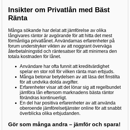
Insikter om Privatlån med Bäst
Ränta
Många sökande har delat att jämförelse av olika
långivares räntor är avgörande för att hitta det mest
förmånliga privatlånet. Användarnas erfarenheter på
forum understryker vikten av att noggrant överväga
återbetalningstid och räntesatser för att minimera den
totala kostnaden för lånet.
Användare har ofta funnit att kreditvärdighet
spelar en stor roll för vilken ränta man erbjuds.
Många betonar betydelsen av att läsa det finstilta
för att undvika dolda avgifter.
Erfarenheter visar att det lönar sig att regelbundet
jämföra lån eftersom marknadens bästa räntor
förändras kontinuerligt.
En del har positiva erfarenheter av att använda
oberoende jämförelsetjänster online för att snabbt
överblicka olika erbjudanden.
Gör som många andra – jämför och spara!