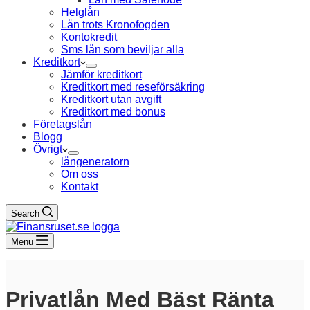
Helglån
Lån trots Kronofogden
Kontokredit
Sms lån som beviljar alla
Kreditkort
Jämför kreditkort
Kreditkort med reseförsäkring
Kreditkort utan avgift
Kreditkort med bonus
Företagslån
Blogg
Övrigt
långeneratorn
Om oss
Kontakt
Search
Menu
Privatlån Med Bäst Ränta