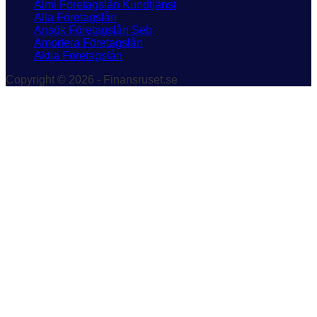
Almi Företagslån Kundtjänst
Alla Företagslån
Ansök Företagslån Seb
Amortera Företagslån
Aktia Företagslån
Copyright © 2026 - Finansruset.se