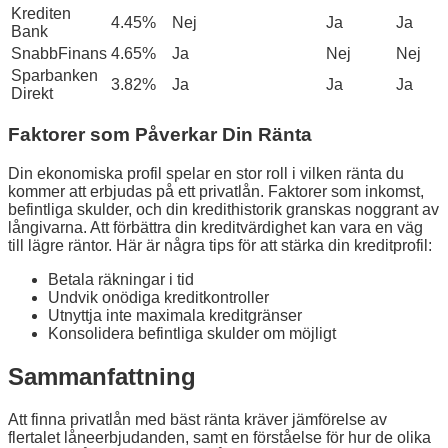
Krediten
4.45%
Nej
Ja
Ja
Bank
SnabbFinans
4.65%
Ja
Nej
Nej
Sparbanken
3.82%
Ja
Ja
Ja
Direkt
Faktorer som Påverkar Din Ränta
Din ekonomiska profil spelar en stor roll i vilken ränta du
kommer att erbjudas på ett privatlån. Faktorer som inkomst,
befintliga skulder, och din kredithistorik granskas noggrant av
långivarna. Att förbättra din kreditvärdighet kan vara en väg
till lägre räntor. Här är några tips för att stärka din kreditprofil:
Betala räkningar i tid
Undvik onödiga kreditkontroller
Utnyttja inte maximala kreditgränser
Konsolidera befintliga skulder om möjligt
Sammanfattning
Att finna privatlån med bäst ränta kräver jämförelse av
flertalet låneerbjudanden, samt en förståelse för hur de olika