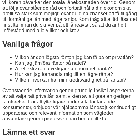
villkoren påverkar den totala lånekostnaden över tid. Genom
att följa ovanstående råd och fortsatt hålla din ekonomiska
profil så stark som möjligt, ökar du dina chanser att få tillgång
till förmånliga lån med låga räntor. Kom ihåg att alltid läsa det
finstilta innan du skriver på ett låneavtal, så att du är helt
införstådd med alla villkor och krav.
Vanliga frågor
Vilken är den lägsta räntan jag kan få på ett privatlån?
Kan jag jämföra räntor på nätet?
Är effektiv ränta viktigare än nominell ränta?
Hur kan jag förhandla mig till en lägre ränta?
Vilken inverkan har min kreditvärdighet på räntan?
Ovanstående information ger en grundlig insikt i aspekterna
av att välja rätt privatlån samt vikten av att göra en gedigen
jämförelse. För att ytterligare underlätta för lånande
konsumenter, erbjuder vår hjälpsamma lånesajt kontinuerligt
uppdaterad och relevant information som vägleder
användare genom processen från början till slut.
Lämna ett svar