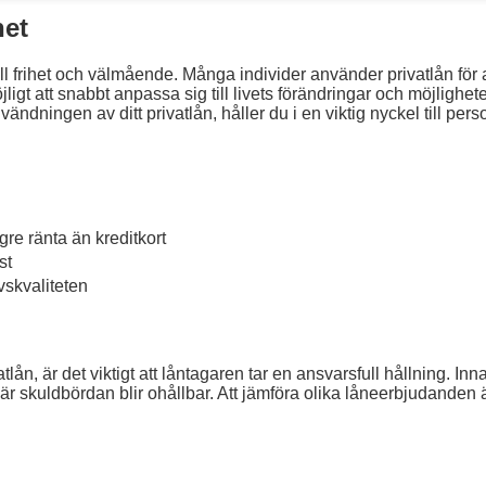
het
iell frihet och välmående. Många individer använder privatlån för 
t möjligt att snabbt anpassa sig till livets förändringar och möjl
ndningen av ditt privatlån, håller du i en viktig nyckel till pe
re ränta än kreditkort
st
ivskvaliteten
lån, är det viktigt att låntagaren tar en ansvarsfull hållning. In
där skuldbördan blir ohållbar. Att jämföra olika låneerbjudanden 