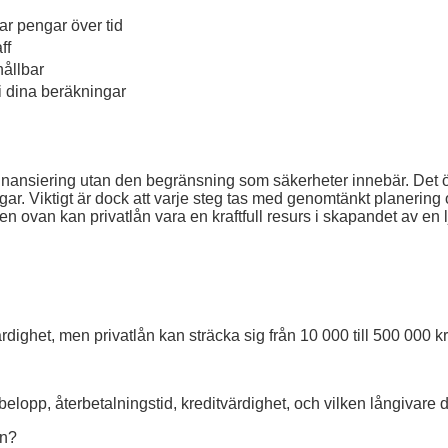
ar pengar över tid
ff
hållbar
 i dina beräkningar
nansiering utan den begränsning som säkerheter innebär. Det öp
ingar. Viktigt är dock att varje steg tas med genomtänkt planering
n ovan kan privatlån vara en kraftfull resurs i skapandet av en 
dighet, men privatlån kan sträcka sig från 10 000 till 500 000 k
elopp, återbetalningstid, kreditvärdighet, och vilken långivare d
ån?