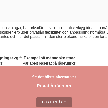
önskningar, har privatlån blivit ett centralt verktyg för att upp
skulder, erbjuder privatlån flexibilitet och anpassningsförmåga u
 räntor, och hur det passar in i den större ekonomiska bilden för a
ningsavgift
Exempel på månadskostnad
kr
Variabelt baserat på lånevillkor]
Se det bästa alternativet
Privatlån Vision
Läs mer här!