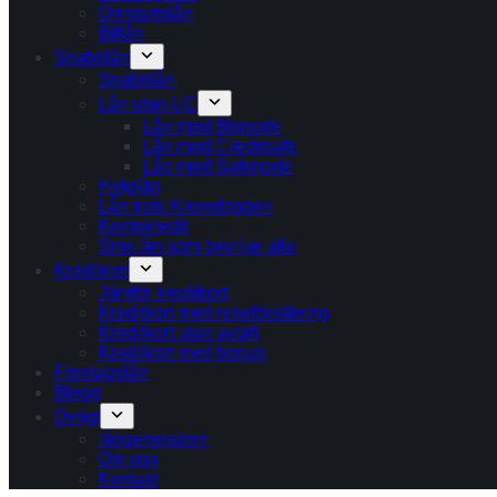
Omstartslån
Billån
Snabblån
Snabblån
Lån utan UC
Lån med Bisnode
Lån med Creditsafe
Lån med Safenode
Helglån
Lån trots Kronofogden
Kontokredit
Sms lån som beviljar alla
Kreditkort
Jämför kreditkort
Kreditkort med reseförsäkring
Kreditkort utan avgift
Kreditkort med bonus
Företagslån
Blogg
Övrigt
långeneratorn
Om oss
Kontakt