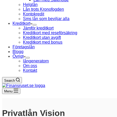
Helglån
Lån trots Kronofogden
Kontokredit
Sms lån som beviljar alla
Kreditkort
Jämför kreditkort
Kreditkort med reseförsäkring
Kreditkort utan avgift
Kreditkort med bonus
Företagslån
Blogg
Övrigt
långeneratorn
Om oss
Kontakt
Search
Menu
Privatlån Vision