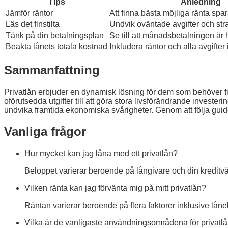
Tips
Anledning
Jämför räntor
Att finna bästa möjliga ränta spar
Läs det finstilta
Undvik oväntade avgifter och stra
Tänk på din betalningsplan
Se till att månadsbetalningen är 
Beakta lånets totala kostnad
Inkludera räntor och alla avgifter
Sammanfattning
Privatlån erbjuder en dynamisk lösning för dem som behöver fi
oförutsedda utgifter till att göra stora livsförändrande invester
undvika framtida ekonomiska svårigheter. Genom att följa guide
Vanliga frågor
Hur mycket kan jag låna med ett privatlån?
Beloppet varierar beroende på långivare och din kreditvär
Vilken ränta kan jag förvänta mig på mitt privatlån?
Räntan varierar beroende på flera faktorer inklusive låneb
Vilka är de vanligaste användningsområdena för privatl