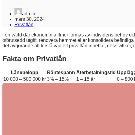
admin
mars 30, 2024
Privatlån
I en värld där ekonomin alltmer formas av individens behov och 
oförutsedd utgift, renovera hemmet eller konsolidera befintliga 
det avgörande att förstå vad ett privatlån innebär, dess villkor,
Fakta om Privatlån
Lånebelopp
Räntespann
Återbetalningstid
Upplägg
10 000 – 500 000 kr
3% – 15%
1 – 15 år
0 – 800 