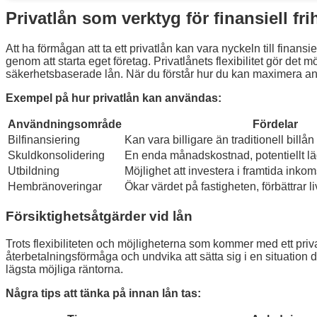
Privatlån som verktyg för finansiell fri
Att ha förmågan att ta ett privatlån kan vara nyckeln till finans
genom att starta eget företag. Privatlånets flexibilitet gör de
säkerhetsbaserade lån. När du förstår hur du kan maximera anvä
Exempel på hur privatlån kan användas:
Användningsområde
Fördelar
Bilfinansiering
Kan vara billigare än traditionell billån
Skuldkonsolidering
En enda månadskostnad, potentiellt läg
Utbildning
Möjlighet att investera i framtida inkom
Hembränoveringar
Ökar värdet på fastigheten, förbättrar l
Försiktighetsåtgärder vid lån
Trots flexibiliteten och möjligheterna som kommer med ett privat
återbetalningsförmåga och undvika att sätta sig i en situation 
lägsta möjliga räntorna.
Några tips att tänka på innan lån tas: