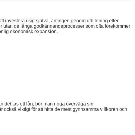
att investera i sig själva, antingen genom utbildning eller
igheter utan de långa godkännandeprocesser som ofta förekommer i
rsonlig ekonomisk expansion.
nan det tas ett lån, bör man noga överväga sin
är också viktigt för att hitta de mest gynnsamma villkoren och