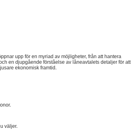
pnar upp för en myriad av möjligheter, från att hantera
 och en djupgående förståelse av låneavtalets detaljer för att
ljusare ekonomisk framtid.
ronor.
u väljer.